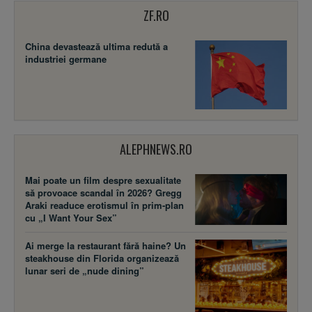
ZF.RO
China devastează ultima redută a
industriei germane
ALEPHNEWS.RO
Mai poate un film despre sexualitate
să provoace scandal în 2026? Gregg
Araki readuce erotismul în prim-plan
cu „I Want Your Sex”
Ai merge la restaurant fără haine? Un
steakhouse din Florida organizează
lunar seri de „nude dining”