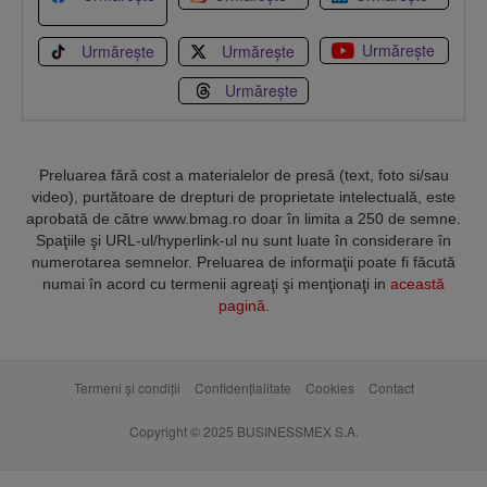
Urmărește
Urmărește
Urmărește
Urmărește
Preluarea fără cost a materialelor de presă (text, foto si/sau
video), purtătoare de drepturi de proprietate intelectuală, este
aprobată de către www.bmag.ro doar în limita a 250 de semne.
Spaţiile şi URL-ul/hyperlink-ul nu sunt luate în considerare în
numerotarea semnelor. Preluarea de informaţii poate fi făcută
numai în acord cu termenii agreaţi şi menţionaţi in
această
pagină
.
Termeni și condiții
Confidențialitate
Cookies
Contact
Copyright © 2025 BUSINESSMEX S.A.