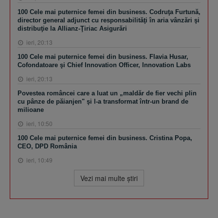
100 Cele mai puternice femei din business. Codruţa Furtună,
director general adjunct cu responsabilităţi în aria vânzări şi
distribuţie la Allianz-Ţiriac Asigurări
ieri, 20:13
100 Cele mai puternice femei din business. Flavia Husar,
Cofondatoare şi Chief Innovation Officer, Innovation Labs
ieri, 20:13
Povestea româncei care a luat un „maldăr de fier vechi plin
cu pânze de păianjen" şi l-a transformat într-un brand de
milioane
ieri, 10:50
100 Cele mai puternice femei din business. Cristina Popa,
CEO, DPD România
ieri, 10:49
Vezi mai multe ştiri