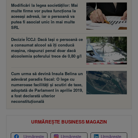
Modificări la legea societăţilor: Mai
multe firme vor putea funcţiona la
aceeaşi adresă, iar o persoană va
putea fi asociat unic în mai multe
SRL
Decizie ÎCCJ: Dacă laşi o persoană ce
a consumat alcool să îţi conducă
maşina, răspunzi penal doar dacă
alcoolemia şoferului trece de 0,80 g/l
Cum urma să devină Insula Belina un
adevărat paradis fiscal: O lege cu
numeroase facilităţi şi scutiri de taxe,
adoptată de Parlament în aprilie 2019,
a fost declarată ulterior
neconstituţională
URMĂREȘTE BUSINESS MAGAZIN
Urmărește
Urmărește
Urmărește