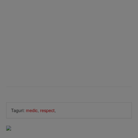
Taguri:
medic
,
respect
,