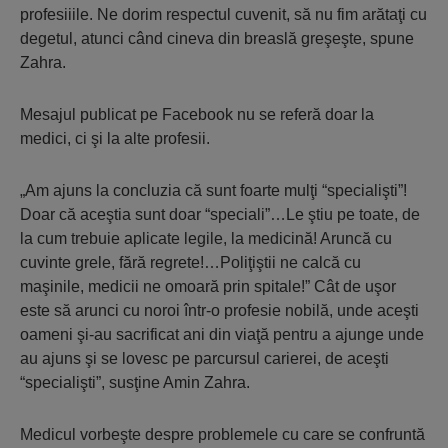
profesiiile. Ne dorim respectul cuvenit, să nu fim arătaţi cu
degetul, atunci când cineva din breaslă greşeşte, spune
Zahra.
Mesajul publicat pe Facebook nu se referă doar la
medici, ci şi la alte profesii.
„Am ajuns la concluzia că sunt foarte mulţi “specialişti”!
Doar că aceştia sunt doar “speciali”…Le ştiu pe toate, de
la cum trebuie aplicate legile, la medicină! Aruncă cu
cuvinte grele, fără regrete!…Poliţiştii ne calcă cu
maşinile, medicii ne omoară prin spitale!” Cât de uşor
este să arunci cu noroi într-o profesie nobilă, unde aceşti
oameni şi-au sacrificat ani din viaţă pentru a ajunge unde
au ajuns şi se lovesc pe parcursul carierei, de aceşti
“specialişti”, susţine Amin Zahra.
Medicul vorbeşte despre problemele cu care se confruntă