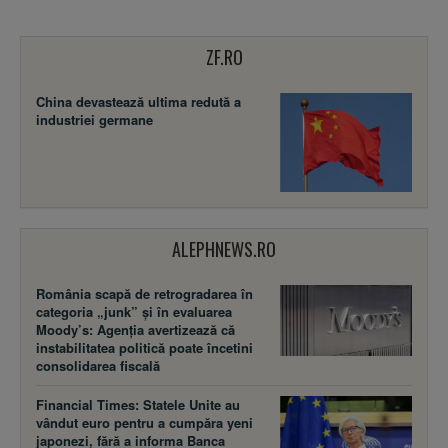
ZF.RO
China devastează ultima redută a
industriei germane
ALEPHNEWS.RO
România scapă de retrogradarea în
categoria „junk” și în evaluarea
Moody’s: Agenția avertizează că
instabilitatea politică poate încetini
consolidarea fiscală
Financial Times: Statele Unite au
vândut euro pentru a cumpăra yeni
japonezi, fără a informa Banca