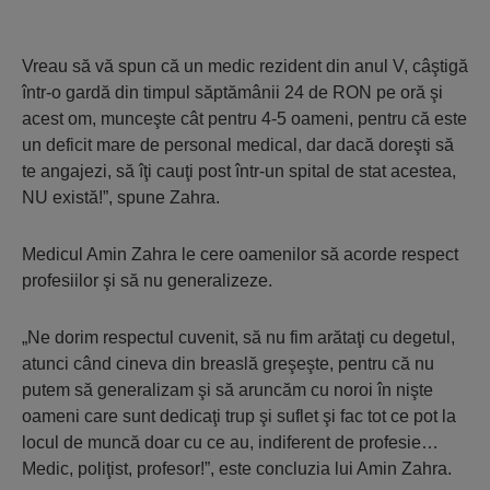
Vreau să vă spun că un medic rezident din anul V, câştigă
într-o gardă din timpul săptămânii 24 de RON pe oră şi
acest om, munceşte cât pentru 4-5 oameni, pentru că este
un deficit mare de personal medical, dar dacă doreşti să
te angajezi, să îţi cauţi post într-un spital de stat acestea,
NU există!”, spune Zahra.
Medicul Amin Zahra le cere oamenilor să acorde respect
profesiilor şi să nu generalizeze.
„Ne dorim respectul cuvenit, să nu fim arătaţi cu degetul,
atunci când cineva din breaslă greşeşte, pentru că nu
putem să generalizam şi să aruncăm cu noroi în nişte
oameni care sunt dedicaţi trup şi suflet şi fac tot ce pot la
locul de muncă doar cu ce au, indiferent de profesie…
Medic, poliţist, profesor!”, este concluzia lui Amin Zahra.