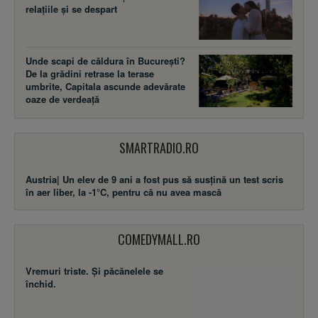
relațiile și se despart
Unde scapi de căldura în București?
De la grădini retrase la terase
umbrite, Capitala ascunde adevărate
oaze de verdeață
SMARTRADIO.RO
Austria| Un elev de 9 ani a fost pus să susţină un test scris
în aer liber, la -1°C, pentru că nu avea mască
COMEDYMALL.RO
Vremuri triste. Şi păcănelele se
închid.