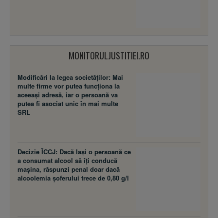
MONITORULJUSTITIEI.RO
Modificări la legea societăţilor: Mai
multe firme vor putea funcţiona la
aceeaşi adresă, iar o persoană va
putea fi asociat unic în mai multe
SRL
Decizie ÎCCJ: Dacă laşi o persoană ce
a consumat alcool să îţi conducă
maşina, răspunzi penal doar dacă
alcoolemia şoferului trece de 0,80 g/l