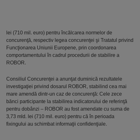
lei (710 mil. euro) pentru încălcarea normelor de
concurenţă, respectiv legea concu­renţei şi Tratatul privind
Funcţionarea Uniunii Europene, prin coordonarea
comporta­mentului în cadrul procedurii de stabilire a
ROBOR.
Consiliul Concurenţei a anunţat duminică rezultatele
investigaţiei privind dosarul ROBOR, stabilind cea mai
mare amendă dintr-un caz de concurenţă: Cele zece
bănci participante la stabilirea indicatorului de referinţă
pentru dobânzi – ROBOR au fost amendate cu suma de
3,73 mld. lei (710 mil. euro) pentru că în perioada
fixingului au schimbat informaţii confidenţiale.