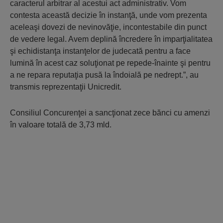
caracterul arbitrar al acestui act administrativ. Vom
contesta această decizie în instanţă, unde vom prezenta
aceleaşi dovezi de nevinovăţie, incontestabile din punct
de vedere legal. Avem deplină încredere în imparţialitatea
şi echidistanţa instanţelor de judecată pentru a face
lumină în acest caz soluţionat pe repede-înainte şi pentru
a ne repara reputaţia pusă la îndoială pe nedrept.”, au
transmis reprezentaţii Unicredit.
Consiliul Concurenţei a sancţionat zece bănci cu amenzi
în valoare totală de 3,73 mld.