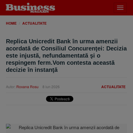
Desch
meniu
HOME
ACTUALITATE
Replica Unicredit Bank în urma amenzii
acordată de Consiliul Concurenţei: Decizia
este injustă, nefundamentată şi o
respingem ferm.Vom contesta această
decizie în instanţă
Autor:
Roxana Rosu
8 iun 2026
ACTUALITATE