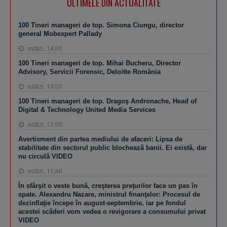
ULTIMELE DIN ACTUALITATE
100 Tineri manageri de top. Simona Ciungu, director
general Mobexpert Pallady
astăzi, 14:00
100 Tineri manageri de top. Mihai Bucheru, Director
Advisory, Servicii Forensic, Deloitte România
astăzi, 13:00
100 Tineri manageri de top. Dragoş Andronache, Head of
Digital & Technology United Media Services
astăzi, 12:00
Avertisment din partea mediului de afaceri: Lipsa de
stabilitate din sectorul public blochează banii. Ei există, dar
nu circulă VIDEO
astăzi, 11:46
În sfârşit o veste bună, creşterea preţurilor face un pas în
spate. Alexandru Nazare, ministrul finanţelor: Procesul de
dezinflaţie începe în august-septembrie, iar pe fondul
acestei scăderi vom vedea o revigorare a consumului privat
VIDEO