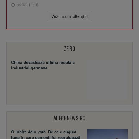
astăzi, 11:16
Vezi mai multe ştiri
ZF.RO
China devastează ultima redută a
industriei germane
ALEPHNEWS.RO
O iubire de-o vară. De ce e august
luna în care oamenii își reevaluează