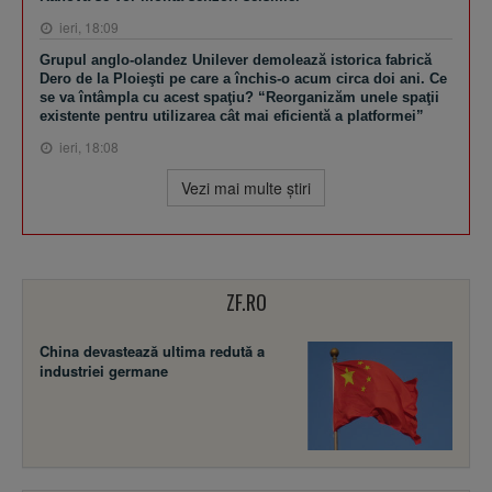
ieri, 18:09
Grupul anglo-olandez Unilever demolează istorica fabrică
Dero de la Ploieşti pe care a închis-o acum circa doi ani. Ce
se va întâmpla cu acest spaţiu? “Reorganizăm unele spaţii
existente pentru utilizarea cât mai eficientă a platformei”
ieri, 18:08
Vezi mai multe ştiri
ZF.RO
China devastează ultima redută a
industriei germane