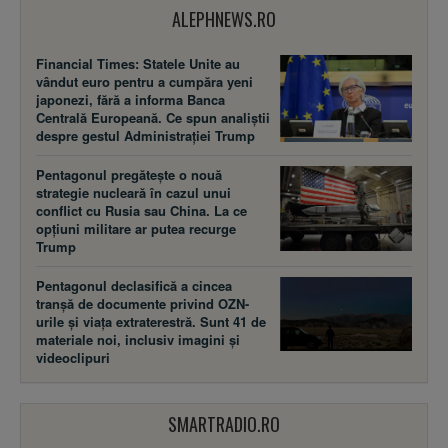
ALEPHNEWS.RO
Financial Times: Statele Unite au
vândut euro pentru a cumpăra yeni
japonezi, fără a informa Banca
Centrală Europeană. Ce spun analiștii
despre gestul Administrației Trump
Pentagonul pregătește o nouă
strategie nucleară în cazul unui
conflict cu Rusia sau China. La ce
opțiuni militare ar putea recurge
Trump
Pentagonul declasifică a cincea
tranșă de documente privind OZN-
urile și viața extraterestră. Sunt 41 de
materiale noi, inclusiv imagini și
videoclipuri
SMARTRADIO.RO