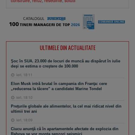
construire
,
refuz
,
resedinte
,
solutii
ULTIMELE DIN ACTUALITATE
Şoc în SUA. 23.000 de locuri de muncă au dispărut în iulie
deşi se estima o creştere de 100.000
ieri, 18:11
Elon Musk intră brutal în campania din Franţa: cere
„reducerea la tăcere” a candidatei Marine Tondel
ieri, 18:10
Preţurile globale ale alimentelor, la cel mai ridicat nivel din
ultimii trei ani
ieri, 18:09
Ciucu anunţă că în apartamentele afectate de explozia din
Rahova se vor monta senzori seismici