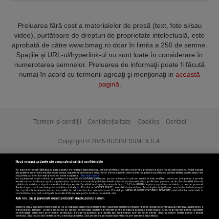
Preluarea fără cost a materialelor de presă (text, foto si/sau
video), purtătoare de drepturi de proprietate intelectuală, este
aprobată de către www.bmag.ro doar în limita a 250 de semne.
Spaţiile şi URL-ul/hyperlink-ul nu sunt luate în considerare în
numerotarea semnelor. Preluarea de informaţii poate fi făcută
numai în acord cu termenii agreaţi şi menţionaţi in
această
pagină
.
Termeni și condiții
Confidențialitate
Cookies
Contact
Copyright © 2025 BUSINESSMEX S.A.
Nouă ne pasă ca datele tale personale să rămână confidențiale
Noi și partenerii noștri
589
stocăm și/sau accesăm informații pe dispozitivul dvs., precum identificatorii cookie unici pentru prelucrarea datelor cu caracter personal. Puteți accepta
sau gestiona preferințele dvs. făcând clic mai jos, respectiv vă puteți opune utilizării unui interes legitim în orice moment pe pagina cu politica de confidențialitate. Aceste alegeri vor
fi raportate partenerilor noștri și nu vă vor afecta navigarea.
Mai multe detalii
Noi si partenerii nostri (retelele de socializare si agentiile de publicitate partenere, precum si furnizorii nostri de servicii de date analitice) prelucram date pentru a permite
website-ului sa functioneze, pentru a personaliza continutul si anunturile publicitare afisate in functie de interesele si/sau profilul dvs., pentru a va oferi functionalitati aferente
retelelor de socializare si pentru a analiza traficul pe website. Beneficiati de drepturile prevazute de art. 15-22 din GDPR in legatura cu prelucrarea datelor cu caracter personal.
Aceste drepturi pot fi exercitate prin modalitatea indicata
aici
. Prin click pe “ACCEPT TOATE”, acceptati folosirea tuturor Tehnologiilor de tip Cookie, care implica inclusiv acceptul
dvs. cu privire la stocarea/accesarea informatiilor de catre Vendor-ii cu care colaboram. Prin click pe “VREAU SA MODIFIC SETARILE INDIVIDUAL” puteti schimba preferintele in
mod individual, mai putin cele legate de cookie strict necesare pentru functionarea website-ului.
Atât noi, cât și partenerii noștri prelucrăm datele pentru a oferi:
Stocarea și/sau accesarea informațiilor de pe un dispozitiv. Măsurarea performanței reclamelor. Utilizarea profilurilor pentru selectarea conținutului personalizat. Dezvoltarea și
îmbunătățirea serviciilor. Crearea profilurilor de conținut personalizat. Utilizarea profilurilor pentru selectarea publicității personalizate. Crearea profilurilor pentru publicitate
personalizată. Măsurarea performanței conținutului. Înțelegerea publicului prin statistici sau combinații de date din surse diferite. Utilizarea datelor limitate pentru a selecta
Setări cookies
conținutul. Utilizarea de date limitate pentru a selecta publicitatea. Date precise de geolocație și identificarea prin scanarea dispozitivului.