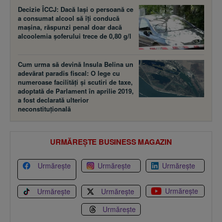
Decizie ÎCCJ: Dacă laşi o persoană ce
a consumat alcool să îţi conducă
maşina, răspunzi penal doar dacă
alcoolemia şoferului trece de 0,80 g/l
Cum urma să devină Insula Belina un
adevărat paradis fiscal: O lege cu
numeroase facilităţi şi scutiri de taxe,
adoptată de Parlament în aprilie 2019,
a fost declarată ulterior
neconstituţională
URMĂREȘTE BUSINESS MAGAZIN
Urmărește
Urmărește
Urmărește
Urmărește
Urmărește
Urmărește
Urmărește