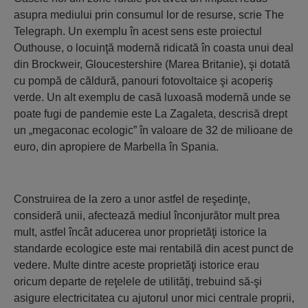
asupra mediului prin consumul lor de resurse, scrie The
Telegraph. Un exemplu în acest sens este proiectul
Outhouse, o locuinţă modernă ridicată în coasta unui deal
din Brockweir, Gloucestershire (Marea Britanie), şi dotată
cu pompă de căldură, panouri fotovoltaice şi acoperiş
verde. Un alt exemplu de casă luxoasă modernă unde se
poate fugi de pandemie este La Zagaleta, descrisă drept
un „megaconac ecologic” în valoare de 32 de milioane de
euro, din apropiere de Marbella în Spania.
Construirea de la zero a unor astfel de reşedinţe,
consideră unii, afectează mediul înconjurător mult prea
mult, astfel încât aducerea unor proprietăţi istorice la
standarde ecologice este mai rentabilă din acest punct de
vedere. Multe dintre aceste proprietăţi istorice erau
oricum departe de reţelele de utilităţi, trebuind să-şi
asigure electricitatea cu ajutorul unor mici centrale proprii,