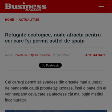
Desch
meniu
HOME
ACTUALITATE
Refugiile ecologice, noile atracţii pentru
cei care îşi permit astfel de spaţii
Autor:
Loredana Frăţilă-Cristescu
27 sep 2020
ACTUALITATE
Cei care-şi permit să evadeze din oraşele mari alungaţi
de pandemie caută proprietăţi luxoase, însă o parte din ei
vor neapărat ceva care să afecteze cât mai puţin mediul
înconjurător.