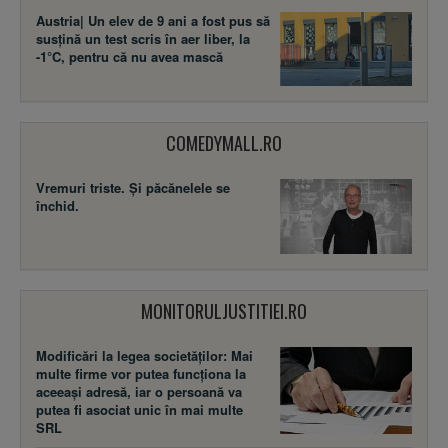
Austria| Un elev de 9 ani a fost pus să
susţină un test scris în aer liber, la
-1°C, pentru că nu avea mască
COMEDYMALL.RO
Vremuri triste. Şi păcănelele se
închid.
MONITORULJUSTITIEI.RO
Modificări la legea societăţilor: Mai
multe firme vor putea funcţiona la
aceeaşi adresă, iar o persoană va
putea fi asociat unic în mai multe
SRL