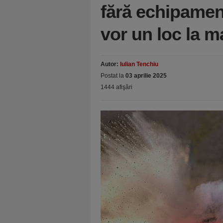
fără echipamen
vor un loc la 
Autor:
Iulian Tenchiu
Postat la
03 aprilie 2025
1444 afişări