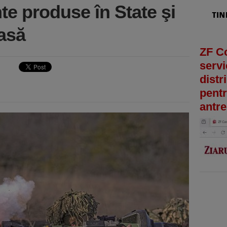
te produse în State şi
masă
ZF C
servi
distr
pentr
antre