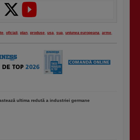
te
,
oficiali
,
plan
,
produse
,
usa
,
sua
,
uniunea europeana
,
arme
,
stează ultima redută a industriei germane