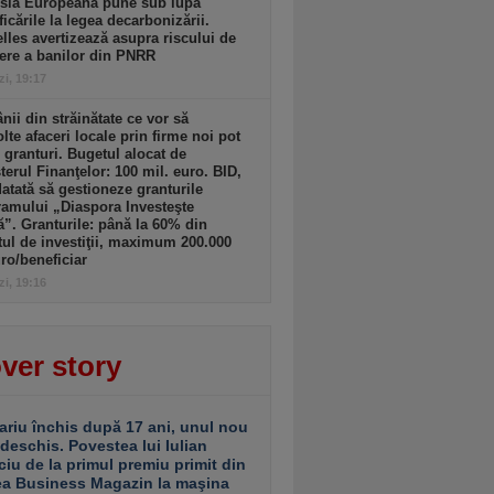
sia Europeană pune sub lupă
icările la legea decarbonizării.
lles avertizează asupra riscului de
ere a banilor din PNRR
zi, 19:17
ii din străinătate ce vor să
lte afaceri locale prin firme noi pot
 granturi. Bugetul alocat de
terul Finanţelor: 100 mil. euro. BID,
tată să gestioneze granturile
amului „Diaspora Investeşte
”. Granturile: până la 60% din
tul de investiţii, maximum 200.000
ro/beneficiar
zi, 19:16
ver story
ariu închis după 17 ani, unul nou
 deschis. Povestea lui Iulian
ciu de la primul premiu primit din
ea Business Magazin la maşina