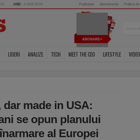
RON
USD
- 4.5595 RON
Publicitate
Abonamente
Politica de
ABONARE
Y
LIDERI
ANALIZE
TECH
MEET THE CEO
LIFESTYLE
VIDEO
 dar made in USA:
cani se opun planului
înarmare al Europei