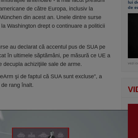
nistraţiile anterioare - a mai făcut presiuni
lui d
de e
americane de către Europa, inclusiv la
 München din acest an. Unele dintre surse
a Washington drept o continuare a politicii
urse au declarat că accentul pus de SUA pe
icat în ultimele săptămâni, pe măsură ce UE a
e decupla achiziţiile sale de arme.
vezi c
eArm şi de faptul că SUA sunt excluse”, a
de rang înalt.
VI