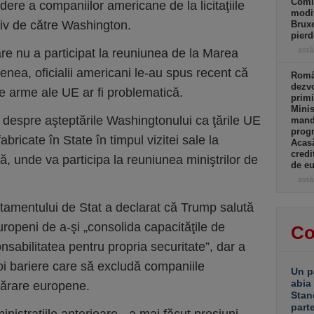
Comi
dere a companiilor americane de la licitaţiile
modif
iv de către Washington.
Bruxe
pierd
astă
e nu a participat la reuniunea de la Marea
enea, oficialii americani le-au spus recent că
Român
dezvo
de arme ale UE ar fi problematică.
primi
Minis
 despre aşteptările Washingtonului ca ţările UE
manda
progr
ricate în State în timpul vizitei sale la
Acasă
credi
, unde va participa la reuniunea miniştrilor de
de eu
astă
tamentului de Stat a declarat că Trump salută
 europeni de a-şi „consolida capacităţile de
Co
sabilitatea pentru propria securitate”, dar a
noi bariere care să excludă companiile
Un p
abia
părare europene.
Stan
part