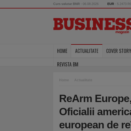
Curs valutar BNR
- 06.08.2026
EUR
- 5.2473 
HOME
ACTUALITATE
COVER STOR
REVISTA BM
Home
Actualitate
ReArm Europe,
Oficialii ameri
european de re