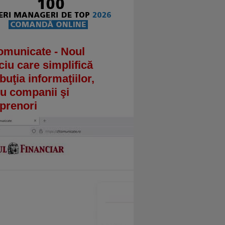
omunicate - Noul
ciu care simplifică
ibuţia informaţiilor,
u companii şi
prenori