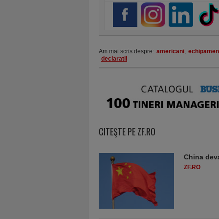
Am mai scris despre:
americani
,
echipamen
declaratii
CITEŞTE PE ZF.RO
China deva
ZF.RO