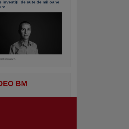
e investiţii de sute de milioane
uro
ontinuarea
DEO BM