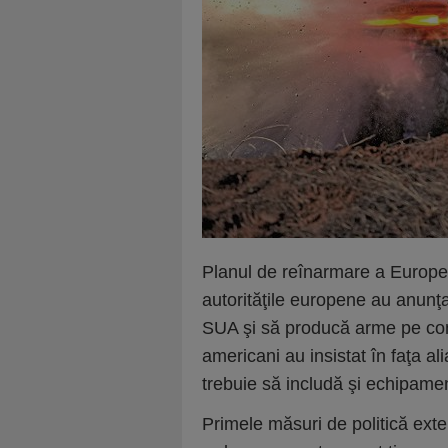
Planul de reînarmare a Europei 
autorităţile europene au anunţ
SUA şi să producă arme pe conti
americani au insistat în faţa 
trebuie să includă şi echipame
Primele măsuri de politică exte