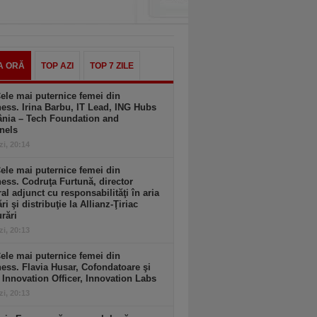
A ORĂ
TOP AZI
TOP 7 ZILE
ele mai puternice femei din
ess. Irina Barbu, IT Lead, ING Hubs
nia – Tech Foundation and
nels
zi, 20:14
ele mai puternice femei din
ess. Codruţa Furtună, director
al adjunct cu responsabilităţi în aria
ri şi distribuţie la Allianz-Ţiriac
rări
zi, 20:13
ele mai puternice femei din
ess. Flavia Husar, Cofondatoare şi
 Innovation Officer, Innovation Labs
zi, 20:13