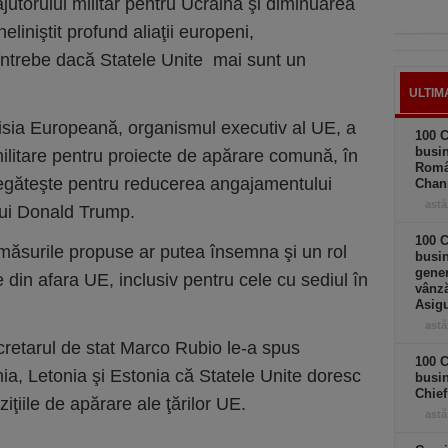
jutorului militar pentru Ucraina şi diminuarea
liniştit profund aliaţii europeni,
întrebe dacă Statele Unite mai sunt un
ULTIM
isia Europeană, organismul executiv al UE, a
100 C
busin
militare pentru proiecte de apărare comună, în
Româ
regăteşte pentru reducerea angajamentului
Chan
astă
 lui Donald Trump.
100 C
re măsurile propuse ar putea însemna şi un rol
busin
gener
 din afara UE, inclusiv pentru cele cu sediul în
vânză
Asigu
astă
ecretarul de stat Marco Rubio le-a spus
100 C
nia, Letonia şi Estonia că Statele Unite doresc
busin
Chief
iţiile de apărare ale ţărilor UE.
astă