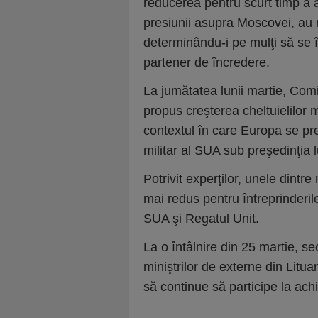
reducerea pentru scurt timp a a
presiunii asupra Moscovei, au ne
determinându-i pe mulţi să se 
partener de încredere.
La jumătatea lunii martie, Com
propus creşterea cheltuielilor 
contextul în care Europa se p
militar al SUA sub preşedinţia
Potrivit experţilor, unele dint
mai redus pentru întreprinderile
SUA şi Regatul Unit.
La o întâlnire din 25 martie, s
miniştrilor de externe din Litua
să continue să participe la achiz