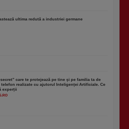
stează ultima redută a industriei germane
secret” care te protejează pe tine și pe familia ta de
 telefon realizate cu ajutorul Inteligenței Artificiale. Ce
 experții
S.RO