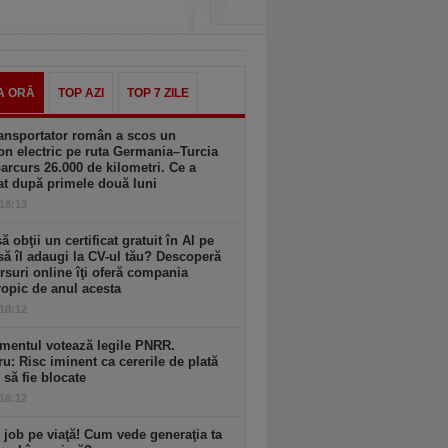
A ORĂ
TOP AZI
TOP 7 ZILE
ansportator român a scos un
n electric pe ruta Germania–Turcia
parcurs 26.000 de kilometri. Ce a
at după primele două luni
 18:13
să obţii un certificat gratuit în AI pe
să îl adaugi la CV-ul tău? Descoperă
rsuri online îţi oferă compania
opic de anul acesta
 18:12
mentul votează legile PNRR.
ru: Risc iminent ca cererile de plată
6 să fie blocate
 18:12
 job pe viaţă! Cum vede generaţia ta