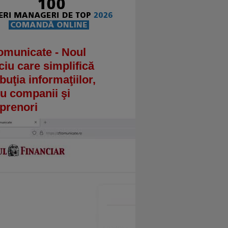
omunicate - Noul
ciu care simplifică
ibuţia informaţiilor,
u companii şi
prenori