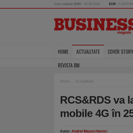
Curs valutar BNR
- 06.08.2026
EUR
- 5.2473 
HOME
ACTUALITATE
COVER STOR
REVISTA BM
Home
Actualitate
RCS&RDS va lan
mobile 4G în 2
Autor:
Andrei Mazurchievici