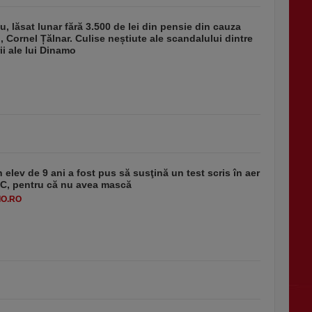
u, lăsat lunar fără 3.500 de lei din pensie din cauza
u, Cornel Țălnar. Culise neștiute ale scandalului dintre
ii ale lui Dinamo
 elev de 9 ani a fost pus să susţină un test scris în aer
-1°C, pentru că nu avea mască
O.RO