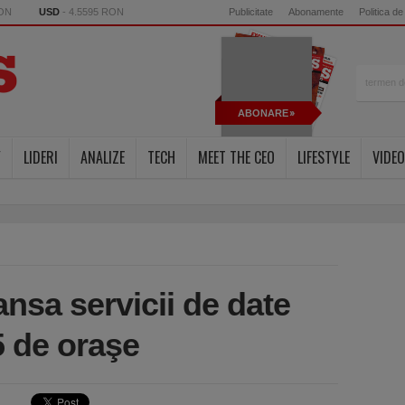
RON
USD
- 4.5595 RON
Publicitate
Abonamente
Politica de
ABONARE
Y
LIDERI
ANALIZE
TECH
MEET THE CEO
LIFESTYLE
VIDEO
sa servicii de date
5 de oraşe