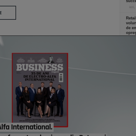
succe
ieri,
E
Retai
volu
de e
opreş
magaz
ieri,
Co
Un p
abia
Stan
part
lui d
de e