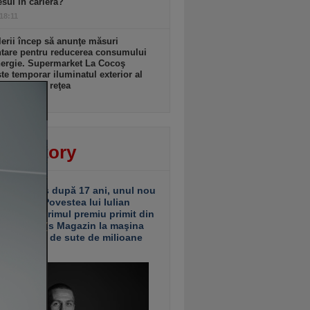
sul în carieră?
 18:11
lerii încep să anunţe măsuri
ntare pentru reducerea consumului
nergie. Supermarket La Cocoş
te temporar iluminatul exterior al
inelor din reţea
 18:11
ver story
ariu închis după 17 ani, unul nou
 deschis. Povestea lui Iulian
ciu de la primul premiu primit din
ea Business Magazin la maşina
e investiţii de sute de milioane
uro