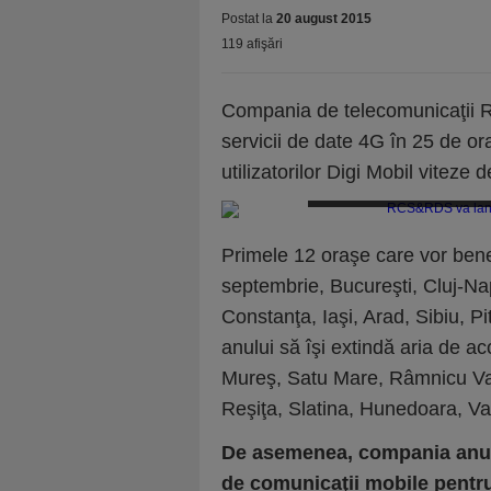
Postat la
20 august 2015
119 afişări
Compania de telecomunicaţii R
servicii de date 4G în 25 de 
utilizatorilor Digi Mobil viteze
RCS&RDS va lansa servicii de d
Primele 12 oraşe care vor benefi
septembrie, Bucureşti, Cluj-N
Constanţa, Iaşi, Arad, Sibiu, Pi
anului să îşi extindă aria de ac
Mureş, Satu Mare, Râmnicu Val
Reşiţa, Slatina, Hunedoara, Vas
De asemenea, compania anunţ
de comunicaţii mobile pentru 