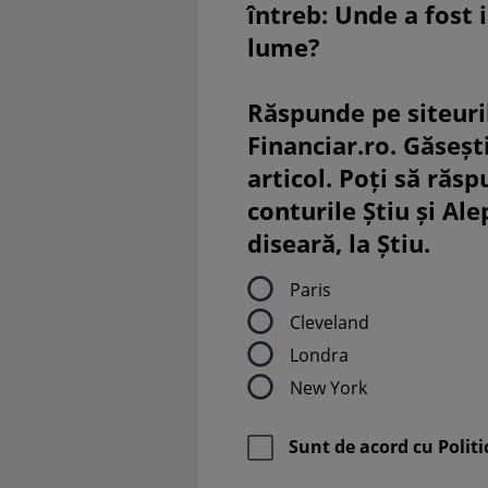
întreb: Unde a fost 
lume?
Răspunde pe siteuri
Financiar.ro. Găsești
articol. Poți să răsp
conturile Știu și Al
diseară, la Știu.
Paris
Cleveland
Londra
New York
Sunt de acord cu
Politi