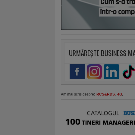
URMĂREȘTE BUSINESS M
Am mai scris despre:
RCS&RDS
,
4G
,