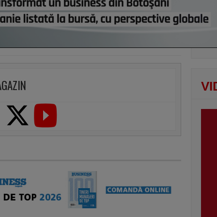
vezi c
AGAZIN
VI