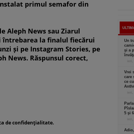
instalat primul semafor din
ULTIM
le Aleph News sau Ziarul
 întrebarea la finalul fiecărui
Un tr
camio
unzi și pe Instagram Stories, pe
şi a 
învăţ
eph News. Răspunsul corect,
ieri,
Vrei 
care 
ce cu
Anthr
ieri,
Parla
Pîsla
5 şi 
ieri,
ca de confidenţialitate.
Adio,