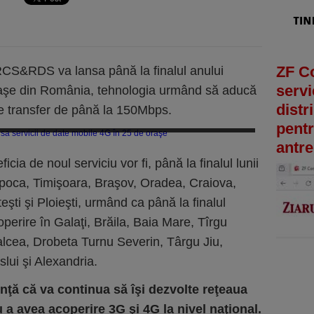
ZF C
CS&RDS va lansa până la finalul anului
servi
oraşe din România, tehnologia urmând să aducă
distr
 de transfer de până la 150Mbps.
ate mobile 4G în 25 de oraşe (Imagine: Gabriel Pertescu/Mediafax Foto)
pentr
antre
cia de noul serviciu vor fi, până la finalul lunii
apoca, Timişoara, Braşov, Oradea, Craiova,
teşti şi Ploieşti, urmând ca până la finalul
operire în Galaţi, Brăila, Baia Mare, Tîrgu
cea, Drobeta Turnu Severin, Târgu Jiu,
lui şi Alexandria.
ă că va continua să îşi dezvolte reţeaua
a avea acoperire 3G şi 4G la nivel naţional.