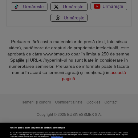
Urmărește
Urmărește
Urmărește
Urmărește
Preluarea fără cost a materialelor de presă (text, foto si/sau
video), purtătoare de drepturi de proprietate intelectuală, este
aprobată de către www.bmag.ro doar în limita a 250 de semne.
Spaţiile şi URL-ul/hyperlink-ul nu sunt luate în considerare în
numerotarea semnelor. Preluarea de informaţii poate fi făcută
numai în acord cu termenii agreaţi şi menţionaţi in
această
pagină
.
Termeni și condiții
Confidențialitate
Cookies
Contact
Copyright © 2025 BUSINESSMEX S.A.
Nouă ne pasă ca datele tale personale să rămână confidențiale
Noi și partenerii noștri
589
stocăm și/sau accesăm informații pe dispozitivul dvs., precum identificatorii cookie unici pentru prelucrarea datelor cu caracter personal. Puteți accepta
sau gestiona preferințele dvs. făcând clic mai jos, respectiv vă puteți opune utilizării unui interes legitim în orice moment pe pagina cu politica de confidențialitate. Aceste alegeri vor
fi raportate partenerilor noștri și nu vă vor afecta navigarea.
Mai multe detalii