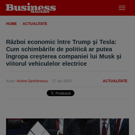
Desch
meniu
HOME
ACTUALITATE
Război economic între Trump şi Tesla:
Cum schimbările de politică ar putea
îngropa creşterea companiei lui Musk şi
viitorul vehiculelor electrice
Autor:
Andrei Şerbănescu
27 ian 2025
ACTUALITATE