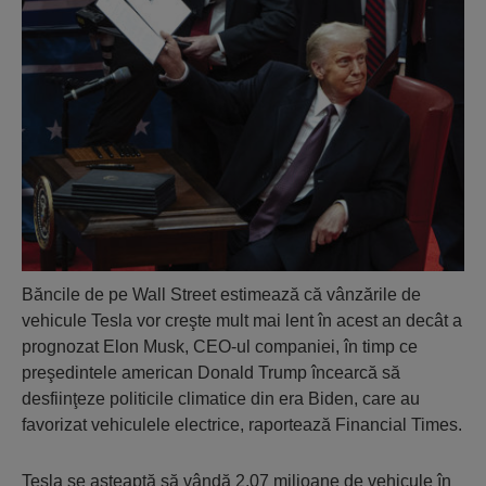
Băncile de pe Wall Street estimează că vânzările de
vehicule Tesla vor creşte mult mai lent în acest an decât a
prognozat Elon Musk, CEO-ul companiei, în timp ce
preşedintele american Donald Trump încearcă să
desfiinţeze politicile climatice din era Biden, care au
favorizat vehiculele electrice, raportează Financial Times.
Tesla se aşteaptă să vândă 2,07 milioane de vehicule în