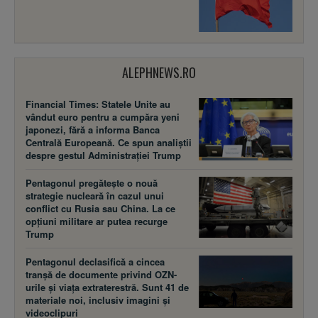
ALEPHNEWS.RO
Financial Times: Statele Unite au
vândut euro pentru a cumpăra yeni
japonezi, fără a informa Banca
Centrală Europeană. Ce spun analiștii
despre gestul Administrației Trump
Pentagonul pregătește o nouă
strategie nucleară în cazul unui
conflict cu Rusia sau China. La ce
opțiuni militare ar putea recurge
Trump
Pentagonul declasifică a cincea
tranșă de documente privind OZN-
urile și viața extraterestră. Sunt 41 de
materiale noi, inclusiv imagini și
videoclipuri