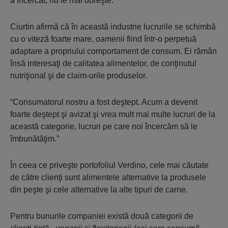
a încercat, nu le mai doreşte.”
Ciurtin afirmă că în această industrie lucrurile se schimbă
cu o viteză foarte mare, oamenii fiind într-o perpetuă
adaptare a propriului comportament de consum. Ei rămân
însă interesaţi de calitatea alimentelor, de conţinutul
nutriţional şi de claim-urile produselor.
“Consumatorul nostru a fost deştept. Acum a devenit
foarte deştept şi avizat şi vrea mult mai multe lucruri de la
această categorie, lucruri pe care noi încercăm să le
îmbunătăţim.”
În ceea ce priveşte portofoliul Verdino, cele mai căutate
de către clienţi sunt alimentele alternative la produsele
din peşte şi cele alternative la alte tipuri de carne.
Pentru bunurile companiei există două categorii de