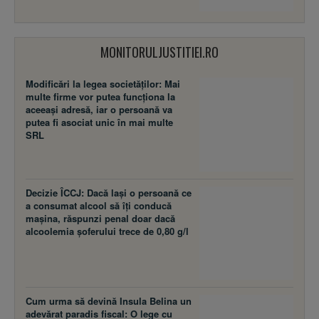
MONITORULJUSTITIEI.RO
Modificări la legea societăţilor: Mai
multe firme vor putea funcţiona la
aceeaşi adresă, iar o persoană va
putea fi asociat unic în mai multe
SRL
Decizie ÎCCJ: Dacă laşi o persoană ce
a consumat alcool să îţi conducă
maşina, răspunzi penal doar dacă
alcoolemia şoferului trece de 0,80 g/l
Cum urma să devină Insula Belina un
adevărat paradis fiscal: O lege cu