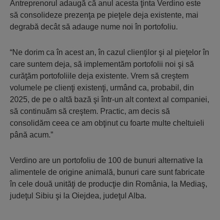
Antreprenorul adaugă că anul acesta ţinta Verdino este
să consolideze prezenţa pe pieţele deja existente, mai
degrabă decât să adauge nume noi în portofoliu.
“Ne dorim ca în acest an, în cazul clienţilor şi al pieţelor în
care suntem deja, să implementăm portofolii noi şi să
curăţăm portofoliile deja existente. Vrem să creştem
volumele pe clienţi existenţi, urmând ca, probabil, din
2025, de pe o altă bază şi într-un alt context al companiei,
să continuăm să creştem. Practic, am decis să
consolidăm ceea ce am obţinut cu foarte multe cheltuieli
până acum.”
Verdino are un portofoliu de 100 de bunuri alternative la
alimentele de origine animală, bunuri care sunt fabricate
în cele două unităţi de producţie din România, la Mediaş,
judeţul Sibiu şi la Oiejdea, judeţul Alba.