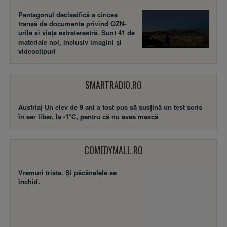
Pentagonul declasifică a cincea
tranșă de documente privind OZN-
urile și viața extraterestră. Sunt 41 de
materiale noi, inclusiv imagini și
videoclipuri
SMARTRADIO.RO
Austria| Un elev de 9 ani a fost pus să susţină un test scris
în aer liber, la -1°C, pentru că nu avea mască
COMEDYMALL.RO
Vremuri triste. Şi păcănelele se
închid.