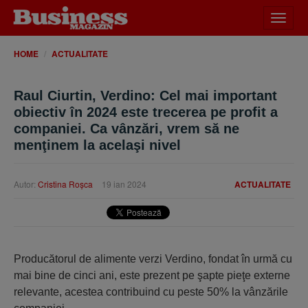
Desch
meniu
HOME
ACTUALITATE
Raul Ciurtin, Verdino: Cel mai important
obiectiv în 2024 este trecerea pe profit a
companiei. Ca vânzări, vrem să ne
menţinem la acelaşi nivel
Autor:
Cristina Roşca
19 ian 2024
ACTUALITATE
Producătorul de alimente verzi Verdino, fondat în urmă cu
mai bine de cinci ani, este prezent pe şapte pieţe externe
relevante, acestea contribuind cu peste 50% la vânzările