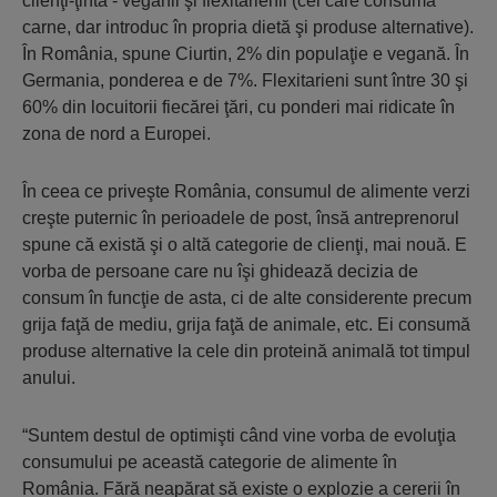
clienţi-ţintă - veganii şi flexitarienii (cei care consumă
carne, dar introduc în propria dietă şi produse alternative).
În România, spune Ciurtin, 2% din populaţie e vegană. În
Germania, ponderea e de 7%. Flexitarieni sunt între 30 şi
60% din locuitorii fiecărei ţări, cu ponderi mai ridicate în
zona de nord a Europei.
În ceea ce priveşte România, consumul de alimente verzi
creşte puternic în perioadele de post, însă antreprenorul
spune că există şi o altă categorie de clienţi, mai nouă. E
vorba de persoane care nu îşi ghidează decizia de
consum în funcţie de asta, ci de alte considerente precum
grija faţă de mediu, grija faţă de animale, etc. Ei consumă
produse alternative la cele din proteină animală tot timpul
anului.
“Suntem destul de optimişti când vine vorba de evoluţia
consumului pe această categorie de alimente în
România. Fără neapărat să existe o explozie a cererii în