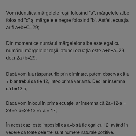
Vom identifica mărgelele roşii folosind ”a”, mărgelele albe
folosind ”c” şi mărgelele negre folosind ”b”. Astfel, ecuaţia
ar fi a+b+C=29;
Din moment ce numărul mărgelelor albe este egal cu
numărul mărgelelor roşii, atunci ecuaţia este a+b+a=29,
deci 2a+b=29;
Dacă vom lua răspunsurile prin eliminare, putem observa că a
+ b ar trebui să fie 12, într-o primă variantă. Deci ar însemna
că b=12-a;
Dacă vom înlocui în prima ecuaţie, ar însemna că 2a+12-a =
29 => a=29-12 => a = 17;
În acest caz, este imposibil ca a+b să fie egal cu 12, având în
vedere că toate cele trei sunt numere naturale pozitive.