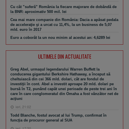
Cu cât ”suferă” România la fiecare majorare de dobândă de
la BNR: aproximativ 500 mil. lei
Cea mai mare companie din România: Dacia a apăsat pedala
de acceleraţie şi a urcat cu 11,4%, la un business de 5,07
mld. euro în 2017
Euro a coborât la un nou minim al acestui an: 4,6289 lei
ULTIMELE DIN ACTUALITATE
Greg Abel, urmaşul legendarului Warren Buffett la
conducerea gigantului Berkshire Hathaway, a început să
cheltuiască din cei 366 mld. dolari, cât are fondul de
investiţii în cont. Abel a investit aproape 20 mld. dolari pe
bursă în T2, punând capăt unei perioade de peste trei ani în
care în care conglomeratul din Omaha a fost vânzător net de
acţiuni
ieri, 21:02
Todd Blanche, fostul avocat al lui Trump, confirmat în
funcţia de procuror general al SUA
ieri, 17:20