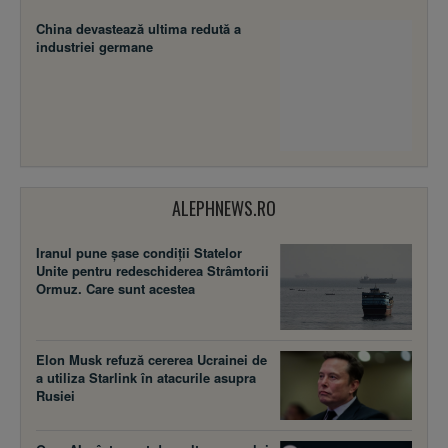
China devastează ultima redută a
industriei germane
ALEPHNEWS.RO
Iranul pune șase condiții Statelor
Unite pentru redeschiderea Strâmtorii
Ormuz. Care sunt acestea
Elon Musk refuză cererea Ucrainei de
a utiliza Starlink în atacurile asupra
Rusiei