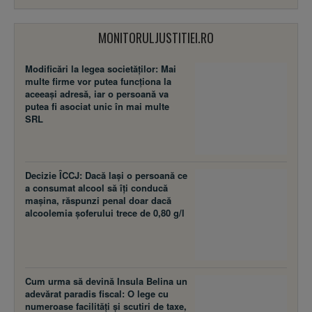
MONITORULJUSTITIEI.RO
Modificări la legea societăţilor: Mai
multe firme vor putea funcţiona la
aceeaşi adresă, iar o persoană va
putea fi asociat unic în mai multe
SRL
Decizie ÎCCJ: Dacă laşi o persoană ce
a consumat alcool să îţi conducă
maşina, răspunzi penal doar dacă
alcoolemia şoferului trece de 0,80 g/l
Cum urma să devină Insula Belina un
adevărat paradis fiscal: O lege cu
numeroase facilităţi şi scutiri de taxe,