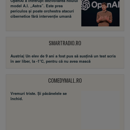
OpenAI a întrerupt dezvoltarea noului
model A.I. „Astra”. Este prea
periculos și poate orchestra atacuri
cibernetice fără intervenție umană
SMARTRADIO.RO
Austria| Un elev de 9 ani a fost pus să susţină un test scris
în aer liber, la -1°C, pentru că nu avea mască
COMEDYMALL.RO
Vremuri triste. Şi păcănelele se
închid.