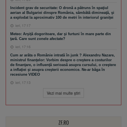
Incident grav de securitate: O dronă a pătruns în spaţiul
aerian al Bulgariei dinspre România, sâmbătă dimineaţă, şi
a explodat la aproximativ 100 de metri în interiorul graniţei
ieri, 17:17
Meteo: Arşiţă dogoritoare, dar şi furtuni în mare parte din
ţară. Care sunt zonele afectate?
ieri, 17:16
Cum ar arăta o Românie intrată în junk ? Alexandru Nazare,
ministrul finanţelor: Vorbim despre o creştere a costurilor
de finanţare, o influenţă serioasă asupra cursului, o creştere
a inflaţiei şi asupra creşterii economice. Ne-ar băga în
recesiune VIDEO
ieri, 17:13
Vezi mai multe ştiri
ZF.RO