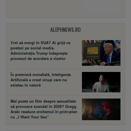
ALEPHNEWS.RO
Vrei să mergi în SUA? Ai grijă ce
postezi pe social media.
Administrația Trump înăsprește
procesul de acordare a vizelor
În premieră mondială, Inteligența
Artificială a creat viruși care nu
existau în natură
Mai poate un film despre sexualitate
să provoace scandal în 2026? Gregg
Araki readuce erotismul în prim-plan
cu „I Want Your Sex”