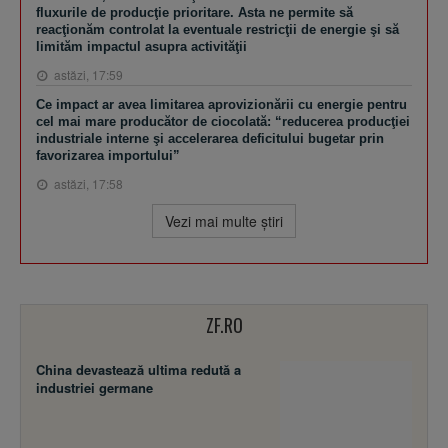
fluxurile de producţie prioritare. Asta ne permite să
reacţionăm controlat la eventuale restricţii de energie şi să
limităm impactul asupra activităţii
astăzi, 17:59
Ce impact ar avea limitarea aprovizionării cu energie pentru
cel mai mare producător de ciocolată: “reducerea producţiei
industriale interne şi accelerarea deficitului bugetar prin
favorizarea importului”
astăzi, 17:58
Vezi mai multe ştiri
ZF.RO
China devastează ultima redută a
industriei germane