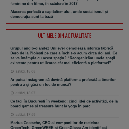
feminine din filme, în scădere în 2017
Afacerea perfectă a capitalismului, unde socialismul şi
democraţia sunt la bază
ULTIMELE DIN ACTUALITATE
Grupul anglo-olandez Unilever demolează istorica fabrică
Dero de la Ploieşti pe care a închis-o acum circa doi ani. Ce
se va întâmpla cu acest spaţiu? “Reorganizăm unele spaţii
existente pentru utilizarea cât mai eficientă a platformei”
astăzi, 18:08
Ar putea Instagram să devină platforma preferată a tinerilor
pentru a-şi găsi un loc de muncă?
astăzi, 18:07
Ce faci în Bucureşti în weekend: cinci idei de activităţi, de la
board games şi treasure hunt la yoga în parc
astăzi, 17:59
Marius Costache, CEO al companiilor de reciclare
GreenTech, GreenWEEE şi GreenGlass: Am identificat