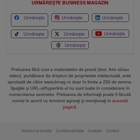
URMĂREȘTE BUSINESS MAGAZIN
Urmărește
Urmărește
Urmărește
Urmărește
Urmărește
Urmărește
Urmărește
Preluarea fără cost a materialelor de presă (text, foto si/sau
video), purtătoare de drepturi de proprietate intelectuală, este
aprobată de către www.bmag.ro doar în limita a 250 de semne.
Spaţiile şi URL-ul/hyperlink-ul nu sunt luate în considerare în
numerotarea semnelor. Preluarea de informaţii poate fi făcută
numai în acord cu termenii agreaţi şi menţionaţi in
această
pagină
.
Termeni și condiții
Confidențialitate
Cookies
Contact