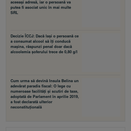
aceeaşi adresă, iar o persoană va
putea fi asociat unic în mai multe
SRL
Decizie ÎCCJ: Dacă laşi o persoană ce
a consumat alcool să îţi conducă
maşina, răspunzi penal doar dacă
alcoolemia şoferului trece de 0,80 g/l
Cum urma să devină Insula Belina un
adevărat paradis fiscal: O lege cu
numeroase facilităţi şi scutiri de taxe,
adoptată de Parlament în aprilie 2019,
a fost declarată ulterior
neconstituţională