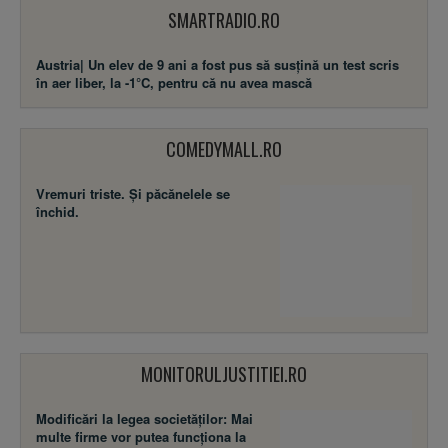
SMARTRADIO.RO
Austria| Un elev de 9 ani a fost pus să susţină un test scris
în aer liber, la -1°C, pentru că nu avea mască
COMEDYMALL.RO
Vremuri triste. Şi păcănelele se
închid.
MONITORULJUSTITIEI.RO
Modificări la legea societăţilor: Mai
multe firme vor putea funcţiona la