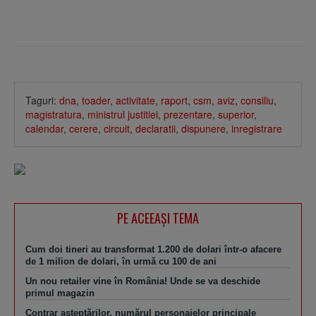
Taguri:
dna
,
toader
,
activitate
,
raport
,
csm
,
aviz
,
consiliu
,
magistratura
,
ministrul justitiei
,
prezentare
,
superior
,
calendar
,
cerere
,
circuit
,
declaratii
,
dispunere
,
inregistrare
PE ACEEAŞI TEMA
Cum doi tineri au transformat 1.200 de dolari într-o afacere
de 1 milion de dolari, în urmă cu 100 de ani
Un nou retailer vine în România! Unde se va deschide
primul magazin
Contrar aşteptărilor, numărul personajelor principale