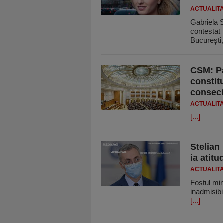
ACTUALIT
Gabriela S
contestat 
Bucureşti
CSM: Pa
constit
conseci
ACTUALIT
[...]
Stelian
ia atitu
ACTUALIT
Fostul mini
inadmisibi
[...]