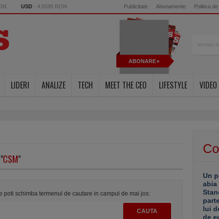
RON
USD
- 4.5595 RON
Publicitate
Abonamente
Politica de
ABONARE
LIDERI
ANALIZE
TECH
MEET THE CEO
LIFESTYLE
VIDEO
Co
"
CSM
"
Un p
abia
Stan
te poti schimba termenul de cautare in campul de mai jos:
part
lui d
de e