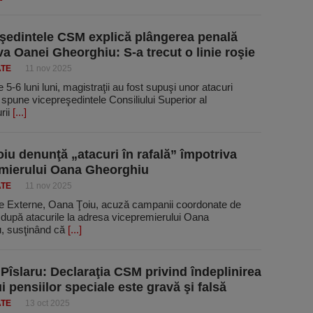
şedintele CSM explică plângerea penală
va Oanei Gheorghiu: S-a trecut o linie roşie
ATE
11 nov 2025
e 5-6 luni luni, magistraţii au fost supuşi unor atacuri
 spune vicepreşedintele Consiliului Superior al
rii
[...]
iu denunţă „atacuri în rafală” împotriva
mierului Oana Gheorghiu
ATE
11 nov 2025
de Externe, Oana Ţoiu, acuză campanii coordonate de
 după atacurile la adresa vicepremierului Oana
, susţinând că
[...]
Pîslaru: Declaraţia CSM privind îndeplinirea
i pensiilor speciale este gravă şi falsă
ATE
13 oct 2025