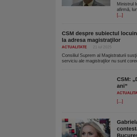
Ministrul 
afirmă, lu
[...]
CSM despre subiectul locuinţ
la adresa magistraţilor
ACTUALITATE
21 iul 2025
Consiliul Suprem al Magistraturii susţi
serviciu ale magistraţilor nu sunt core
CSM: „D
ani”
ACTUALIT
[...]
Gabriel
contest
Bucureş