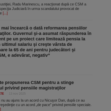
Justiţiei, Radu Marinescu, a reacţionat după ce CSM a
specţia Judiciară în urma scandalului provocat de
le
[...]
 mai încearcă o dată reformarea pensiilor
aţilor. Guvernul şi-a asumat răspunderea în
nt pe un proiect care limitează pensia la
 ultimul salariu şi creşte vârsta de
are la 65 de ani pentru judecători şi
SM, e adevărat, negativ”
te propunerea CSM pentru a stinge
ul privind pensiile magistraţilor
ATE
13 nov 2025
i nu au ajuns la un acord cu Nicuşor Dan, după ce au
eşedinţie cu un acord „de pace” privind pensiile speciale.
]