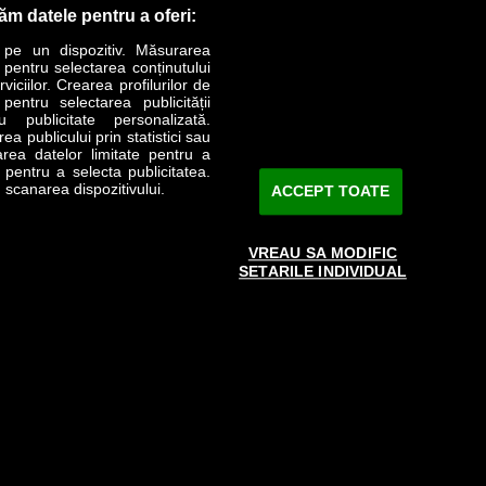
răm datele pentru a oferi:
 pe un dispozitiv. Măsurarea
r pentru selectarea conținutului
iciilor. Crearea profilurilor de
 pentru selectarea publicității
LIFESTYLE
SPECIAL
OPINII
u publicitate personalizată.
a publicului prin statistici sau
area datelor limitate pentru a
Revista Business Magazin
e pentru a selecta publicitatea.
 scanarea dispozitivului.
ACCEPT TOATE
Abonează-te şi primeşte revista acasă
saptămânal
VREAU SA MODIFIC
Discount:
15%
SETARILE INDIVIDUAL
Arhivă revistă
ABONARE
e către www.bmag.ro doar în limita a 250 de semne. Spaţiile şi URL-
 cu termenii agreaţi şi menţionaţi in
această pagină
.