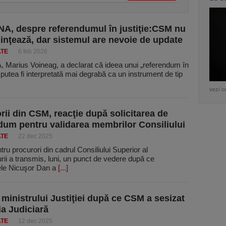
NA, despre referendumul în justiţie:CSM nu
iinţează, dar sistemul are nevoie de update
ATE
6 feb 2026
, Marius Voineag, a declarat că ideea unui „referendum în
ar putea fi interpretată mai degrabă ca un instrument de tip
vezi c
rii din CSM, reacţie după solicitarea de
dum pentru validarea membrilor Consiliului
ATE
22 dec 2025
tru procurori din cadrul Consiliului Superior al
rii a transmis, luni, un punct de vedere după ce
ele Nicuşor Dan a
[...]
 ministrului Justiţiei după ce CSM a sesizat
ia Judiciară
ATE
12 dec 2025