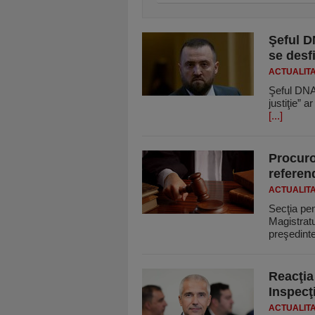
Şeful D
se desf
ACTUALIT
Şeful DNA
justiţie” 
[...]
Procuro
referen
ACTUALIT
Secţia pen
Magistratu
preşedint
Reacţia
Inspecţ
ACTUALIT