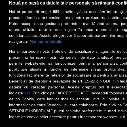
Nouă ne pasă ca datele tale personale să rămână confi
Noi și partenerii noștri
589
stocăm și/sau accesăm informații pe
precum identificatorii cookie unici pentru prelucrarea datelor c
Puteți accepta sau gestiona preferințele dvs. făcând clic mai jos,
PRIMA PAGINĂ
ACTUALITATE
CO
opune utilizării unui interes legitim în orice moment pe pag
confidențialitate. Aceste alegeri vor fi raportate partenerilor noștr
navigarea.
Mai multe detalii
Social
Link-
Noi si partenerii nostri (retelele de socializare si agentiile de p
Z
iarul 
Urmareste-ne pe Facebook
precum si furnizorii nostri de servicii de date analitice) prel
Despre
permite website-ului sa functioneze, pentru a personaliza conti
Contac
publicitare afisate in functie de interesele si/sau profilul dvs
Contac
functionalitati aferente retelelor de socializare si pentru a analiza
Beneficiati de drepturile prevazute de art. 15-22 din GDPR in leg
Contact
datelor cu caracter personal. Aceste drepturi pot fi exercita
Abonam
indicata
. Prin click pe “ACCEPT TOATE”, acceptati folosirea t
aici
Redact
de tip Cookie, care implica inclusiv acceptul dvs. cu privire l
informatiilor de catre Vendor-ii cu care colaboram. Prin click 
Setări cookies
SETARILE INDIVIDUAL” puteti schimba preferintele in mod individ
Preluarea fără cost a materialelor de presă (text, foto si/sau vid
ul/hyperlink-ul nu sunt luate în considerare în nume
legate de cookie strict necesare pentru functionarea website-ului.