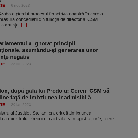
ATE
6 nov 2023
zabo a pierdut procesul împotriva noastră în care a
măsura concedierii din funcţia de director al CSM
, a anunţat
[...]
rlamentul a ignorat principii
uţionale, asumându-şi generarea unor
nţe negativ
ATE
28 iun 2023
 Ion, după gafa lui Predoiu: Cerem CSM să
dine faţă de imixtiunea inadmisibilă
ATE
20 ian 2023
stru al Justiţiei, Stelian Ion, critică „imixtiunea
lă a ministrului Predoiu în activitatea magistraţilor” şi cere