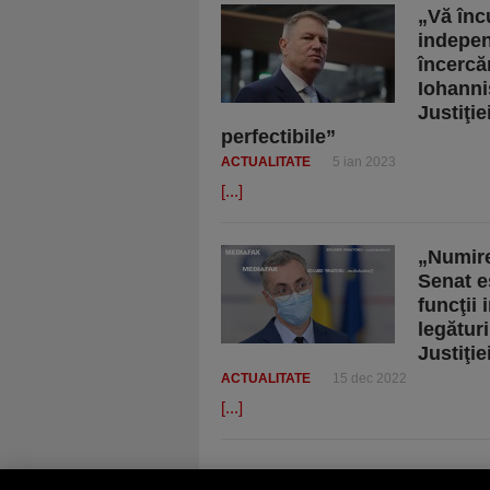
„Vă înc
indepen
încercăr
Iohanni
Justiţie
perfectibile”
ACTUALITATE
5 ian 2023
[...]
„Numire
Senat e
funcţii
legături
Justiţie
ACTUALITATE
15 dec 2022
[...]