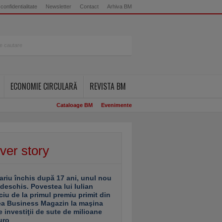
 confidentialitate
Newsletter
Contact
Arhiva BM
ECONOMIE CIRCULARĂ
REVISTA BM
Cataloage BM
Evenimente
ver story
ariu închis după 17 ani, unul nou
 deschis. Povestea lui Iulian
ciu de la primul premiu primit din
ea Business Magazin la maşina
e investiţii de sute de milioane
uro