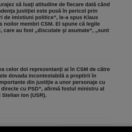
urajez să luaţi atitudine de fiecare dată când
denţa justiţiei este pusă în pericol prin
i de imixtiuni politice”, le-a spus Klaus
s noilor membri CSM. El spune că legile
i, care au fost „discutate şi asumate”, „sunt
a celor doi reprezentanţi ai
în CSM de către
ste dovada incontestabilă a proptirii în
 importante din justiţie a unor personaje cu
 directe cu PSD”, afirmă fostul ministru al
i Stelian Ion (USR).
PAGINA URMĂTOARE »