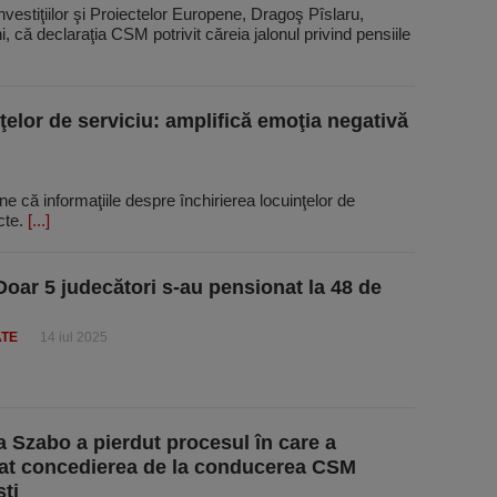
Investiţiilor şi Proiectelor Europene, Dragoş Pîslaru,
ni, că declaraţia CSM potrivit căreia jalonul privind pensiile
elor de serviciu: amplifică emoţia negativă
ne că informaţiile despre închirierea locuinţelor de
cte.
[...]
oar 5 judecători s-au pensionat la 48 de
ATE
14 iul 2025
a Szabo a pierdut procesul în care a
at concedierea de la conducerea CSM
ti