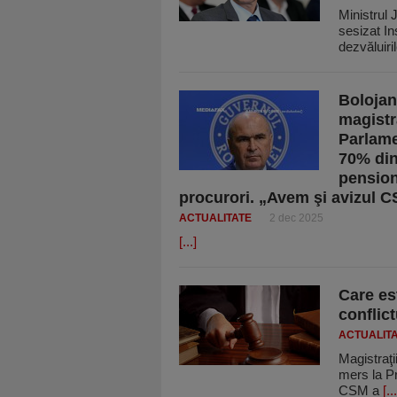
Ministrul 
sesizat In
dezvăluiri
Bolojan
magistr
Parlame
70% din
pension
procurori. „Avem şi avizul C
ACTUALITATE
2 dec 2025
[...]
Care es
conflict
ACTUALIT
Magistraţi
mers la Pr
CSM a
[...