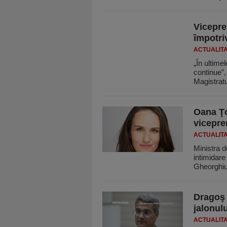
Vicepre
împotri
ACTUALIT
„În ultimel
continue”,
Magistratu
Oana Ţo
vicepre
ACTUALIT
Ministra 
intimidare
Gheorghiu
Dragoş 
jalonulu
ACTUALIT