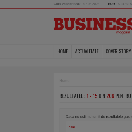
Curs valutar BNR
- 07.08.2026
EUR
- 5.2473 
HOME
ACTUALITATE
COVER STORY
Home
REZULTATELE
1 - 15
DIN
206
PENTRU 
Daca nu esti multumit de rezultatele gasi