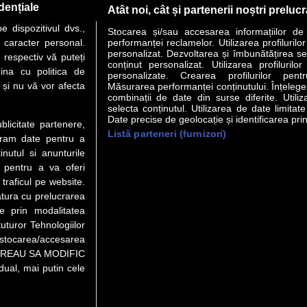
dențiale
Atât noi, cât și partenerii noștri preluc
 dispozitivul dvs.,
Stocarea și/sau accesarea informațiilor de
u caracter personal.
performanței reclamelor. Utilizarea profilurilo
personalizat. Dezvoltarea și îmbunătățirea serv
 respectiv vă puteți
conținut personalizat. Utilizarea profilurilor
VER STORY
LIDERI
ANALIZE
HI-TECH
MEET THE CEO
ina cu politica de
personalizate. Crearea profilurilor pentr
i și nu vă vor afecta
Măsurarea performanței conținutului. Înțelegere
combinații de date din surse diferite. Utiliz
uri utile
Servicii
selecta conținutul. Utilizarea de date limitat
Date precise de geolocație și identificarea prin
ublicitate partenere,
Listă parteneri (furnizori)
Financiar
Politica de confidentialitate
Newsletter
ucram date pentru a
 Noi
Termeni si conditii
RSS
nutul si anunturile
t Redactie
About cookies
., pentru a va oferi
t Marketing
 traficul pe website.
atura cu prelucrarea
 Vanzari
te prin modalitatea
ente print
uturor Tehnologiilor
orii BM
a stocarea/accesarea
pe “VREAU SA MODIFIC
ual, mai putin cele
eo), purtătoare de drepturi de proprietate intelectuală, este aprobată d
rotarea semnelor. Preluarea de informaţii poate fi făcută numai în acord