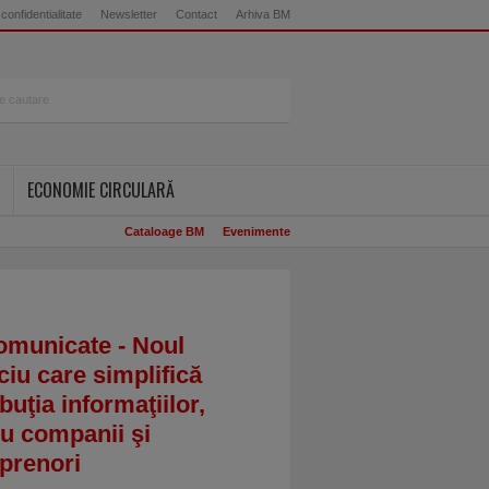
 confidentialitate
Newsletter
Contact
Arhiva BM
ECONOMIE CIRCULARĂ
Cataloage BM
Evenimente
omunicate - Noul
ciu care simplifică
ibuţia informaţiilor,
u companii şi
prenori