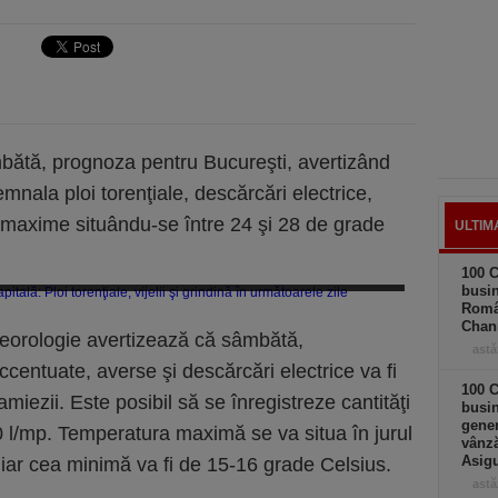
mbătă, prognoza pentru Bucureşti, avertizând
mnala ploi torenţiale, descărcări electrice,
ile maxime situându-se între 24 şi 28 de grade
ULTIM
100 C
oză specială pentru Capitală: Ploi torenţiale şi vijelii până marţi dimineaţa
busin
Româ
Chan
teorologie avertizează că sâmbătă,
astă
ccentuate, averse şi descărcări electrice va fi
100 C
miezii. Este posibil să se înregistreze cantităţi
busin
gener
10 l/mp. Temperatura maximă se va situa în jurul
vânză
Asigu
 iar cea minimă va fi de 15-16 grade Celsius.
astă