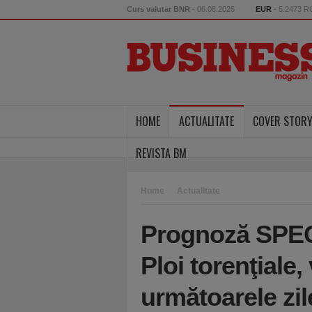
Curs valutar BNR
- 06.08.2026
EUR
- 5.2473 
HOME
ACTUALITATE
COVER STOR
REVISTA BM
Home
Actualitate
Prognoză SPEC
Ploi torenţiale, 
următoarele zil