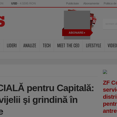
RON
USD
- 4.5595 RON
Publicitate
Abonamente
Politica de
ABONARE
Y
LIDERI
ANALIZE
TECH
MEET THE CEO
LIFESTYLE
VIDEO
ZF C
IALĂ pentru Capitală:
servi
distr
vijelii şi grindină în
pentr
e
antre