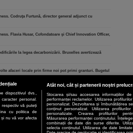
ness. Codruţa Furtună, director general adjunct cu
ess. Flavia Husar, Cofondatoare şi Chief Innovation Officer,
icările la legea decarbonizării. Bruxelles avertizează
lte afaceri locale prin firme noi pot primi granturi. Bugetul
dențiale
Atât noi, cât și partenerii noștri preluc
 dispozitivul dvs.,
Stocarea și/sau accesarea informațiilor de
u caracter personal.
performanței reclamelor. Utilizarea profilurilo
personalizat. Dezvoltarea și îmbunătățirea serv
 respectiv vă puteți
conținut personalizat. Utilizarea profilurilor
VER STORY
LIDERI
ANALIZE
HI-TECH
MEET THE CEO
ina cu politica de
personalizate. Crearea profilurilor pentr
i și nu vă vor afecta
Măsurarea performanței conținutului. Înțelegere
combinații de date din surse diferite. Utiliz
uri utile
Servicii
selecta conținutul. Utilizarea de date limitat
Date precise de geolocație și identificarea prin