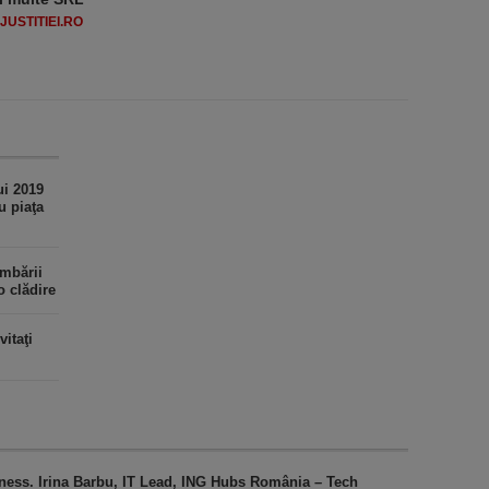
USTITIEI.RO
ui 2019
u piaţa
imbării
o clădire
vitaţi
iness. Irina Barbu, IT Lead, ING Hubs România – Tech