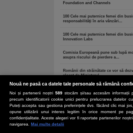
Foundation and Channels
100 Cele mai puternice femei din busi
responsabilităţi în aria vânzări...
100 Cele mai puternice femei din busin
Innovation Labs
Comisia Europeană pune sub lupă modif
asupra riscului de pierdere a...
Românii din străinătate ce vor să dezvo
alocat de Ministerul...
Nouă ne pasă ca datele tale personale să rămână confi
Noi și partenerii noștri
589
stocăm și/sau accesăm informații pe
precum identificatorii cookie unici pentru prelucrarea datelor c
Puteți accepta sau gestiona preferințele dvs. făcând clic mai jos,
PRIMA PAGINĂ
ACTUALITATE
CO
opune utilizării unui interes legitim în orice moment pe pag
confidențialitate. Aceste alegeri vor fi raportate partenerilor noștr
navigarea.
Mai multe detalii
Social
Link-