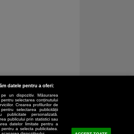
răm datele pentru a oferi:
 pe un dispozitiv. Măsurarea
r pentru selectarea conținutului
iciilor. Crearea profilurilor de
 pentru selectarea publicității
LIFESTYLE
SPECIAL
OPINII
u publicitate personalizată.
a publicului prin statistici sau
area datelor limitate pentru a
Revista Business Magazin
e pentru a selecta publicitatea.
 scanarea dispozitivului.