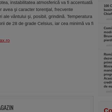
ea, instabilitatea atmosferică va fi accentuată
100 C
 avea şi caracter torenţial, frecvente
busin
Chief
ri ale vântului şi, posibil, grindină. Temperatura
astă
orii de 28 de grade Celsius, iar cea minimă va fi
Comi
modif
Bruxe
ax.ro
pierd
astă
Român
dezvo
primi
Minis
manda
progr
Acasă
credi
de eu
astă
AGAZIN
Co