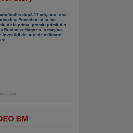
ariu închis după 17 ani, unul nou
 deschis. Povestea lui Iulian
ciu de la primul premiu primit din
ea Business Magazin la maşina
e investiţii de sute de milioane
uro
ontinuarea
DEO BM