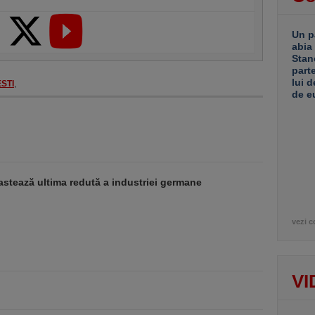
Un p
abia
Stan
part
lui d
STI
,
de e
stează ultima redută a industriei germane
vezi c
VI