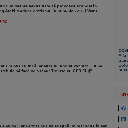
un film despre sexualitate să provoace scandal în
g Araki readuce erotismul în prim-plan cu „I Want
S.RO
COVE
Alfa
tran
Boto
at Craiova cu frică. Analiza lui Andrei Vochin: „Filipe
burs
trebuia să facă ce a făcut Tromso cu CFR Cluj”
UR
 elev de 9 ani a fost pus să susţină un test scris în aer