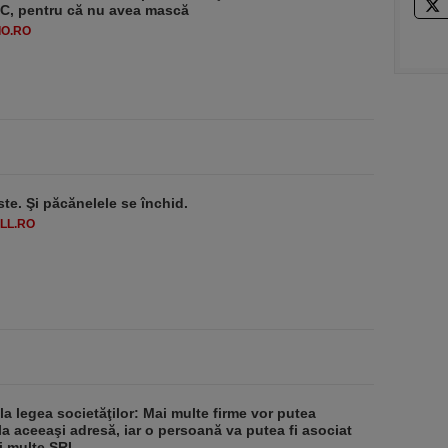
-1°C, pentru că nu avea mască
O.RO
ste. Şi păcănelele se închid.
LL.RO
 la legea societăţilor: Mai multe firme vor putea
la aceeaşi adresă, iar o persoană va putea fi asociat
i multe SRL