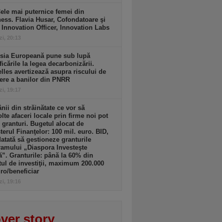
ele mai puternice femei din
ess. Flavia Husar, Cofondatoare şi
 Innovation Officer, Innovation Labs
zi, 20:13
sia Europeană pune sub lupă
icările la legea decarbonizării.
lles avertizează asupra riscului de
ere a banilor din PNRR
zi, 19:17
ii din străinătate ce vor să
lte afaceri locale prin firme noi pot
 granturi. Bugetul alocat de
terul Finanţelor: 100 mil. euro. BID,
tată să gestioneze granturile
amului „Diaspora Investeşte
”. Granturile: până la 60% din
tul de investiţii, maximum 200.000
ro/beneficiar
zi, 19:16
ver story