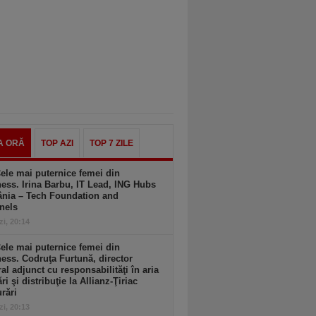
A ORĂ
TOP AZI
TOP 7 ZILE
ele mai puternice femei din
ess. Irina Barbu, IT Lead, ING Hubs
nia – Tech Foundation and
nels
zi, 20:14
ele mai puternice femei din
ess. Codruţa Furtună, director
al adjunct cu responsabilităţi în aria
ri şi distribuţie la Allianz-Ţiriac
rări
zi, 20:13