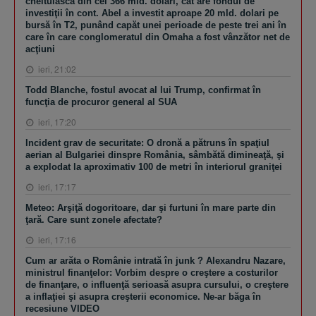
cheltuiască din cei 366 mld. dolari, cât are fondul de
investiţii în cont. Abel a investit aproape 20 mld. dolari pe
bursă în T2, punând capăt unei perioade de peste trei ani în
care în care conglomeratul din Omaha a fost vânzător net de
acţiuni
ieri, 21:02
Todd Blanche, fostul avocat al lui Trump, confirmat în
funcţia de procuror general al SUA
ieri, 17:20
Incident grav de securitate: O dronă a pătruns în spaţiul
aerian al Bulgariei dinspre România, sâmbătă dimineaţă, şi
a explodat la aproximativ 100 de metri în interiorul graniţei
ieri, 17:17
Meteo: Arşiţă dogoritoare, dar şi furtuni în mare parte din
ţară. Care sunt zonele afectate?
ieri, 17:16
Cum ar arăta o Românie intrată în junk ? Alexandru Nazare,
ministrul finanţelor: Vorbim despre o creştere a costurilor
de finanţare, o influenţă serioasă asupra cursului, o creştere
a inflaţiei şi asupra creşterii economice. Ne-ar băga în
recesiune VIDEO