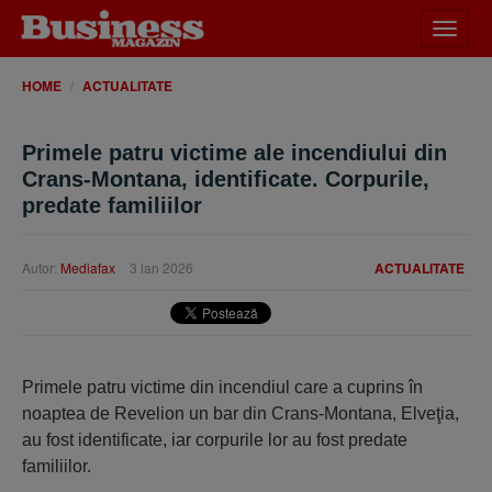
Desch
meniu
HOME
ACTUALITATE
Primele patru victime ale incendiului din
Crans-Montana, identificate. Corpurile,
predate familiilor
Autor:
Mediafax
3 ian 2026
ACTUALITATE
Primele patru victime din incendiul care a cuprins în
noaptea de Revelion un bar din Crans-Montana, Elveţia,
au fost identificate, iar corpurile lor au fost predate
familiilor.