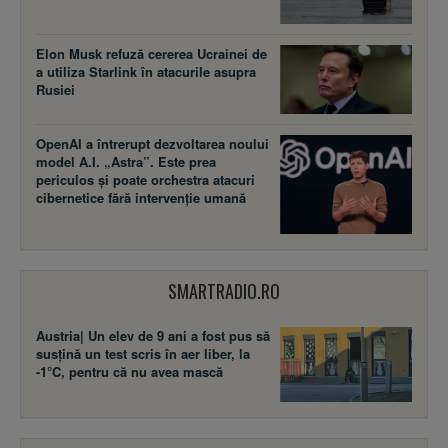
Elon Musk refuză cererea Ucrainei de
a utiliza Starlink în atacurile asupra
Rusiei
OpenAI a întrerupt dezvoltarea noului
model A.I. „Astra”. Este prea
periculos și poate orchestra atacuri
cibernetice fără intervenție umană
SMARTRADIO.RO
Austria| Un elev de 9 ani a fost pus să
susţină un test scris în aer liber, la
-1°C, pentru că nu avea mască