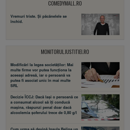
COMEDYMALL.RO
Vremuri triste. Şi păcănelele se
închid.
MONITORULJUSTITIEI.RO
Modificări la legea societăţilor: Mai
multe firme vor putea funcţiona la
aceeaşi adresă, iar o persoană va
putea fi asociat unic în mai multe
SRL
Decizie ÎCCJ: Dacă laşi o persoană ce
a consumat alcool să îţi conducă
maşina, răspunzi penal doar dacă
alcoolemia şoferului trece de 0,80 g/l
Cum urma să devină Insula Belina un