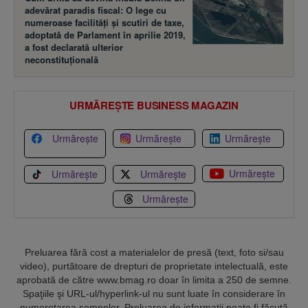
adevărat paradis fiscal: O lege cu
numeroase facilităţi şi scutiri de taxe,
adoptată de Parlament în aprilie 2019,
a fost declarată ulterior
neconstituţională
URMĂREȘTE BUSINESS MAGAZIN
Urmărește
Urmărește
Urmărește
Urmărește
Urmărește
Urmărește
Urmărește
Preluarea fără cost a materialelor de presă (text, foto si/sau
video), purtătoare de drepturi de proprietate intelectuală, este
aprobată de către www.bmag.ro doar în limita a 250 de semne.
Spaţiile şi URL-ul/hyperlink-ul nu sunt luate în considerare în
numerotarea semnelor. Preluarea de informaţii poate fi făcută