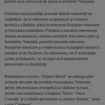
potrivit unui comunicat de presă al primăriei Timişoara.
Proiectul municipalităţii prevede diferite intervenţii de
reabilitare, de la refacerea acoperişului şi izolarea
termică a clădirilor, până la refacerea finisajelor interioare
şi înlocuirea instalaţiilor. Primăria a prevăzut interveneţii
asupra acoperişului, izolarea pereţilor, înlocuirea uşilor şi
ferestrelor. Totodată, proiectul prevede refacerea
finisajelor interioare şi modernizarea instalaţiilor electrice,
sanitare şi de încălzire. De asemenea, vor fi amenajate
curtea şi trotuarele, iar accesul va fi adaptat pentru
persoanele cu dizabilităţi.
Reabilitarea Liceului ’’Grigore Moisil’’ se adaugă altor
proiecte derulate de primăria municipiului Timişoara
pentru eficientizarea energetică a clădirilor şcolare,
printre care reabilitarea Colegiului Tehnic ’’Henri
Coandă’’ şi a clădirii gimnaziale a Liceului Teoretic ’’Jean
Louis Calderon’’.