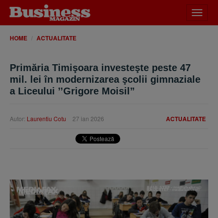
Desch
meniu
HOME
ACTUALITATE
Primăria Timişoara investeşte peste 47
mil. lei în modernizarea şcolii gimnaziale
a Liceului ’’Grigore Moisil”
Autor:
Laurentiu Cotu
27 ian 2026
ACTUALITATE