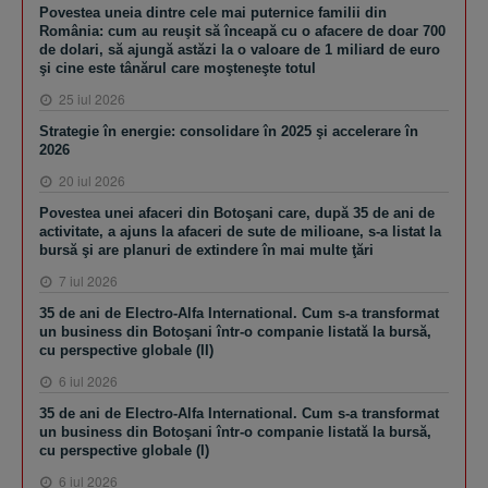
Povestea uneia dintre cele mai puternice familii din
România: cum au reuşit să înceapă cu o afacere de doar 700
de dolari, să ajungă astăzi la o valoare de 1 miliard de euro
şi cine este tânărul care moşteneşte totul
25 iul 2026
Strategie în energie: consolidare în 2025 şi accelerare în
2026
20 iul 2026
Povestea unei afaceri din Botoşani care, după 35 de ani de
activitate, a ajuns la afaceri de sute de milioane, s-a listat la
bursă şi are planuri de extindere în mai multe ţări
7 iul 2026
35 de ani de Electro-Alfa International. Cum s-a transformat
un business din Botoşani într-o companie listată la bursă,
cu perspective globale (II)
6 iul 2026
35 de ani de Electro-Alfa International. Cum s-a transformat
un business din Botoşani într-o companie listată la bursă,
cu perspective globale (I)
6 iul 2026