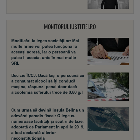
MONITORULJUSTITIEI.RO
Modificări la legea societăţilor: Mai
multe firme vor putea funcţiona la
aceeaşi adresă, iar o persoană va
putea fi asociat unic în mai multe
SRL
Decizie ÎCCJ: Dacă laşi o persoană ce
a consumat alcool să îţi conducă
maşina, răspunzi penal doar dacă
alcoolemia şoferului trece de 0,80 g/l
Cum urma să devină Insula Belina un
adevărat paradis fiscal: O lege cu
numeroase facilităţi şi scutiri de taxe,
adoptată de Parlament în aprilie 2019,
a fost declarată ulterior
neconstituţională