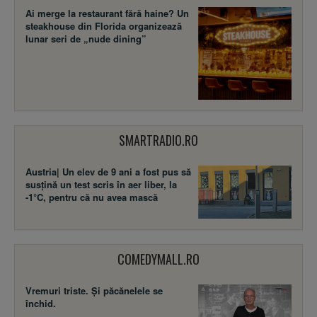
Ai merge la restaurant fără haine? Un
steakhouse din Florida organizează
lunar seri de „nude dining”
SMARTRADIO.RO
Austria| Un elev de 9 ani a fost pus să
susţină un test scris în aer liber, la
-1°C, pentru că nu avea mască
COMEDYMALL.RO
Vremuri triste. Şi păcănelele se
închid.