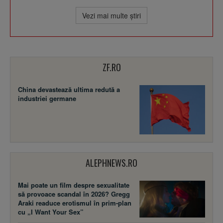
Vezi mai multe ştiri
ZF.RO
China devastează ultima redută a
industriei germane
ALEPHNEWS.RO
Mai poate un film despre sexualitate
să provoace scandal în 2026? Gregg
Araki readuce erotismul în prim-plan
cu „I Want Your Sex”