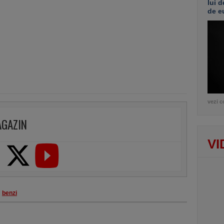
lui d
de e
vezi c
AGAZIN
VI
benzi