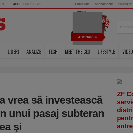
RON
USD
- 4.5595 RON
Publicitate
Abonamente
Politica de
ABONARE
Y
LIDERI
ANALIZE
TECH
MEET THE CEO
LIFESTYLE
VIDEO
ZF C
a vrea să investească
servi
distr
-un unui pasaj subteran
pentr
ea şi
antre