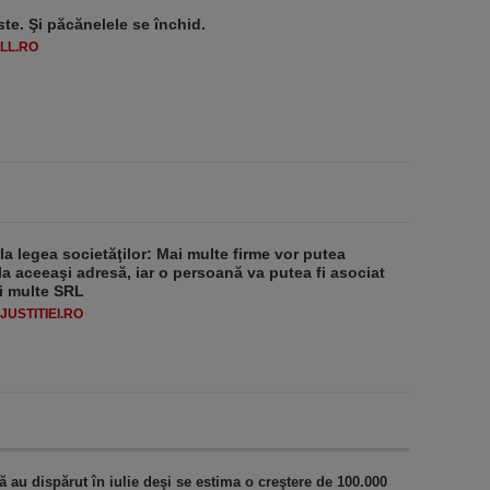
ste. Şi păcănelele se închid.
LL.RO
 la legea societăţilor: Mai multe firme vor putea
la aceeaşi adresă, iar o persoană va putea fi asociat
i multe SRL
USTITIEI.RO
au dispărut în iulie deşi se estima o creştere de 100.000