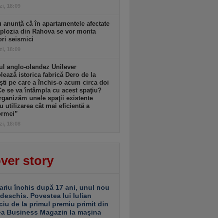
zi, 18:09
 anunţă că în apartamentele afectate
plozia din Rahova se vor monta
ri seismici
zi, 18:09
l anglo-olandez Unilever
ează istorica fabrică Dero de la
şti pe care a închis-o acum circa doi
Ce se va întâmpla cu acest spaţiu?
ganizăm unele spaţii existente
u utilizarea cât mai eficientă a
ormei”
zi, 18:08
ver story
ariu închis după 17 ani, unul nou
 deschis. Povestea lui Iulian
ciu de la primul premiu primit din
ea Business Magazin la maşina