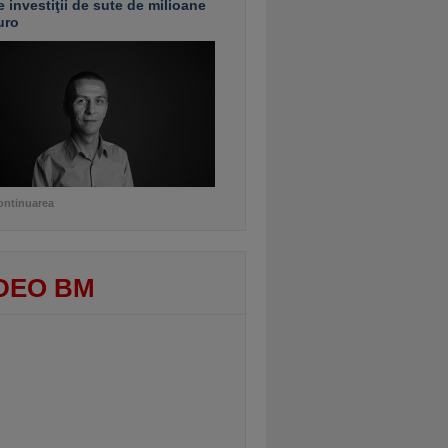
e investiţii de sute de milioane
uro
ontinuarea
DEO BM