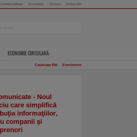
 confidentialitate
Newsletter
Contact
Arhiva BM
ECONOMIE CIRCULARĂ
Cataloage BM
Evenimente
omunicate - Noul
ciu care simplifică
ibuţia informaţiilor,
u companii şi
prenori