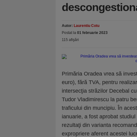
descongestiona
Autor:
Laurentiu Cotu
Postat la
01 februarie 2023
115 afişări
Primăria Oradea vrea să investe
euro), fără TVA, pentru realiza
intersecţia străzilor Decebal c
Tudor Vladimirescu la patru benz
traficului din muncipiu. În acest
ianuarie, a fost aprobat studiul
rezultaţi din varianta recomand
expropriere aferent acestei lucră