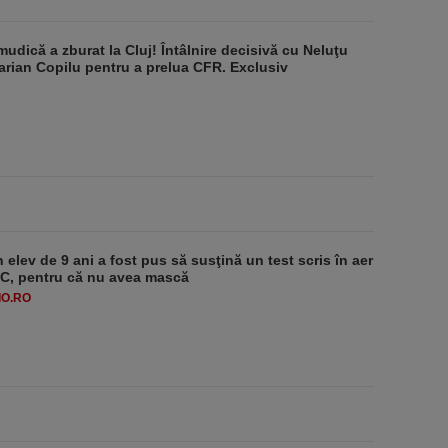
udică a zburat la Cluj! Întâlnire decisivă cu Neluţu
arian Copilu pentru a prelua CFR. Exclusiv
 elev de 9 ani a fost pus să susţină un test scris în aer
-1°C, pentru că nu avea mască
O.RO