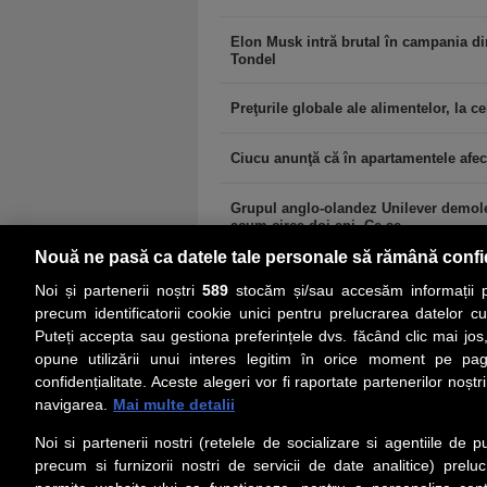
Elon Musk intră brutal în campania di
Tondel
Preţurile globale ale alimentelor, la cel
Ciucu anunţă că în apartamentele afec
Grupul anglo-olandez Unilever demoleaz
acum circa doi ani. Ce se...
Nouă ne pasă ca datele tale personale să rămână confi
Noi și partenerii noștri
589
stocăm și/sau accesăm informații pe
precum identificatorii cookie unici pentru prelucrarea datelor c
Puteți accepta sau gestiona preferințele dvs. făcând clic mai jos,
PRIMA PAGINĂ
ACTUALITATE
CO
opune utilizării unui interes legitim în orice moment pe pag
confidențialitate. Aceste alegeri vor fi raportate partenerilor noștr
navigarea.
Mai multe detalii
Social
Link-
Noi si partenerii nostri (retelele de socializare si agentiile de p
Z
iarul
Urmareste-ne pe Facebook
precum si furnizorii nostri de servicii de date analitice) prel
Despre