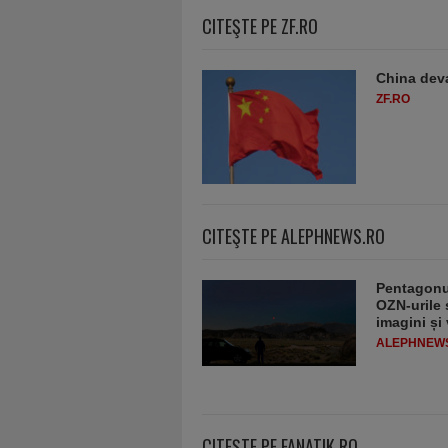
CITEŞTE PE ZF.RO
China deva
ZF.RO
CITEŞTE PE ALEPHNEWS.RO
Pentagonul
OZN-urile ș
imagini și
ALEPHNEW
CITEŞTE PE FANATIK.RO