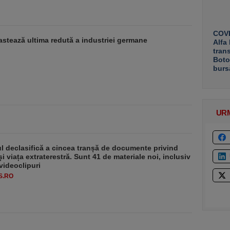
COVE
stează ultima redută a industriei germane
Alfa
tran
Boto
burs
UR
 declasifică a cincea tranșă de documente privind
i viața extraterestră. Sunt 41 de materiale noi, inclusiv
 videoclipuri
S.RO