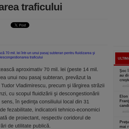
rea traficului
ULTIM
ască aproximativ 70 mil. lei (peste 14 mil.
Şoc î
au di
rea unui nou pasaj subteran, prevăzut la
creşt
u Tudor Vladimirescu, precum şi lărgirea străzii
astă
i, cu scopul fluidizării şi descongestionării
Elon 
 sens, în şedinţa consiliului local din 31
Franţ
candi
 de fezabilitate, indicatorii tehnico-economici
astă
ată de proiectant, respectiv coridorul de
Preţu
ri de utilitate publică.
mai r