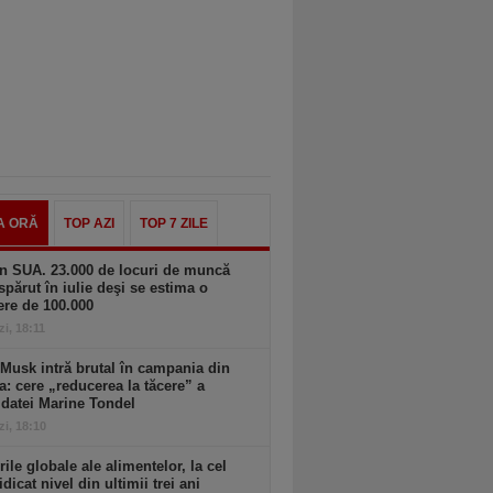
A ORĂ
TOP AZI
TOP 7 ZILE
n SUA. 23.000 de locuri de muncă
spărut în iulie deşi se estima o
ere de 100.000
zi, 18:11
Musk intră brutal în campania din
a: cere „reducerea la tăcere” a
datei Marine Tondel
zi, 18:10
rile globale ale alimentelor, la cel
idicat nivel din ultimii trei ani