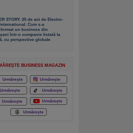
R STORY. 35 de ani de Electro-
 International. Cum s-a
sformat un business din
şani într-o companie listată la
ă, cu perspective globale
MĂREȘTE BUSINESS MAGAZIN
Urmărește
Urmărește
Urmărește
Urmărește
Urmărește
Urmărește
Urmărește