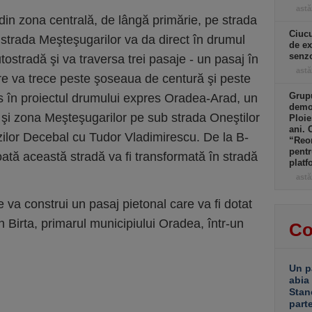
astă
 din zona centrală, de lângă primărie, pe strada
Ciucu
strada Meşteşugarilor va da direct în drumul
de ex
senzo
tostradă şi va traversa trei pasaje - un pasaj în
astă
are va trece peste şoseaua de centură şi peste
Grupu
ns în proiectul drumului expres Oradea-Arad, un
demol
 şi zona Meşteşugarilor pe sub strada Oneştilor
Ploie
ani. 
răzilor Decebal cu Tudor Vladimirescu. De la B-
“Reor
pentr
ată această stradă va fi transformată în stradă
platf
astă
e va construi un pasaj pietonal care va fi dotat
orin Birta, primarul municipiului Oradea, într-un
Co
Un p
abia
Stan
part