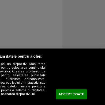
răm datele pentru a oferi:
 pe un dispozitiv. Măsurarea
r pentru selectarea conținutului
iciilor. Crearea profilurilor de
 pentru selectarea publicității
LIFESTYLE
SPECIAL
OPINII
u publicitate personalizată.
a publicului prin statistici sau
area datelor limitate pentru a
Revista Business Magazin
e pentru a selecta publicitatea.
 scanarea dispozitivului.
ACCEPT TOATE
Abonează-te şi primeşte revista acasă
saptămânal