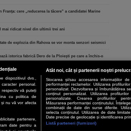
n Franţa: cere „reducerea la tăcere” a candidatei Marine
 mai ridicat nivel din ultimii trei ani
tate de explozia din Rahova se vor monta senzori seismici
ă istorica fabrică Dero de la Ploieşti pe care a închis-o
dențiale
Atât noi, cât și partenerii noștri preluc
 dispozitivul dvs.,
Stocarea și/sau accesarea informațiilor de
u caracter personal.
performanței reclamelor. Utilizarea profilurilo
personalizat. Dezvoltarea și îmbunătățirea serv
 respectiv vă puteți
conținut personalizat. Utilizarea profilurilor
VER STORY
LIDERI
ANALIZE
HI-TECH
MEET THE CEO
ina cu politica de
personalizate. Crearea profilurilor pentr
i și nu vă vor afecta
Măsurarea performanței conținutului. Înțelegere
combinații de date din surse diferite. Utiliz
uri utile
Servicii
selecta conținutul. Utilizarea de date limitat
Date precise de geolocație și identificarea prin
ublicitate partenere,
Listă parteneri (furnizori)
 Financiar
Politica de confidentialitate
Newsletter
ucram date pentru a
 Noi
Termeni si conditii
RSS