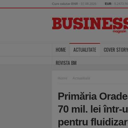
Curs valutar BNR
- 07.08.2026
EUR
- 5.2473 
HOME
ACTUALITATE
COVER STOR
REVISTA BM
Home
Actualitate
Primăria Orade
70 mil. lei într
pentru fluidizar