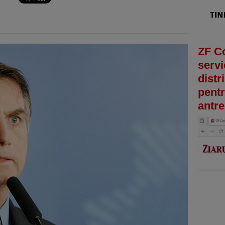
ZF C
servi
distr
pentr
antre