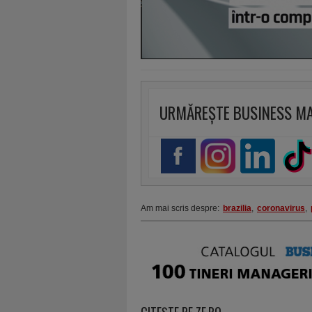
URMĂREȘTE BUSINESS M
Am mai scris despre:
brazilia
,
coronavirus
,
CITEŞTE PE ZF.RO