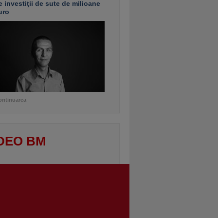
e investiţii de sute de milioane
uro
ontinuarea
DEO BM