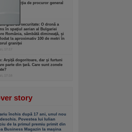
rmat în funcţia de procuror general
UA
zi, 17:20
ent grav de securitate: O dronă a
ns în spaţiul aerian al Bulgariei
re România, sâmbătă dimineaţă, şi
lodat la aproximativ 100 de metri în
iorul graniţei
zi, 17:17
: Arşiţă dogoritoare, dar şi furtuni
re parte din ţară. Care sunt zonele
ate?
zi, 17:16
ver story
ariu închis după 17 ani, unul nou
 deschis. Povestea lui Iulian
ciu de la primul premiu primit din
ea Business Magazin la maşina