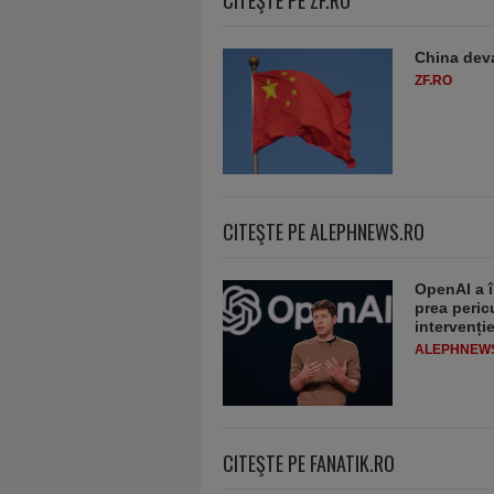
China deva
ZF.RO
CITEŞTE PE ALEPHNEWS.RO
OpenAI a î
prea peric
intervenț
ALEPHNEW
CITEŞTE PE FANATIK.RO