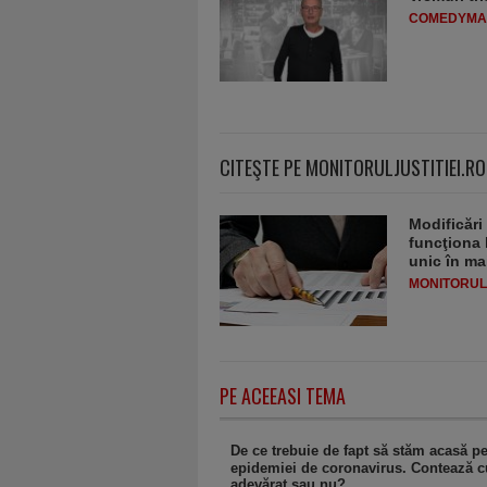
COMEDYMA
CITEŞTE PE MONITORULJUSTITIEI.RO
Modificări
funcţiona 
unic în ma
MONITORULJ
PE ACEEASI TEMA
De ce trebuie de fapt să stăm acasă p
epidemiei de coronavirus. Contează c
adevărat sau nu?