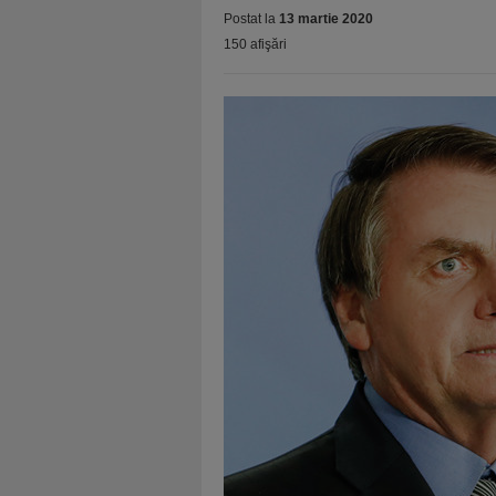
Postat la
13 martie 2020
150 afişări