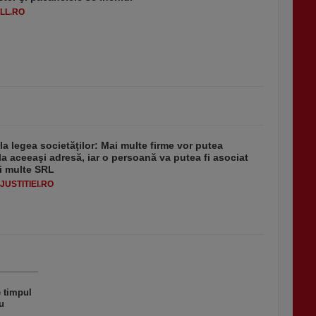
LL.RO
 la legea societăţilor: Mai multe firme vor putea
la aceeaşi adresă, iar o persoană va putea fi asociat
i multe SRL
USTITIEI.RO
e timpul
u