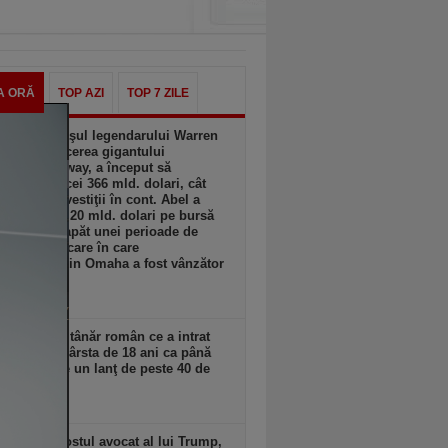
A ORĂ
TOP AZI
TOP 7 ZILE
 Abel, urmaşul legendarului Warren
tt la conducerea gigantului
hire Hathaway, a început să
uiască din cei 366 mld. dolari, cât
ondul de investiţii în cont. Abel a
tit aproape 20 mld. dolari pe bursă
, punând capăt unei perioade de
 trei ani în care în care
omeratul din Omaha a fost vânzător
e acţiuni
zi, 21:02
 reuşit un tânăr român ce a intrat
aceri de la vârsta de 18 ani ca până
 să dezvolte un lanţ de peste 40 de
urante
zi, 18:25
Blanche, fostul avocat al lui Trump,