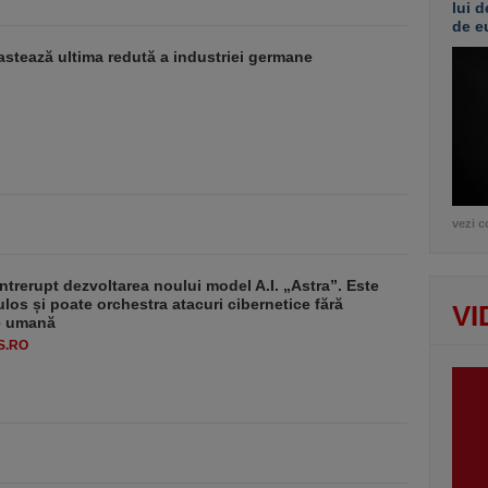
lui d
de e
stează ultima redută a industriei germane
vezi c
ntrerupt dezvoltarea noului model A.I. „Astra”. Este
ulos și poate orchestra atacuri cibernetice fără
VI
ie umană
S.RO