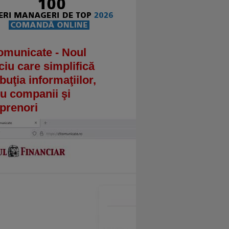
omunicate - Noul
ciu care simplifică
ibuţia informaţiilor,
u companii şi
prenori