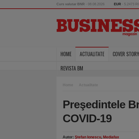
Curs valutar BNR
- 08.08.2026
EUR
- 5.2473 
HOME
ACTUALITATE
COVER STOR
REVISTA BM
Home
Actualitate
Preşedintele Bra
COVID-19
Autor:
Ştefan Ionescu
,
Mediafax