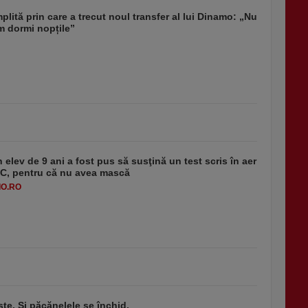
lită prin care a trecut noul transfer al lui Dinamo: „Nu
m dormi nopțile”
 elev de 9 ani a fost pus să susţină un test scris în aer
-1°C, pentru că nu avea mască
O.RO
ste. Şi păcănelele se închid.