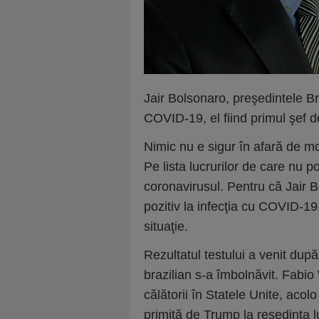
Jair Bolsonaro, preşedintele Braz
COVID-19, el fiind primul şef 
Nimic nu e sigur în afară de m
Pe lista lucrurilor de care nu p
coronavirusul. Pentru că Jair Bo
pozitiv la infecţia cu COVID-19
situaţie.
Rezultatul testului a venit după
brazilian s-a îmbolnăvit. Fabio
călătorii în Statele Unite, acol
primită de Trump la reşedinţa l