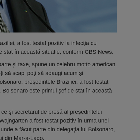
iliei, a fost testat pozitiv la infecţia cu
de stat în această situaţie, conform CBS News.
oarte şi taxe, spune un celebru motto american.
oţi să scapi poţi să adaugi acum şi
lsonaro, preşedintele Braziliei, a fost testat
. Bolsonaro este primul şef de stat în această
 ce şi secretarul de presă al preşedintelui
 Wajngarten a fost testat pozitiv în urma unei
o unde a făcut parte din delegaţia lui Bolsonaro,
ui din Mar-a-Lago.