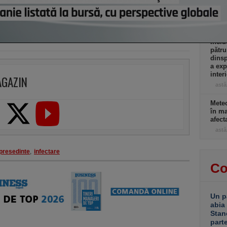
confi
al S
astă
Incid
pătru
dinsp
a exp
inter
AGAZIN
astă
Meteo
în ma
afect
astă
presedinte
,
infectare
Co
Un p
abia
Stan
part