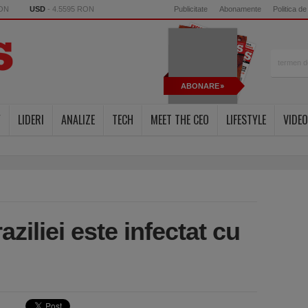
RON
USD
- 4.5595 RON
Publicitate
Abonamente
Politica de
ABONARE
Y
LIDERI
ANALIZE
TECH
MEET THE CEO
LIFESTYLE
VIDEO
ziliei este infectat cu