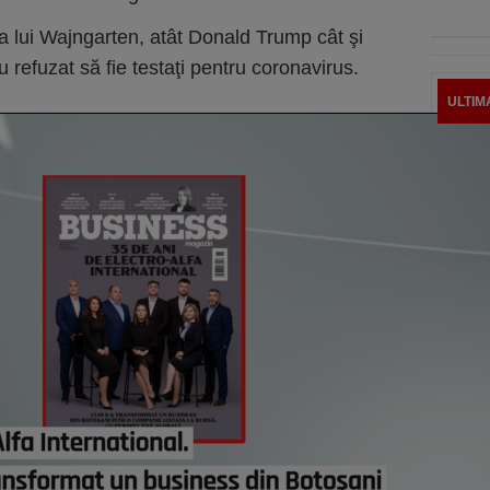
a lui Wajngarten, atât Donald Trump cât şi
refuzat să fie testaţi pentru coronavirus.
ULTIM
Greg
Buffe
Berks
chelt
are f
inves
în T2
peste
congl
net d
astă
Cum a
în af
la 32
resta
astă
Todd 