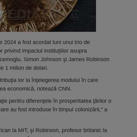
2024 a fost acordat luni unui trio de
r privind impactul instituţiilor asupra
on Acemoglu, Simon Johnson şi James Robinson
e 1 milion de dolari.
ribuţia lor la înţelegerea modului în care
tarea economică, notează CNN.
ţie pentru diferenţele în prosperitatea ţărilor o
 care au fost introduse în timpul colonizării," a
can la MIT, şi Robinson, profesor britanic la