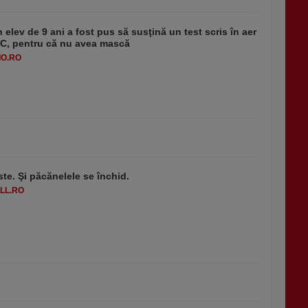
 elev de 9 ani a fost pus să susţină un test scris în aer
-1°C, pentru că nu avea mască
O.RO
ste. Şi păcănelele se închid.
LL.RO