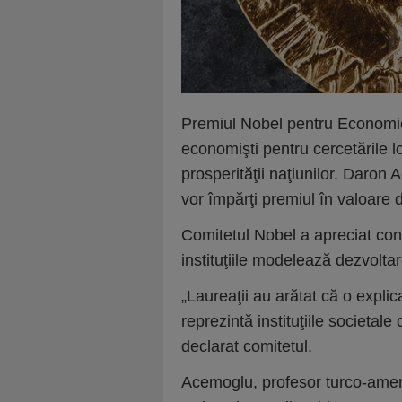
Premiul Nobel pentru Economie 
economişti pentru cercetările lo
prosperităţii naţiunilor. Dar
vor împărţi premiul în valoare d
Comitetul Nobel a apreciat cont
instituţiile modelează dezvol
„Laureaţii au arătat că o explica
reprezintă instituţiile societale
declarat comitetul.
Acemoglu, profesor turco-ameri