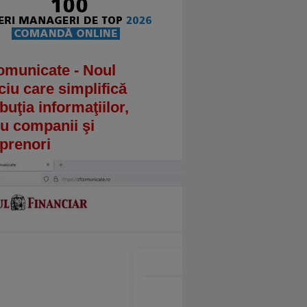
omunicate - Noul
ciu care simplifică
ibuţia informaţiilor,
u companii şi
prenori