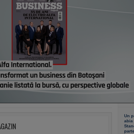
Comi
modif
Bruxe
pierd
astă
Român
dezvo
primi
Minis
manda
progr
Acasă
credi
de eu
astă
Co
Un p
abia
AGAZIN
Stan
part