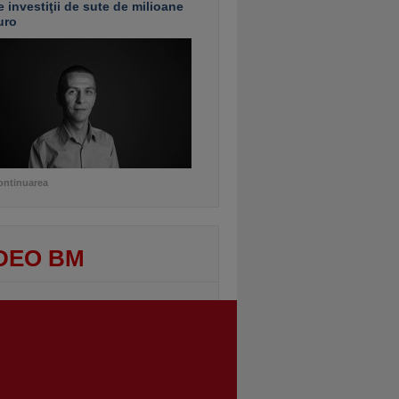
e investiţii de sute de milioane
uro
ontinuarea
DEO BM