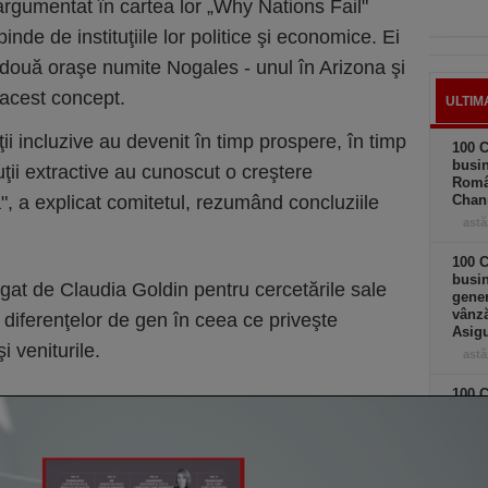
argumentat în cartea lor „Why Nations Fail"
inde de instituţiile lor politice şi economice. Ei
 două oraşe numite Nogales - unul în Arizona şi
a acest concept.
ULTIM
uţii incluzive au devenit în timp prospere, în timp
100 C
busin
uţii extractive au cunoscut o creştere
Româ
, a explicat comitetul, rezumând concluziile
Chan
astă
100 C
busin
tigat de Claudia Goldin pentru cercetările sale
gener
vânză
 diferenţelor de gen în ceea ce priveşte
Asigu
i veniturile.
astă
100 C
busin
Chief
astă