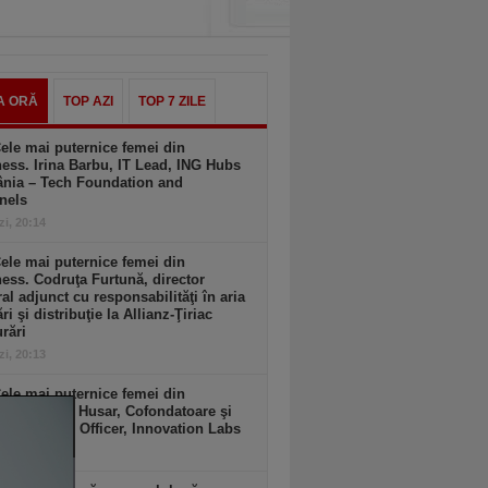
A ORĂ
TOP AZI
TOP 7 ZILE
ele mai puternice femei din
ess. Irina Barbu, IT Lead, ING Hubs
nia – Tech Foundation and
nels
zi, 20:14
ele mai puternice femei din
ess. Codruţa Furtună, director
al adjunct cu responsabilităţi în aria
ri şi distribuţie la Allianz-Ţiriac
rări
zi, 20:13
ele mai puternice femei din
ess. Flavia Husar, Cofondatoare şi
 Innovation Officer, Innovation Labs
zi, 20:13