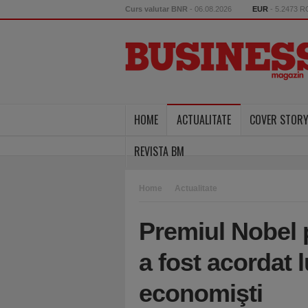
Curs valutar BNR
- 06.08.2026
EUR
- 5.2473 
HOME
ACTUALITATE
COVER STOR
REVISTA BM
Home
Actualitate
Premiul Nobel
a fost acordat l
economişti