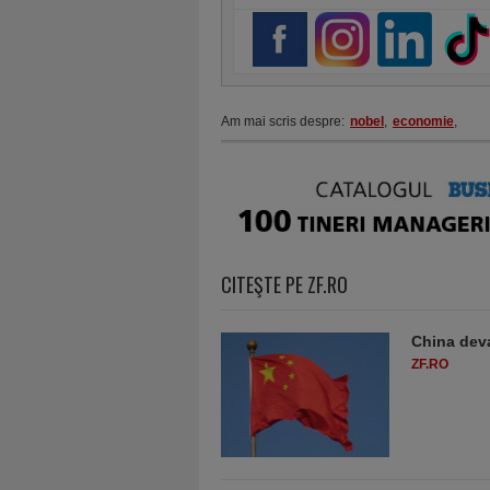
Am mai scris despre:
nobel
,
economie
,
CITEŞTE PE ZF.RO
China deva
ZF.RO