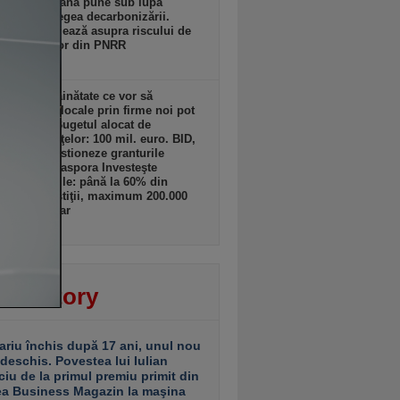
sia Europeană pune sub lupă
icările la legea decarbonizării.
lles avertizează asupra riscului de
ere a banilor din PNRR
zi, 19:17
ii din străinătate ce vor să
lte afaceri locale prin firme noi pot
 granturi. Bugetul alocat de
terul Finanţelor: 100 mil. euro. BID,
tată să gestioneze granturile
amului „Diaspora Investeşte
”. Granturile: până la 60% din
tul de investiţii, maximum 200.000
ro/beneficiar
zi, 19:16
ver story
ariu închis după 17 ani, unul nou
 deschis. Povestea lui Iulian
ciu de la primul premiu primit din
ea Business Magazin la maşina