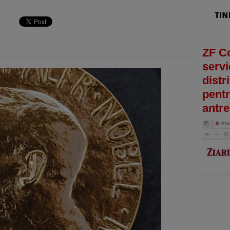
ZF C
servi
distr
pentr
antre