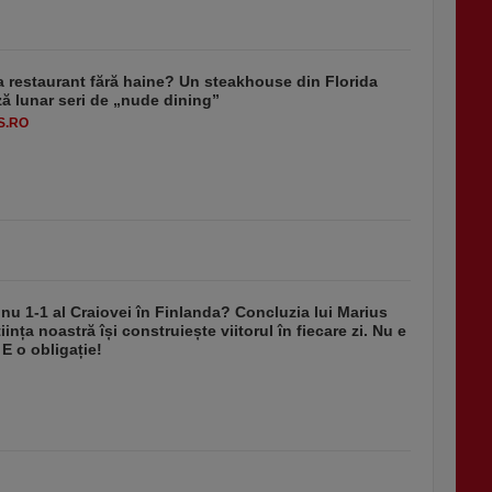
a restaurant fără haine? Un steakhouse din Florida
ă lunar seri de „nude dining”
S.RO
nu 1-1 al Craiovei în Finlanda? Concluzia lui Marius
iința noastră își construiește viitorul în fiecare zi. Nu e
 E o obligație!