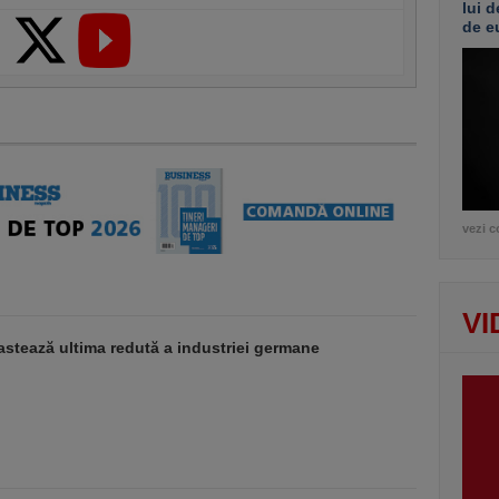
lui d
de e
vezi c
VI
stează ultima redută a industriei germane