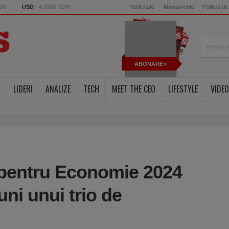
RON
USD
- 4.5595 RON
Publicitate
Abonamente
Politica de
ABONARE
Y
LIDERI
ANALIZE
TECH
MEET THE CEO
LIFESTYLE
VIDEO
 pentru Economie 2024
uni unui trio de