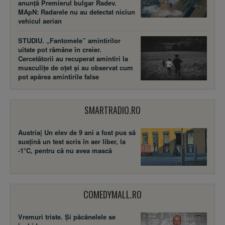
anunță Premierul bulgar Radev.
MApN: Radarele nu au detectat niciun
vehicul aerian
STUDIU. „Fantomele” amintirilor
uitate pot rămâne în creier.
Cercetătorii au recuperat amintiri la
musculițe de oțet și au observat cum
pot apărea amintirile false
SMARTRADIO.RO
Austria| Un elev de 9 ani a fost pus să
susţină un test scris în aer liber, la
-1°C, pentru că nu avea mască
COMEDYMALL.RO
Vremuri triste. Şi păcănelele se