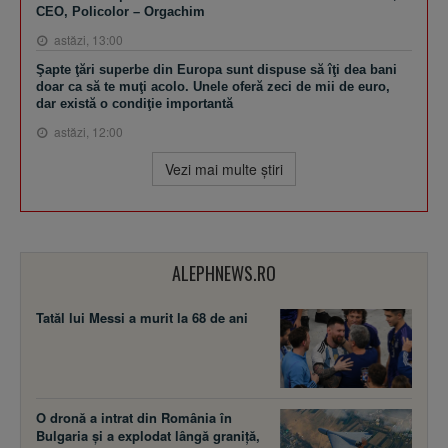
CEO, Policolor – Orgachim
astăzi, 13:00
Şapte ţări superbe din Europa sunt dispuse să îţi dea bani
doar ca să te muţi acolo. Unele oferă zeci de mii de euro,
dar există o condiţie importantă
astăzi, 12:00
Vezi mai multe ştiri
ALEPHNEWS.RO
Tatăl lui Messi a murit la 68 de ani
O dronă a intrat din România în
Bulgaria și a explodat lângă graniță,