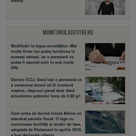
închid.
MONITORULJUSTITIEI.RO
Modificări la legea societăţilor: Mai
multe firme vor putea funcţiona la
aceeaşi adresă, iar o persoană va
putea fi asociat unic în mai multe
SRL
Decizie ÎCCJ: Dacă laşi o persoană ce
a consumat alcool să îţi conducă
maşina, răspunzi penal doar dacă
alcoolemia şoferului trece de 0,80 g/l
Cum urma să devină Insula Belina un
adevărat paradis fiscal: O lege cu
numeroase facilităţi şi scutiri de taxe,
adoptată de Parlament în aprilie 2019,
a fost declarată ulterior