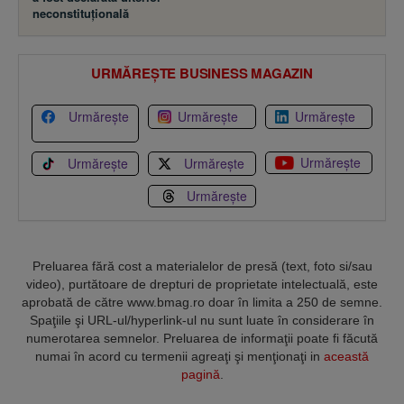
neconstituţională
URMĂREȘTE BUSINESS MAGAZIN
Urmărește
Urmărește
Urmărește
Urmărește
Urmărește
Urmărește
Urmărește
Preluarea fără cost a materialelor de presă (text, foto si/sau
video), purtătoare de drepturi de proprietate intelectuală, este
aprobată de către www.bmag.ro doar în limita a 250 de semne.
Spaţiile şi URL-ul/hyperlink-ul nu sunt luate în considerare în
numerotarea semnelor. Preluarea de informaţii poate fi făcută
numai în acord cu termenii agreaţi şi menţionaţi in
această
pagină
.