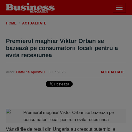
Desch
meniu
HOME
ACTUALITATE
Premierul maghiar Viktor Orban se
bazează pe consumatorii locali pentru a
evita recesiunea
Autor:
Catalina Apostoiu
8 iun 2025
ACTUALITATE
Vânzările de retail din Ungaria au crescut puternic la