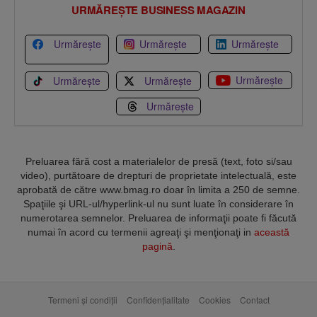
URMĂREȘTE BUSINESS MAGAZIN
Urmărește
Urmărește
Urmărește
Urmărește
Urmărește
Urmărește
Urmărește
Preluarea fără cost a materialelor de presă (text, foto si/sau
video), purtătoare de drepturi de proprietate intelectuală, este
aprobată de către www.bmag.ro doar în limita a 250 de semne.
Spaţiile şi URL-ul/hyperlink-ul nu sunt luate în considerare în
numerotarea semnelor. Preluarea de informaţii poate fi făcută
numai în acord cu termenii agreaţi şi menţionaţi in
această
pagină
.
Termeni și condiții
Confidențialitate
Cookies
Contact