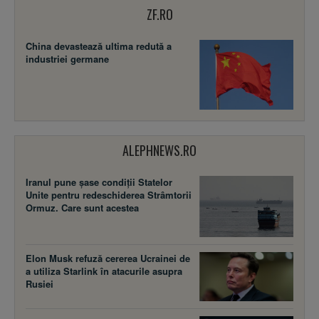
ZF.RO
China devastează ultima redută a
industriei germane
ALEPHNEWS.RO
Iranul pune șase condiții Statelor
Unite pentru redeschiderea Strâmtorii
Ormuz. Care sunt acestea
Elon Musk refuză cererea Ucrainei de
a utiliza Starlink în atacurile asupra
Rusiei