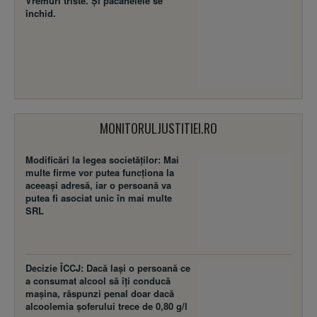
Vremuri triste. Şi păcănelele se
închid.
MONITORULJUSTITIEI.RO
Modificări la legea societăţilor: Mai
multe firme vor putea funcţiona la
aceeaşi adresă, iar o persoană va
putea fi asociat unic în mai multe
SRL
Decizie ÎCCJ: Dacă laşi o persoană ce
a consumat alcool să îţi conducă
maşina, răspunzi penal doar dacă
alcoolemia şoferului trece de 0,80 g/l