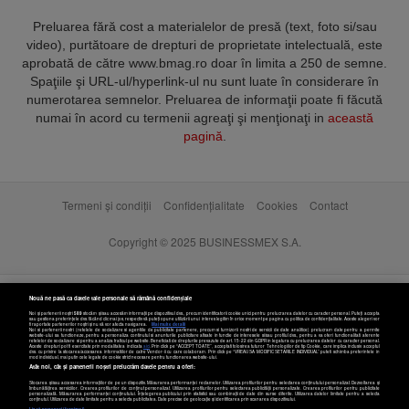
Preluarea fără cost a materialelor de presă (text, foto si/sau
video), purtătoare de drepturi de proprietate intelectuală, este
aprobată de către www.bmag.ro doar în limita a 250 de semne.
Spaţiile şi URL-ul/hyperlink-ul nu sunt luate în considerare în
numerotarea semnelor. Preluarea de informaţii poate fi făcută
numai în acord cu termenii agreaţi şi menţionaţi in
această
pagină
.
Termeni și condiții
Confidențialitate
Cookies
Contact
Copyright © 2025 BUSINESSMEX S.A.
Nouă ne pasă ca datele tale personale să rămână confidențiale
Noi și partenerii noștri
589
stocăm și/sau accesăm informații pe dispozitivul dvs., precum identificatorii cookie unici pentru prelucrarea datelor cu caracter personal. Puteți accepta
sau gestiona preferințele dvs. făcând clic mai jos, respectiv vă puteți opune utilizării unui interes legitim în orice moment pe pagina cu politica de confidențialitate. Aceste alegeri vor
fi raportate partenerilor noștri și nu vă vor afecta navigarea.
Mai multe detalii
Noi si partenerii nostri (retelele de socializare si agentiile de publicitate partenere, precum si furnizorii nostri de servicii de date analitice) prelucram date pentru a permite
website-ului sa functioneze, pentru a personaliza continutul si anunturile publicitare afisate in functie de interesele si/sau profilul dvs., pentru a va oferi functionalitati aferente
retelelor de socializare si pentru a analiza traficul pe website. Beneficiati de drepturile prevazute de art. 15-22 din GDPR in legatura cu prelucrarea datelor cu caracter personal.
Aceste drepturi pot fi exercitate prin modalitatea indicata
aici
. Prin click pe “ACCEPT TOATE”, acceptati folosirea tuturor Tehnologiilor de tip Cookie, care implica inclusiv acceptul
dvs. cu privire la stocarea/accesarea informatiilor de catre Vendor-ii cu care colaboram. Prin click pe “VREAU SA MODIFIC SETARILE INDIVIDUAL” puteti schimba preferintele in
mod individual, mai putin cele legate de cookie strict necesare pentru functionarea website-ului.
Atât noi, cât și partenerii noștri prelucrăm datele pentru a oferi:
Stocarea și/sau accesarea informațiilor de pe un dispozitiv. Măsurarea performanței reclamelor. Utilizarea profilurilor pentru selectarea conținutului personalizat. Dezvoltarea și
îmbunătățirea serviciilor. Crearea profilurilor de conținut personalizat. Utilizarea profilurilor pentru selectarea publicității personalizate. Crearea profilurilor pentru publicitate
personalizată. Măsurarea performanței conținutului. Înțelegerea publicului prin statistici sau combinații de date din surse diferite. Utilizarea datelor limitate pentru a selecta
Setări cookies
conținutul. Utilizarea de date limitate pentru a selecta publicitatea. Date precise de geolocație și identificarea prin scanarea dispozitivului.