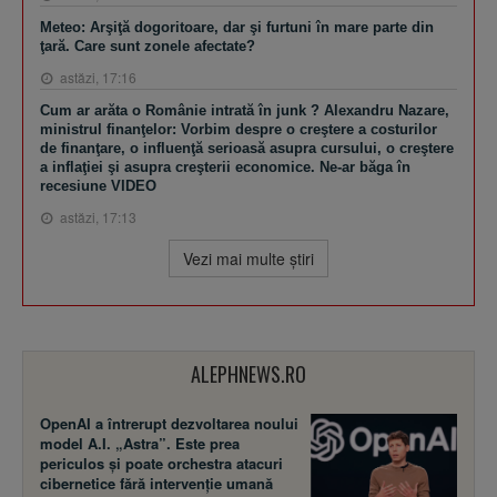
Meteo: Arşiţă dogoritoare, dar şi furtuni în mare parte din
ţară. Care sunt zonele afectate?
astăzi, 17:16
Cum ar arăta o Românie intrată în junk ? Alexandru Nazare,
ministrul finanţelor: Vorbim despre o creştere a costurilor
de finanţare, o influenţă serioasă asupra cursului, o creştere
a inflaţiei şi asupra creşterii economice. Ne-ar băga în
recesiune VIDEO
astăzi, 17:13
Vezi mai multe ştiri
ALEPHNEWS.RO
OpenAI a întrerupt dezvoltarea noului
model A.I. „Astra”. Este prea
periculos și poate orchestra atacuri
cibernetice fără intervenție umană