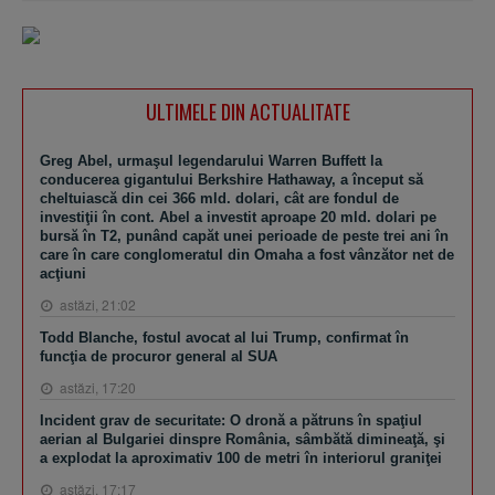
ULTIMELE DIN ACTUALITATE
Greg Abel, urmaşul legendarului Warren Buffett la
conducerea gigantului Berkshire Hathaway, a început să
cheltuiască din cei 366 mld. dolari, cât are fondul de
investiţii în cont. Abel a investit aproape 20 mld. dolari pe
bursă în T2, punând capăt unei perioade de peste trei ani în
care în care conglomeratul din Omaha a fost vânzător net de
acţiuni
astăzi, 21:02
Todd Blanche, fostul avocat al lui Trump, confirmat în
funcţia de procuror general al SUA
astăzi, 17:20
Incident grav de securitate: O dronă a pătruns în spaţiul
aerian al Bulgariei dinspre România, sâmbătă dimineaţă, şi
a explodat la aproximativ 100 de metri în interiorul graniţei
astăzi, 17:17