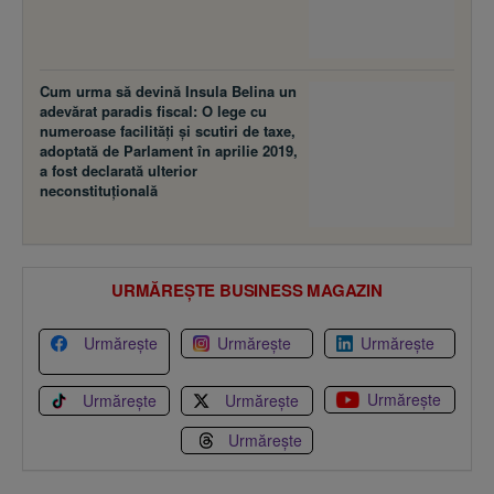
Cum urma să devină Insula Belina un
adevărat paradis fiscal: O lege cu
numeroase facilităţi şi scutiri de taxe,
adoptată de Parlament în aprilie 2019,
a fost declarată ulterior
neconstituţională
URMĂREȘTE BUSINESS MAGAZIN
Urmărește
Urmărește
Urmărește
Urmărește
Urmărește
Urmărește
Urmărește