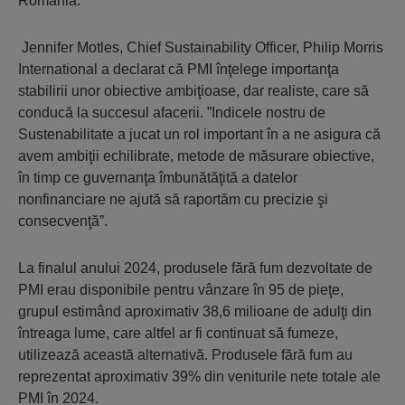
România.
Jennifer Motles, Chief Sustainability Officer, Philip Morris
International a declarat că PMI înţelege importanţa
stabilirii unor obiective ambiţioase, dar realiste, care să
conducă la succesul afacerii. ”Indicele nostru de
Sustenabilitate a jucat un rol important în a ne asigura că
avem ambiţii echilibrate, metode de măsurare obiective,
în timp ce guvernanţa îmbunătăţită a datelor
nonfinanciare ne ajută să raportăm cu precizie şi
consecvenţă”.
La finalul anului 2024, produsele fără fum dezvoltate de
PMI erau disponibile pentru vânzare în 95 de pieţe,
grupul estimând aproximativ 38,6 milioane de adulţi din
întreaga lume, care altfel ar fi continuat să fumeze,
utilizează această alternativă. Produsele fără fum au
reprezentat aproximativ 39% din veniturile nete totale ale
PMI în 2024.