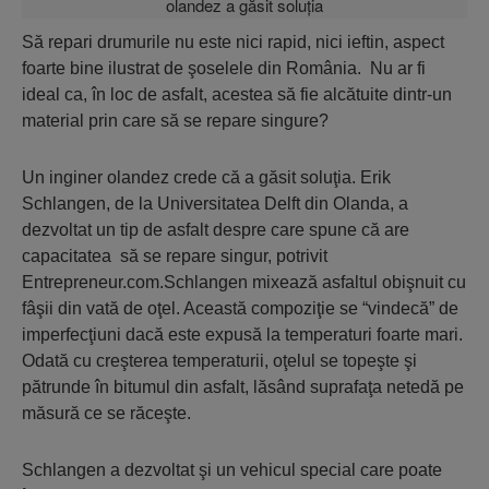
Să repari drumurile nu este nici rapid, nici ieftin, aspect
foarte bine ilustrat de şoselele din România. Nu ar fi
ideal ca, în loc de asfalt, acestea să fie alcătuite dintr-un
material prin care să se repare singure?
Un inginer olandez crede că a găsit soluţia. Erik
Schlangen, de la Universitatea Delft din Olanda, a
dezvoltat un tip de asfalt despre care spune că are
capacitatea să se repare singur, potrivit
Entrepreneur.com.Schlangen mixează asfaltul obişnuit cu
fâşii din vată de oţel. Această compoziţie se “vindecă” de
imperfecţiuni dacă este expusă la temperaturi foarte mari.
Odată cu creşterea temperaturii, oţelul se topeşte şi
pătrunde în bitumul din asfalt, lăsând suprafaţa netedă pe
măsură ce se răceşte.
Schlangen a dezvoltat şi un vehicul special care poate