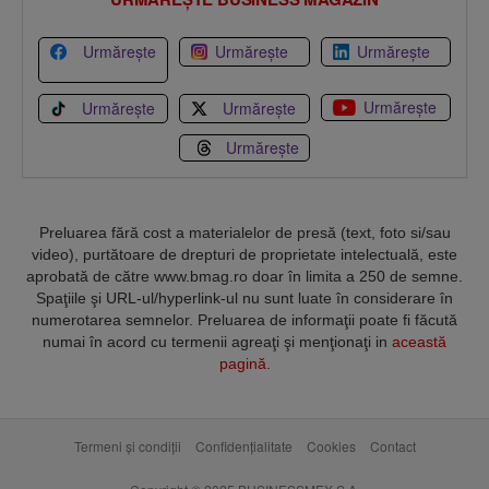
Urmărește
Urmărește
Urmărește
Urmărește
Urmărește
Urmărește
Urmărește
Preluarea fără cost a materialelor de presă (text, foto si/sau
video), purtătoare de drepturi de proprietate intelectuală, este
aprobată de către www.bmag.ro doar în limita a 250 de semne.
Spaţiile şi URL-ul/hyperlink-ul nu sunt luate în considerare în
numerotarea semnelor. Preluarea de informaţii poate fi făcută
numai în acord cu termenii agreaţi şi menţionaţi in
această
pagină
.
Termeni și condiții
Confidențialitate
Cookies
Contact