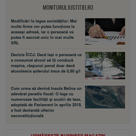
MONITORULJUSTITIEI.RO
Modificări la legea societăţilor: Mai
multe firme vor putea funcţiona la
aceeaşi adresă, iar o persoană va
putea fi asociat unic în mai multe
SRL
Decizie ÎCCJ: Dacă laşi o persoană ce
a consumat alcool să îţi conducă
maşina, răspunzi penal doar dacă
alcoolemia şoferului trece de 0,80 g/l
Cum urma să devină Insula Belina un
adevărat paradis fiscal: O lege cu
numeroase facilităţi şi scutiri de taxe,
adoptată de Parlament în aprilie 2019,
a fost declarată ulterior
neconstituţională
URMĂREȘTE BUSINESS MAGAZIN