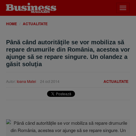
Desch
meniu
HOME
ACTUALITATE
Până când autorităţile se vor mobiliza să
repare drumurile din România, acestea vor
ajunge să se repare singure. Un olandez a
găsit soluţia
Autor:
Ioana Matei
24 oct 2014
ACTUALITATE