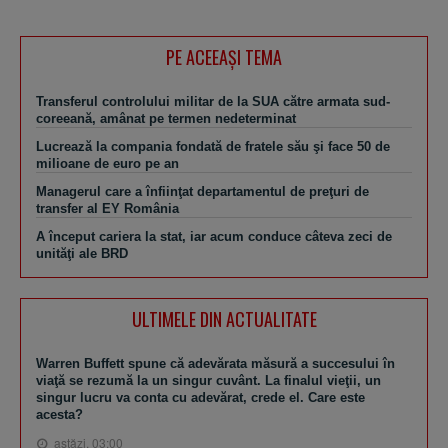
PE ACEEAŞI TEMA
Transferul controlului militar de la SUA către armata sud-
coreeană, amânat pe termen nedeterminat
Lucrează la compania fondată de fratele său şi face 50 de
milioane de euro pe an
Managerul care a înfiinţat departamentul de preţuri de
transfer al EY România
A început cariera la stat, iar acum conduce câteva zeci de
unităţi ale BRD
ULTIMELE DIN ACTUALITATE
Warren Buffett spune că adevărata măsură a succesului în
viaţă se rezumă la un singur cuvânt. La finalul vieţii, un
singur lucru va conta cu adevărat, crede el. Care este
acesta?
astăzi, 03:00