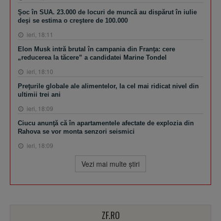
Şoc în SUA. 23.000 de locuri de muncă au dispărut în iulie
deşi se estima o creştere de 100.000
ieri, 18:11
Elon Musk intră brutal în campania din Franţa: cere
„reducerea la tăcere” a candidatei Marine Tondel
ieri, 18:10
Preţurile globale ale alimentelor, la cel mai ridicat nivel din
ultimii trei ani
ieri, 18:09
Ciucu anunţă că în apartamentele afectate de explozia din
Rahova se vor monta senzori seismici
ieri, 18:09
Vezi mai multe ştiri
ZF.RO