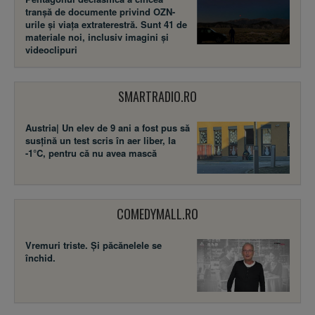
tranșă de documente privind OZN-
urile și viața extraterestră. Sunt 41 de
materiale noi, inclusiv imagini și
videoclipuri
SMARTRADIO.RO
Austria| Un elev de 9 ani a fost pus să
susţină un test scris în aer liber, la
-1°C, pentru că nu avea mască
COMEDYMALL.RO
Vremuri triste. Şi păcănelele se
închid.