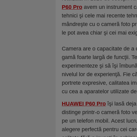
P60 Pro
avem un instrument car
tehnici şi cele mai recente tehn
mândreşte cu o cameră foto pro
le pot avea chiar şi cei mai exige
Camera are o capacitate de a ca
gamă foarte largă de funcţii. Te
experimenteze şi să îşi îmbunătă
nivelul lor de experienţă. Fie
portrete expresive, calitatea i
cu cea a aparatelor utilizate de 
HUAWEI P60 Pro
îşi lasă dej
distinge printr-o cameră foto ver
pe un telefon mobil. Acest luc
alegere perfectă pentru cei car