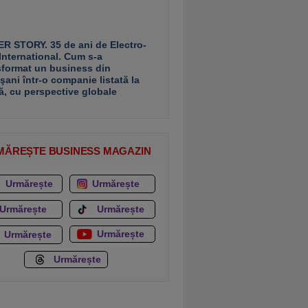
R STORY. 35 de ani de Electro-
 International. Cum s-a
sformat un business din
şani într-o companie listată la
ă, cu perspective globale
MĂREȘTE BUSINESS MAGAZIN
Urmărește
Urmărește
Urmărește
Urmărește
Urmărește
Urmărește
Urmărește