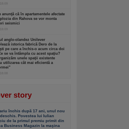
 18:09
 anunţă că în apartamentele afectate
plozia din Rahova se vor monta
ri seismici
 18:09
l anglo-olandez Unilever
ează istorica fabrică Dero de la
şti pe care a închis-o acum circa doi
Ce se va întâmpla cu acest spaţiu?
ganizăm unele spaţii existente
u utilizarea cât mai eficientă a
ormei”
 18:08
ver story
ariu închis după 17 ani, unul nou
 deschis. Povestea lui Iulian
ciu de la primul premiu primit din
ea Business Magazin la maşina