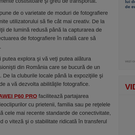
amente costisitoare şi greu de transportat.
lui d
de e
pune de o varietate de moduri de fotografiere
te utilizatorului să fie cât mai creativ. De la
iţii de lumină redusă până la capturarea de
ctuarea de fotografiere în rafală care să
.
ţi putea explora şi vă veţi putea alătura
vezi c
esionişti din România care se bucură de un
e la cluburile locale până la expoziţiile şi
e a vă dezvolta abilităţile fotografice.
VI
AWEI P60 PRO
facilitează partajarea
deoclipurilor cu prietenii, familia sau pe reţelele
tă cele mai recente standarde de conectivitate,
o viteză şi o stabilitate ridicată în transferul