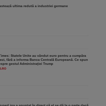
stează ultima redută a industriei germane
Times: Statele Unite au vândut euro pentru a cumpăra
ezi, fără a informa Banca Centrală Europeană. Ce spun
despre gestul Administrației Trump
S.RO
SuperLiga a anunțat în direct că el se dă la o parte dacă