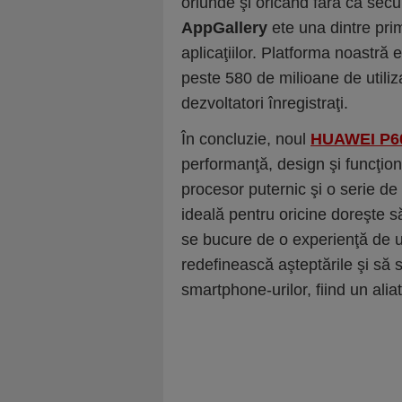
oriunde şi oricând fără ca sec
AppGallery
ete una dintre prim
aplicaţiilor. Platforma noastră 
peste 580 de milioane de utiliza
dezvoltatori înregistraţi.
În concluzie, noul
HUAWEI P6
performanţă, design şi funcţion
procesor puternic şi o serie de 
ideală pentru oricine doreşte s
se bucure de o experienţă de ut
redefinească aşteptările şi să
smartphone-urilor, fiind un alia