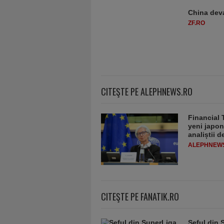
China deva
ZF.RO
CITEŞTE PE ALEPHNEWS.RO
Financial 
yeni japon
analiștii 
ALEPHNEW
CITEŞTE PE FANATIK.RO
Șeful din 