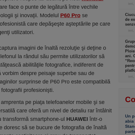
ieri,
e face o punte de legătură între vechile
ologii şi inovaţii. Modelul
P60 Pro
se
Ciucu
de ex
fesionistă care depăşeşte aşteptările pe care
senzo
ieri,
nţi utilizatori.
Grupu
demol
ptura imagini de înaltă rezoluţie şi deţine o
Ploie
lefonul la rândul său permite utilizatorilor să
ani. 
“Reor
ţească abilităţile fotografice, indiferent de
pentr
platf
 că vorbim despre peisaje superbe sau de
ieri,
maginilor surprinse de P60 Pro este compatibilă
fotografii profesionişti.
Co
a amprenta pe piaţa telefoanelor mobile şi se
satilă care oferă un nivel de detaliu rar întâlnit
Un p
ru transformă smartphone-ul
HUAWEI
într-o
abia
Stan
e doresc să se bucure de fotografia de înaltă
part