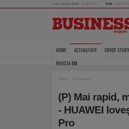
Curs valutar BNR
- 08.08.2026
EUR
- 5.2473 
HOME
ACTUALITATE
COVER STOR
REVISTA BM
Home
Actualitate
(P) Mai rapid, 
- HUAWEI loveş
Pro