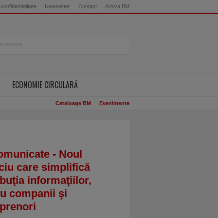
 confidentialitate
Newsletter
Contact
Arhiva BM
ECONOMIE CIRCULARĂ
Cataloage BM
Evenimente
omunicate - Noul
ciu care simplifică
ibuţia informaţiilor,
u companii şi
prenori