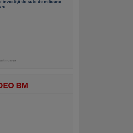
e investiţii de sute de milioane
uro
ontinuarea
DEO BM