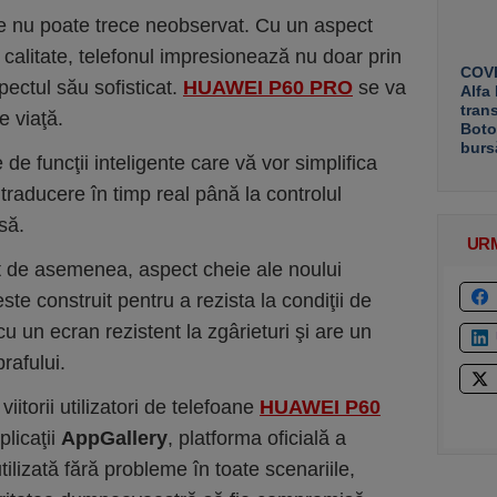
e nu poate trece neobservat. Cu un aspect
ă calitate, telefonul impresionează nu doar prin
COVE
pectul său sofisticat.
HUAWEI P60 PRO
se va
Alfa
tran
e viaţă.
Boto
burs
 de funcţii inteligente care vă vor simplifica
 traducere în timp real până la controlul
să.
UR
unt de asemenea, aspect cheie ale noului
este construit pentru a rezista la condiţii de
 cu un ecran rezistent la zgârieturi şi are un
rafului.
iitorii utilizatori de telefoane
HUAWEI P60
licaţii
AppGallery
, platforma oficială a
tilizată fără probleme în toate scenariile,