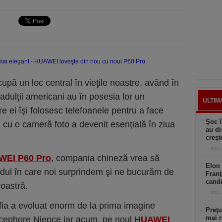
cupă un loc central în vieţile noastre, având în
dulţii americani au în posesia lor un
ULTIM
 ei îşi folosesc telefoanele pentru a face
Şoc î
n cu o cameră foto a devenit esenţială în ziua
au di
creşt
ieri,
WEI P60 Pro
, compania chineză vrea să
Elon 
dul în care noi surprindem şi ne bucurăm de
Franţ
candi
oastră.
ieri,
rafia a evoluat enorm de la prima imagine
Preţu
mai r
icephore Niepce iar acum, pe noul
HUAWEI