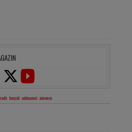
AGAZIN
rafii
,
functii
,
utilizatori
,
alegere