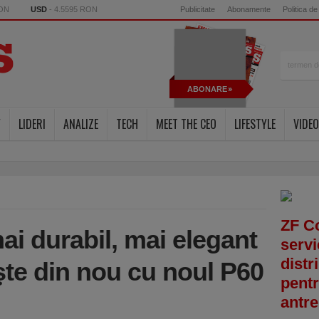
RON
USD
- 4.5595 RON
Publicitate
Abonamente
Politica de
ABONARE
Y
LIDERI
ANALIZE
TECH
MEET THE CEO
LIFESTYLE
VIDEO
ZF C
mai durabil, mai elegant
servi
distr
te din nou cu noul P60
pentr
antre