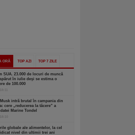
A ORĂ
TOP AZI
TOP 7 ZILE
n SUA. 23.000 de locuri de muncă
spărut în iulie deşi se estima o
ere de 100.000
 18:11
Musk intră brutal în campania din
a: cere „reducerea la tăcere” a
datei Marine Tondel
 18:10
rile globale ale alimentelor, la cel
idicat nivel din ultimii trei ani