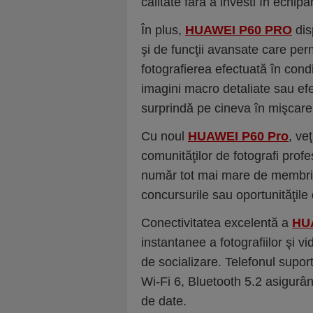
calitate fără a investi în echip
În plus,
HUAWEI P60 PRO
dis
şi de funcţii avansate care permi
fotografierea efectuată în cond
imagini macro detaliate sau efe
surprindă pe cineva în mişcare
Cu noul
HUAWEI P60 Pro
, ve
comunităţilor de fotografi prof
număr tot mai mare de membri. D
concursurile sau oportunităţile d
Conectivitatea excelentă a
HU
instantanee a fotografiilor şi vi
de socializare. Telefonul supor
Wi-Fi 6, Bluetooth 5.2 asigurând 
de date.