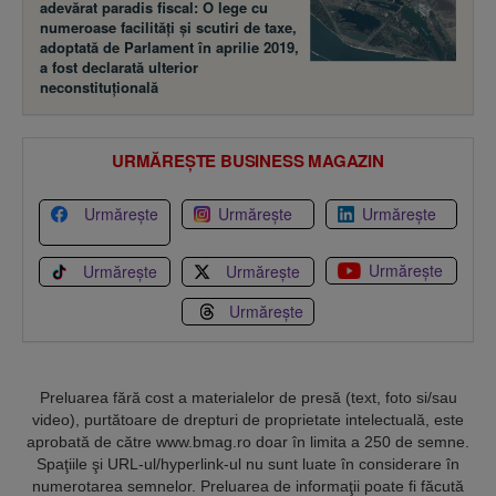
adevărat paradis fiscal: O lege cu
numeroase facilităţi şi scutiri de taxe,
adoptată de Parlament în aprilie 2019,
a fost declarată ulterior
neconstituţională
URMĂREȘTE BUSINESS MAGAZIN
Urmărește
Urmărește
Urmărește
Urmărește
Urmărește
Urmărește
Urmărește
Preluarea fără cost a materialelor de presă (text, foto si/sau
video), purtătoare de drepturi de proprietate intelectuală, este
aprobată de către www.bmag.ro doar în limita a 250 de semne.
Spaţiile şi URL-ul/hyperlink-ul nu sunt luate în considerare în
numerotarea semnelor. Preluarea de informaţii poate fi făcută