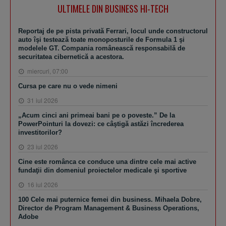
ULTIMELE DIN BUSINESS HI-TECH
Reportaj de pe pista privată Ferrari, locul unde constructorul
auto îşi testează toate monoposturile de Formula 1 şi
modelele GT. Compania românească responsabilă de
securitatea cibernetică a acestora.
miercuri, 07:00
Cursa pe care nu o vede nimeni
31 iul 2026
„Acum cinci ani primeai bani pe o poveste.” De la
PowerPointuri la dovezi: ce câştigă astăzi încrederea
investitorilor?
23 iul 2026
Cine este românca ce conduce una dintre cele mai active
fundaţii din domeniul proiectelor medicale şi sportive
16 iul 2026
100 Cele mai puternice femei din business. Mihaela Dobre,
Director de Program Management & Business Operations,
Adobe