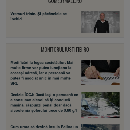
COMEDYMALL.RO
Vremuri triste. Şi păcănelele se
închid.
MONITORULJUSTITIEI.RO
Modificări la legea societăţilor: Mai
multe firme vor putea funcţiona la
aceeaşi adresă, iar o persoană va
putea fi asociat unic în mai multe
SRL
Decizie ÎCCJ: Dacă laşi o persoană ce
a consumat alcool să îţi conducă
maşina, răspunzi penal doar dacă
alcoolemia şoferului trece de 0,80 g/l
Cum urma să devină Insula Belina un