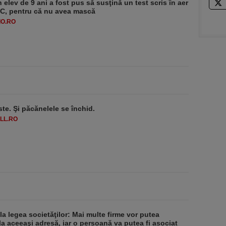
 elev de 9 ani a fost pus să susţină un test scris în aer
-1°C, pentru că nu avea mască
O.RO
ste. Şi păcănelele se închid.
LL.RO
 la legea societăţilor: Mai multe firme vor putea
la aceeaşi adresă, iar o persoană va putea fi asociat