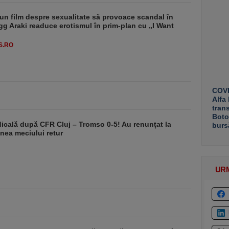
un film despre sexualitate să provoace scandal în
g Araki readuce erotismul în prim-plan cu „I Want
S.RO
COVE
Alfa
tran
Boto
dicală după CFR Cluj – Tromso 0-5! Au renunțat la
burs
nea meciului retur
UR