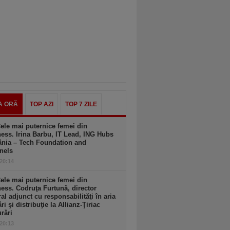
A ORĂ
TOP AZI
TOP 7 ZILE
ele mai puternice femei din
ess. Irina Barbu, IT Lead, ING Hubs
nia – Tech Foundation and
nels
 20:14
ele mai puternice femei din
ess. Codruţa Furtună, director
al adjunct cu responsabilităţi în aria
ri şi distribuţie la Allianz-Ţiriac
rări
 20:13