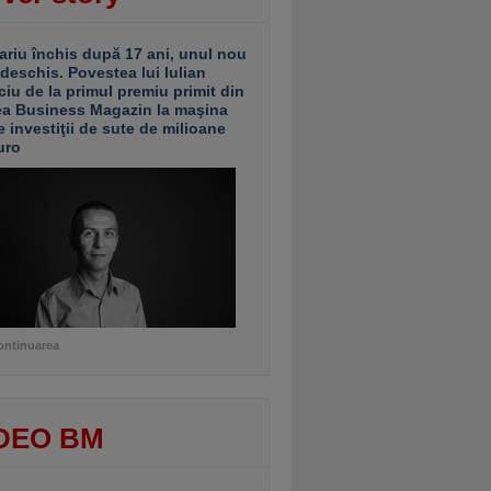
ariu închis după 17 ani, unul nou
 deschis. Povestea lui Iulian
ciu de la primul premiu primit din
ea Business Magazin la maşina
e investiţii de sute de milioane
uro
ontinuarea
DEO BM