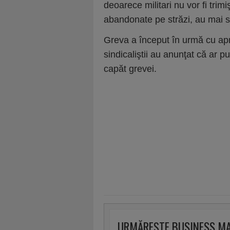
deoarece militari nu vor fi trimi
abandonate pe străzi, au mai sta
Greva a început în urmă cu apr
sindicaliştii au anunţat că ar 
capăt grevei.
URMĂREȘTE BUSINESS M