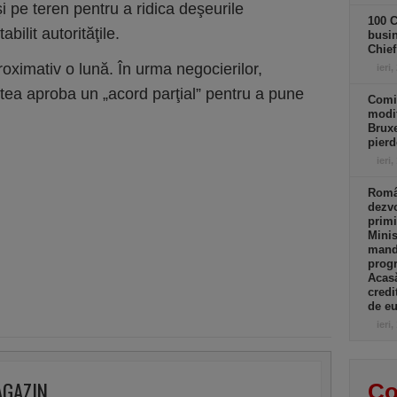
şi pe teren pentru a ridica deşeurile
100 C
bilit autorităţile.
busin
Chief
oximativ o lună. În urma negocierilor,
ieri,
putea aproba un „acord parţial” pentru a pune
Comi
modif
Bruxe
pierd
ieri,
Român
dezvo
primi
Minis
manda
progr
Acasă
credi
de eu
ieri,
AGAZIN
Co