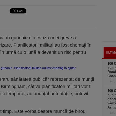
at în gunoaie din cauza unei greve a
zare. Planificatorii militari au fost chemaţi în
în urmă cu o lună a devenit un risc pentru
ULTIM
100 C
busin
Româ
Chan
entru sănătatea publică” reprezentat de munţii
ieri,
irmingham, câţiva planificatori militari vor fi
100 C
ic temporar, au anunţat autorităţile, potrivit
busin
gener
vânză
Asigu
rt timp. Este vorba despre muncă de birou
ieri,