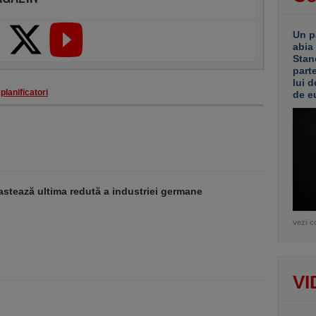
Un p
abia
Stan
part
lui d
planificatori
de e
stează ultima redută a industriei germane
vezi c
VI