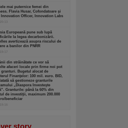
ele mai puternice femei din
ess. Flavia Husar, Cofondatoare şi
 Innovation Officer, Innovation Labs
 20:13
sia Europeană pune sub lupă
icările la legea decarbonizării.
lles avertizează asupra riscului de
ere a banilor din PNRR
 19:17
ii din străinătate ce vor să
lte afaceri locale prin firme noi pot
 granturi. Bugetul alocat de
terul Finanţelor: 100 mil. euro. BID,
tată să gestioneze granturile
amului „Diaspora Investeşte
”. Granturile: până la 60% din
tul de investiţii, maximum 200.000
ro/beneficiar
 19:16
ver story