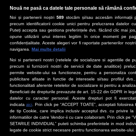
Nouă ne pasă ca datele tale personale să rămână confi
Noi și partenerii noștri
589
stocăm și/sau accesăm informații pe
precum identificatorii cookie unici pentru prelucrarea datelor c
Puteți accepta sau gestiona preferințele dvs. făcând clic mai jos,
PRIMA PAGINĂ
ACTUALITATE
CO
opune utilizării unui interes legitim în orice moment pe pag
confidențialitate. Aceste alegeri vor fi raportate partenerilor noștr
navigarea.
Mai multe detalii
Social
Link-
Noi si partenerii nostri (retelele de socializare si agentiile de p
Z
iarul
Urmareste-ne pe Facebook
precum si furnizorii nostri de servicii de date analitice) prel
Despre
permite website-ului sa functioneze, pentru a personaliza conti
Contac
publicitare afisate in functie de interesele si/sau profilul dvs
Contac
functionalitati aferente retelelor de socializare si pentru a analiza
Beneficiati de drepturile prevazute de art. 15-22 din GDPR in leg
Contac
datelor cu caracter personal. Aceste drepturi pot fi exercita
Abonam
indicata
. Prin click pe “ACCEPT TOATE”, acceptati folosirea t
aici
Redact
de tip Cookie, care implica inclusiv acceptul dvs. cu privire l
informatiilor de catre Vendor-ii cu care colaboram. Prin click 
Setări cookies
SETARILE INDIVIDUAL” puteti schimba preferintele in mod individ
Preluarea fără cost a materialelor de presă (text, foto si/s
Spaţiile şi URL-ul/hyperlink-ul nu sunt luate în considerare în
legate de cookie strict necesare pentru functionarea website-ului.