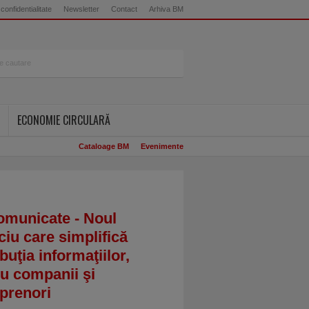
 confidentialitate
Newsletter
Contact
Arhiva BM
ECONOMIE CIRCULARĂ
Cataloage BM
Evenimente
omunicate - Noul
ciu care simplifică
ibuţia informaţiilor,
u companii şi
prenori