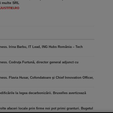
i multe SRL
USTITIEI.RO
iness. Irina Barbu, IT Lead, ING Hubs România – Tech
ness. Codruţa Furtună, director general adjunct cu
ess. Flavia Husar, Cofondatoare şi Chief Innovation Officer,
icările la legea decarbonizării. Bruxelles avertizează
lte afaceri locale prin firme noi pot primi granturi. Bugetul