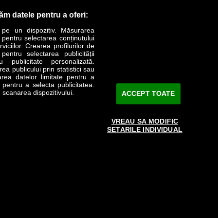
răm datele pentru a oferi:
 pe un dispozitiv. Măsurarea
r pentru selectarea conținutului
iciilor. Crearea profilurilor de
 pentru selectarea publicității
LIFESTYLE
SPECIAL
OPINII
u publicitate personalizată.
a publicului prin statistici sau
area datelor limitate pentru a
Revista Business Magazin
e pentru a selecta publicitatea.
 scanarea dispozitivului.
ACCEPT TOATE
Abonează-te şi primeşte revista acasă
saptămânal
VREAU SA MODIFIC
Discount:
15%
SETARILE INDIVIDUAL
Arhivă revistă
ABONARE
 aprobată de către www.bmag.ro doar în limita a 250 de semne.
ai în acord cu termenii agreaţi şi menţionaţi in
această pagină
.