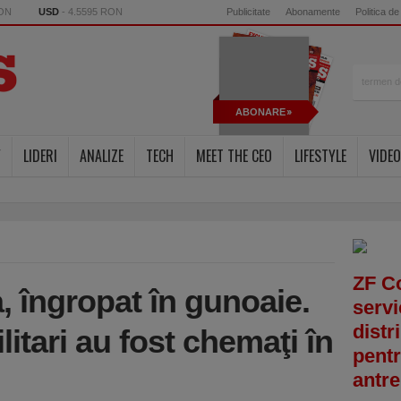
RON
USD
- 4.5595 RON
Publicitate
Abonamente
Politica de
ABONARE
Y
LIDERI
ANALIZE
TECH
MEET THE CEO
LIFESTYLE
VIDEO
ZF C
, îngropat în gunoaie.
servi
distr
ilitari au fost chemaţi în
pentr
antre