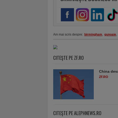
Am mai scris despre:
birmingham
,
gunoaie
,
CITEŞTE PE ZF.RO
China deva
ZF.RO
CITEŞTE PE ALEPHNEWS.RO