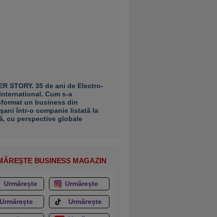
R STORY. 35 de ani de Electro-
 International. Cum s-a
sformat un business din
şani într-o companie listată la
ă, cu perspective globale
MĂREȘTE BUSINESS MAGAZIN
Urmărește
Urmărește
Urmărește
Urmărește