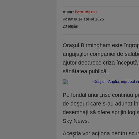
Autor:
Petru Mazilu
Postat la
14 aprilie 2025
23 afişări
Oraşul Birmingham este îngrop
angajaţilor companiei de salubri
ajutor deoarece criza începută 
sănătatea publică.
Pe fondul unui „risc continuu p
de deşeuri care s-au adunat în B
desemnaţi să ofere sprijin logist
Sky News.
Aceştia vor acţiona pentru scu