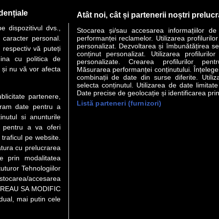
dențiale
Atât noi, cât și partenerii noștri preluc
 dispozitivul dvs.,
Stocarea și/sau accesarea informațiilor de
u caracter personal.
performanței reclamelor. Utilizarea profilurilo
personalizat. Dezvoltarea și îmbunătățirea serv
 respectiv vă puteți
conținut personalizat. Utilizarea profilurilor
VER STORY
LIDERI
ANALIZE
HI-TECH
MEET THE CEO
ina cu politica de
personalizate. Crearea profilurilor pentr
i și nu vă vor afecta
Măsurarea performanței conținutului. Înțelegere
combinații de date din surse diferite. Utiliz
uri utile
Servicii
selecta conținutul. Utilizarea de date limitat
Date precise de geolocație și identificarea prin
ublicitate partenere,
Listă parteneri (furnizori)
 Financiar
Politica de confidentialitate
Newsletter
ucram date pentru a
 Noi
Termeni si conditii
RSS
nutul si anunturile
t Redactie
About cookies
., pentru a va oferi
t Marketing
 traficul pe website.
atura cu prelucrarea
t Vanzari
te prin modalitatea
ente print
uturor Tehnologiilor
orii BM
a stocarea/accesarea
pe “VREAU SA MODIFIC
ual, mai putin cele
au video), purtătoare de drepturi de proprietate intelectuală, este
 numerotarea semnelor. Preluarea de informaţii poate fi făcută num