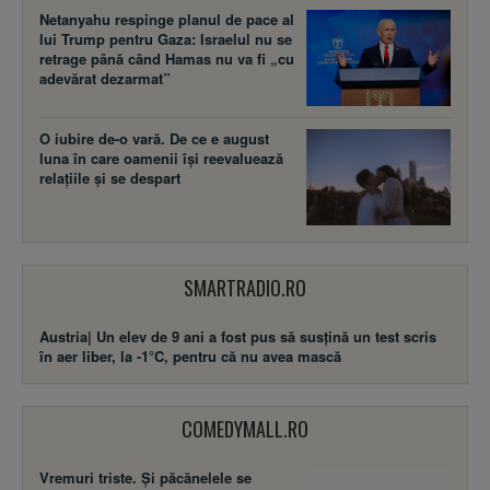
Netanyahu respinge planul de pace al
lui Trump pentru Gaza: Israelul nu se
retrage până când Hamas nu va fi „cu
adevărat dezarmat”
O iubire de-o vară. De ce e august
luna în care oamenii își reevaluează
relațiile și se despart
SMARTRADIO.RO
Austria| Un elev de 9 ani a fost pus să susţină un test scris
în aer liber, la -1°C, pentru că nu avea mască
COMEDYMALL.RO
Vremuri triste. Şi păcănelele se