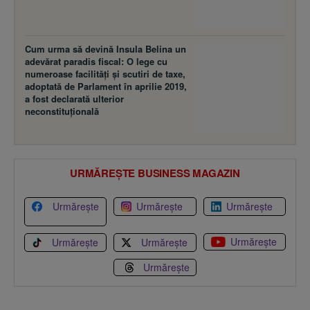
Cum urma să devină Insula Belina un
adevărat paradis fiscal: O lege cu
numeroase facilităţi şi scutiri de taxe,
adoptată de Parlament în aprilie 2019,
a fost declarată ulterior
neconstituţională
URMĂREȘTE BUSINESS MAGAZIN
Urmărește
Urmărește
Urmărește
Urmărește
Urmărește
Urmărește
Urmărește