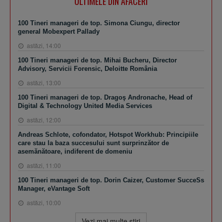
ULTIMELE DIN AFACERI
100 Tineri manageri de top. Simona Ciungu, director
general Mobexpert Pallady
astăzi, 14:00
100 Tineri manageri de top. Mihai Bucheru, Director
Advisory, Servicii Forensic, Deloitte România
astăzi, 13:00
100 Tineri manageri de top. Dragoş Andronache, Head of
Digital & Technology United Media Services
astăzi, 12:00
Andreas Schlote, cofondator, Hotspot Workhub: Principiile
care stau la baza succesului sunt surprinzător de
asemănătoare, indiferent de domeniu
astăzi, 11:00
100 Tineri manageri de top. Dorin Caizer, Customer SucceSs
Manager, eVantage Soft
astăzi, 10:00
Vezi mai multe ştiri