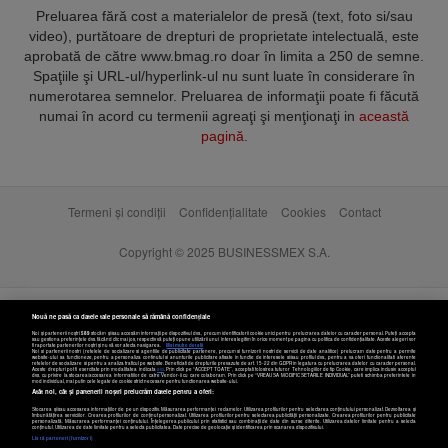
Preluarea fără cost a materialelor de presă (text, foto si/sau
video), purtătoare de drepturi de proprietate intelectuală, este
aprobată de către www.bmag.ro doar în limita a 250 de semne.
Spaţiile şi URL-ul/hyperlink-ul nu sunt luate în considerare în
numerotarea semnelor. Preluarea de informaţii poate fi făcută
numai în acord cu termenii agreaţi şi menţionaţi in
această
pagină
.
Termeni și condiții
Confidențialitate
Cookies
Contact
Copyright © 2025 BUSINESSMEX S.A.
Nouă ne pasă ca datele tale personale să rămână confidențiale
Noi și partenerii noștri
589
stocăm și/sau accesăm informații pe dispozitivul dvs., precum identificatorii cookie unici pentru prelucrarea datelor cu caracter personal. Puteți accepta
sau gestiona preferințele dvs. făcând clic mai jos, respectiv vă puteți opune utilizării unui interes legitim în orice moment pe pagina cu politica de confidențialitate. Aceste alegeri vor
fi raportate partenerilor noștri și nu vă vor afecta navigarea.
Mai multe detalii
Noi si partenerii nostri (retelele de socializare si agentiile de publicitate partenere, precum si furnizorii nostri de servicii de date analitice) prelucram date pentru a permite
website-ului sa functioneze, pentru a personaliza continutul si anunturile publicitare afisate in functie de interesele si/sau profilul dvs., pentru a va oferi functionalitati aferente
retelelor de socializare si pentru a analiza traficul pe website. Beneficiati de drepturile prevazute de art. 15-22 din GDPR in legatura cu prelucrarea datelor cu caracter personal.
Aceste drepturi pot fi exercitate prin modalitatea indicata
aici
. Prin click pe “ACCEPT TOATE”, acceptati folosirea tuturor Tehnologiilor de tip Cookie, care implica inclusiv acceptul
dvs. cu privire la stocarea/accesarea informatiilor de catre Vendor-ii cu care colaboram. Prin click pe “VREAU SA MODIFIC SETARILE INDIVIDUAL” puteti schimba preferintele in
mod individual, mai putin cele legate de cookie strict necesare pentru functionarea website-ului.
Atât noi, cât și partenerii noștri prelucrăm datele pentru a oferi:
Stocarea și/sau accesarea informațiilor de pe un dispozitiv. Măsurarea performanței reclamelor. Utilizarea profilurilor pentru selectarea conținutului personalizat. Dezvoltarea și
îmbunătățirea serviciilor. Crearea profilurilor de conținut personalizat. Utilizarea profilurilor pentru selectarea publicității personalizate. Crearea profilurilor pentru publicitate
personalizată. Măsurarea performanței conținutului. Înțelegerea publicului prin statistici sau combinații de date din surse diferite. Utilizarea datelor limitate pentru a selecta
Setări cookies
conținutul. Utilizarea de date limitate pentru a selecta publicitatea. Date precise de geolocație și identificarea prin scanarea dispozitivului.
Listă parteneri (furnizori)