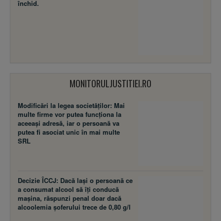
închid.
MONITORULJUSTITIEI.RO
Modificări la legea societăţilor: Mai
multe firme vor putea funcţiona la
aceeaşi adresă, iar o persoană va
putea fi asociat unic în mai multe
SRL
Decizie ÎCCJ: Dacă laşi o persoană ce
a consumat alcool să îţi conducă
maşina, răspunzi penal doar dacă
alcoolemia şoferului trece de 0,80 g/l