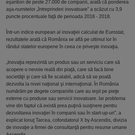
eşantion de peste 27.000 de companii, arată că ponderea
aşa-numitelor „întreprin­deri inovatoare” a scăzut cu 3,9
puncte procentuale faţă de perioada 2016 - 2018.
Într-un indice european al inovaţiei calculat de Eurostat,
rezultatele arată că România se află pe ultimul lor în
rândul statelor europene în ceea ce priveşte inovaţia.
„Inovaţia reprezintă un produs sau un serviciu care să
acopere o nevoie reală din piaţă, care să facă bine
societăţii şi care să fie scalabil, adică să se poată
dezvolta la nivel naţional şi internaţional. În România
numărăm pe degete companiile care au ieşit pe pieţe
externe cu produse sau servicii inovatoare. Iar problema
vine din faptul că există prea puţină susţinere pentru
dezvoltarea inovaţiei în companii sau în start-up-uri”, a
explicat Ionuţ Tarcea, cofondatorul X by Ascendis, divizia
de inovaţie a firmei de consultanţă pentru resurse umane
Ascendis.