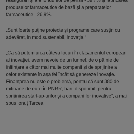
reasigurări şi ale fondurilor de pensii - 39,7% şi fabricarea
produselor farmaceutice de bază şi a preparatelor
farmaceutice - 26,9%.
„Sunt foarte puţine proiecte şi programe care susţin cu
adevărat, în mod sustenabil, inovaţia.“
„Ca să putem urca câteva locuri în clasamentul european
al inovaţiei, avem nevoie de un funnel, de o pâlnie de
înfiinţare a câtor mai multe companii şi de sprijinire a
celor existente în aşa fel încât să genereze inovaţie.
Finanţarea nu este o problemă, pentru că sunt 380 de
milioane de euro în PNRR, bani disponibili pentru
sprijinirea start-up-urilor şi a companiilor inovative”, a mai
spus Ionuţ Tarcea.