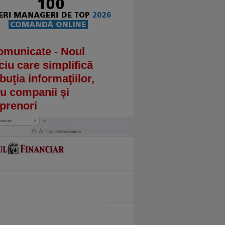
omunicate - Noul
ciu care simplifică
ibuţia informaţiilor,
u companii şi
prenori