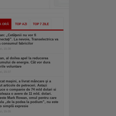
A ORĂ
TOP AZI
TOP 7 ZILE
an: „Cetăţenii nu vor fi
ectaţi”. La nevoie, Transelectrica va
a consumul fabricilor
zi, 15:38
an, al doilea apel la reducerea
mului de energie. Cât vor dura
ile voluntare
zi, 15:37
cat maşini, a livrat mâncare şi a
t articole de petreceri. Astazi
ce o companie de 74 mld dolari si
oleaza o avere de 11 mld. dolari.
 este Mark Rowan, omul pentru care
la „de la podea la podium”, nu este
o simplă expresie
zi, 15:35