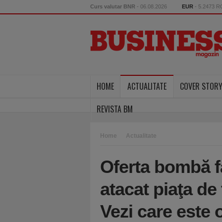
Curs valutar BNR
- 06.08.2026
EUR
- 5.2473 
HOME
ACTUALITATE
COVER STOR
REVISTA BM
Home
Actualitate
Oferta bombă fa
atacat piaţa de
Vezi care este 