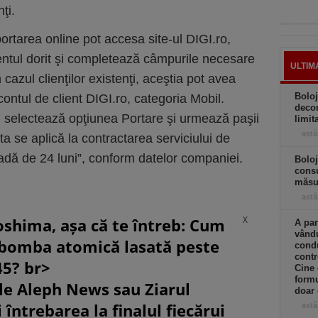
nţi.
rtarea online pot accesa site-ul DIGI.ro,
ntul dorit şi completează câmpurile necesare
ULTIM
 cazul clienţilor existenţi, aceştia pot avea
Boloj
contul de client DIGI.ro, categoria Mobil.
decon
, selectează opţiunea Portare şi urmează paşii
limit
astă
a se aplică la contractarea serviciului de
oadă de 24 luni”, conform datelor companiei.
Boloj
consu
măsur
astă
X
oshima, așa că te întreb: Cum
A par
vându
 bomba atomică lasată peste
condu
contr
45? br>
Cine
formu
le Aleph News sau Ziarul
doar 
 întrebarea la finalul fiecărui
astă