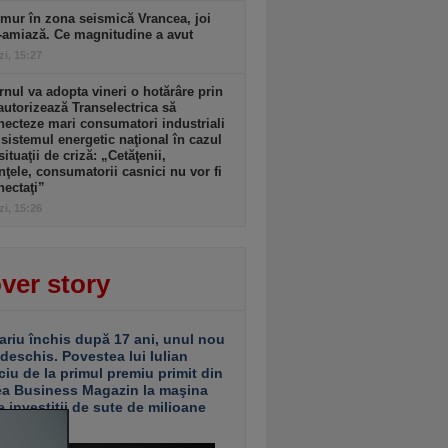
mur în zona seismică Vrancea, joi
-amiază. Ce magnitudine a avut
zi, 15:27
nul va adopta vineri o hotărâre prin
autorizează Transelectrica să
ecteze mari consumatori industriali
 sistemul energetic naţional în cazul
situaţii de criză: „Cetăţenii,
nţele, consumatorii casnici nu vor fi
ectaţi”
zi, 15:26
ver story
ariu închis după 17 ani, unul nou
 deschis. Povestea lui Iulian
ciu de la primul premiu primit din
ea Business Magazin la maşina
e investiţii de sute de milioane
uro