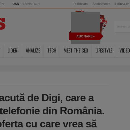
RON
USD
- 4.5595 RON
Publicitate
Abonamente
Politica de
ABONARE
Y
LIDERI
ANALIZE
TECH
MEET THE CEO
LIFESTYLE
VIDEO
cută de Digi, care a
 telefonie din România.
oferta cu care vrea să