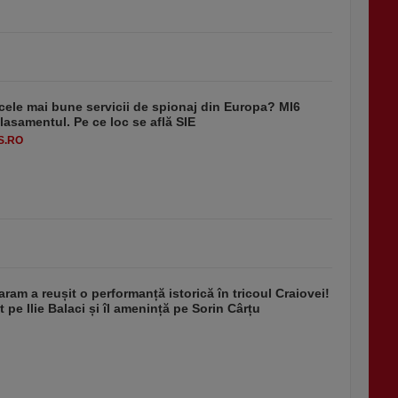
cele mai bune servicii de spionaj din Europa? MI6
asamentul. Pe ce loc se află SIE
S.RO
aram a reușit o performanță istorică în tricoul Craiovei!
 pe Ilie Balaci și îl amenință pe Sorin Cârțu