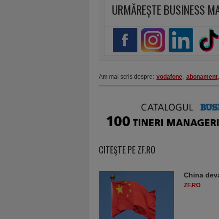
URMĂREȘTE BUSINESS M
Am mai scris despre:
vodafone
,
abonament
,
CITEŞTE PE ZF.RO
China deva
ZF.RO