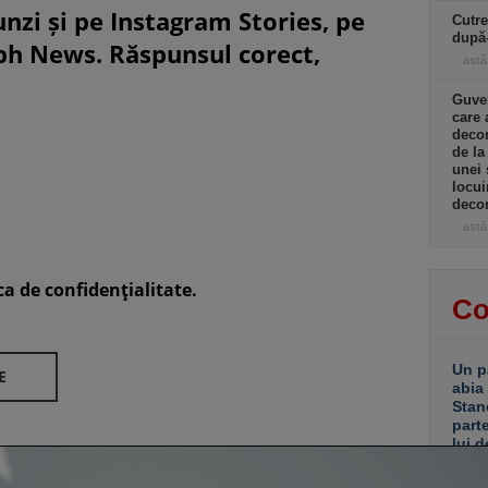
unzi și pe Instagram Stories, pe
Cutre
după
eph News. Răspunsul corect,
astă
Guver
care 
decon
de la
unei 
locui
decon
astă
ca de confidenţialitate.
Co
Un p
E
abia
Stan
part
lui d
de e