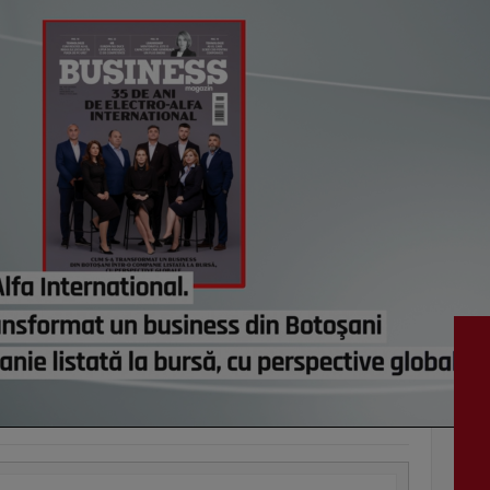
vezi c
VI