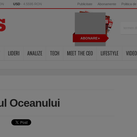
RON
USD
- 4.5595 RON
Publicitate
Abonamente
Politica de
ABONARE
Y
LIDERI
ANALIZE
TECH
MEET THE CEO
LIFESTYLE
VIDEO
cul Oceanului