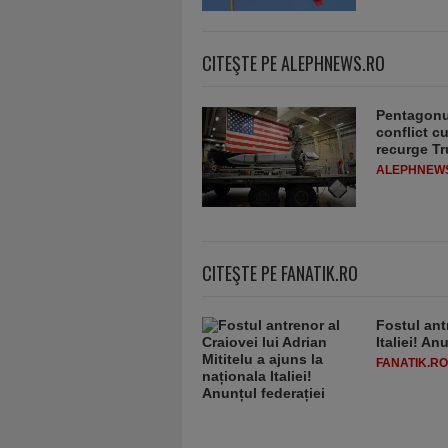
CITEŞTE PE ALEPHNEWS.RO
Pentagonul
conflict c
recurge T
ALEPHNEW
CITEŞTE PE FANATIK.RO
Fostul antr
Italiei! An
FANATIK.RO