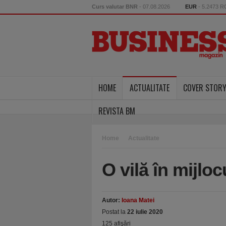
Curs valutar BNR
- 07.08.2026
EUR
- 5.2473 
HOME
ACTUALITATE
COVER STOR
REVISTA BM
Home
Actualitate
O vilă în mijlo
Autor:
Ioana Matei
Postat la
22 iulie 2020
125 afişări