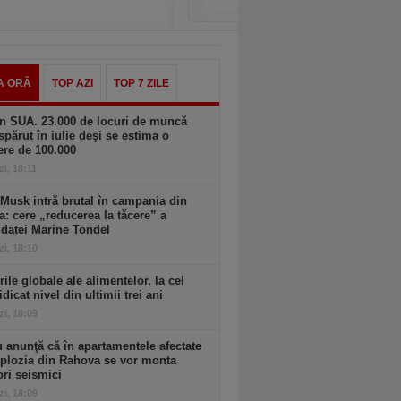
A ORĂ
TOP AZI
TOP 7 ZILE
n SUA. 23.000 de locuri de muncă
spărut în iulie deşi se estima o
ere de 100.000
zi, 18:11
Musk intră brutal în campania din
a: cere „reducerea la tăcere” a
datei Marine Tondel
zi, 18:10
rile globale ale alimentelor, la cel
idicat nivel din ultimii trei ani
zi, 18:09
 anunţă că în apartamentele afectate
plozia din Rahova se vor monta
ri seismici
zi, 18:09