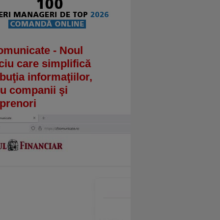
omunicate - Noul
ciu care simplifică
ibuţia informaţiilor,
u companii şi
prenori