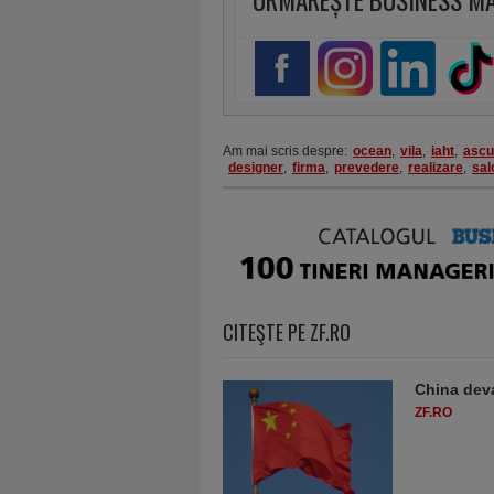
URMĂREȘTE BUSINESS M
Am mai scris despre:
ocean
,
vila
,
iaht
,
ascu
designer
,
firma
,
prevedere
,
realizare
,
sal
CITEŞTE PE ZF.RO
China deva
ZF.RO