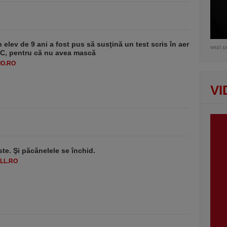
 elev de 9 ani a fost pus să susţină un test scris în aer
vezi c
-1°C, pentru că nu avea mască
O.RO
VI
ste. Şi păcănelele se închid.
LL.RO