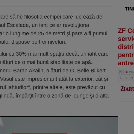
are să fie filosofia echipei care lucrează de
ul Escalade, un iaht ce ar revoluţiona
ZF C
ar o lungime de 25 de metri şi pare a fi primul
servi
ale, dispuse pe trei niveluri.
distr
tului cu 30% mai mult spaţiu decât un iaht care
pentr
alături de o mai bună stabilitate pe apă.
antre
nerul Baran Akalin, alături de G. Belle Bilkert
sul este impresionant atât la exterior, cât şi
rul iahturilor”, printre altele, este prevăzut cu
indă, împărţit între o zonă de lounge şi o alta