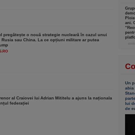
Grupu
demol
Ploie
ani. 
“Reor
pentr
 pregătește o nouă strategie nucleară în cazul unui
platf
u Rusia sau China. La ce opțiuni militare ar putea
astă
rump
S.RO
Co
Un p
abia
Stan
enor al Craiovei lui Adrian Mititelu a ajuns la naționala
part
unțul federației
lui d
de e