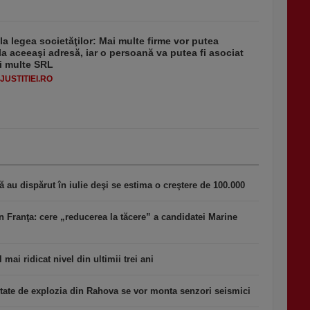
 la legea societăţilor: Mai multe firme vor putea
la aceeaşi adresă, iar o persoană va putea fi asociat
i multe SRL
USTITIEI.RO
au dispărut în iulie deşi se estima o creştere de 100.000
n Franţa: cere „reducerea la tăcere” a candidatei Marine
 mai ridicat nivel din ultimii trei ani
tate de explozia din Rahova se vor monta senzori seismici