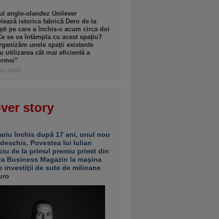
l anglo-olandez Unilever
ează istorica fabrică Dero de la
şti pe care a închis-o acum circa doi
Ce se va întâmpla cu acest spaţiu?
ganizăm unele spaţii existente
u utilizarea cât mai eficientă a
ormei”
zi, 18:08
ver story
ariu închis după 17 ani, unul nou
 deschis. Povestea lui Iulian
ciu de la primul premiu primit din
ea Business Magazin la maşina
e investiţii de sute de milioane
uro