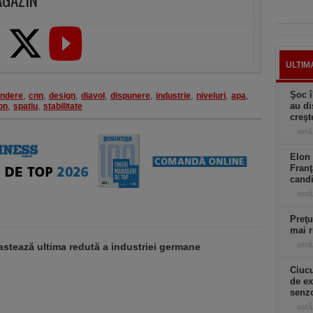
AGAZIN
ULTIM
Şoc î
ndere
,
cnn
,
design
,
diavol
,
dispunere
,
industrie
,
niveluri
,
apa
,
au di
on
,
spatiu
,
stabilitate
creşt
astă
Elon 
Franţ
candi
astă
Preţu
mai r
astă
stează ultima redută a industriei germane
Ciucu
de ex
senzo
astă