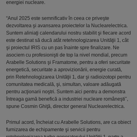
energiei nucleare.
“Anul 2025 este semnificativ în ceea ce priveşte
dezvoltarea şi avansarea proiectelor la Nuclearelectrica.
Suntem aliniaţi calendarului nostru stabilit şi fiecare acord
este destinat să ducă atât retehnologizarea Unităţii 1, cât
şi proiectul IRIS cu un pas înainte spre finalizare. Ne
asociem cu profesionişti de top la nivel mondial, precum
Arabelle Solutions şi Framatome, pentru a oferi securitate
energetică, securitate a aprovizionării, energie curată,
prin Retehnologizarea Unităţii 1, dar şi radioizotopi pentru
comunitatea medicală, şi, simultan, valoare adăugată
pentru acţionarii noştri. Suntem aici pentru a demonstra
întreaga gamă benefică a industriei nucleare româneşti",
spune Cosmin Ghiţă, director general Nuclearelectrica.
Primul acord, încheiat cu Arabelle Solutions, are ca obiect
furnizarea de echipamente şi servicii pentru
retehnologizarea turbo-generatorului Unităţii 1, parte a