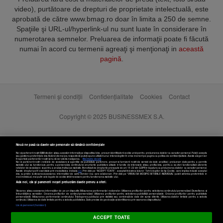
video), purtătoare de drepturi de proprietate intelectuală, este
aprobată de către www.bmag.ro doar în limita a 250 de semne.
Spaţiile şi URL-ul/hyperlink-ul nu sunt luate în considerare în
numerotarea semnelor. Preluarea de informaţii poate fi făcută
numai în acord cu termenii agreaţi şi menţionaţi in
această
pagină
.
Termeni și condiții
Confidențialitate
Cookies
Contact
Copyright © 2025 BUSINESSMEX S.A.
Nouă ne pasă ca datele tale personale să rămână confidențiale
Noi și partenerii noștri
589
stocăm și/sau accesăm informații pe dispozitivul dvs., precum identificatorii cookie unici pentru prelucrarea datelor cu caracter personal. Puteți accepta
sau gestiona preferințele dvs. făcând clic mai jos, respectiv vă puteți opune utilizării unui interes legitim în orice moment pe pagina cu politica de confidențialitate. Aceste alegeri vor
fi raportate partenerilor noștri și nu vă vor afecta navigarea.
Mai multe detalii
Noi si partenerii nostri (retelele de socializare si agentiile de publicitate partenere, precum si furnizorii nostri de servicii de date analitice) prelucram date pentru a permite
website-ului sa functioneze, pentru a personaliza continutul si anunturile publicitare afisate in functie de interesele si/sau profilul dvs., pentru a va oferi functionalitati aferente
retelelor de socializare si pentru a analiza traficul pe website. Beneficiati de drepturile prevazute de art. 15-22 din GDPR in legatura cu prelucrarea datelor cu caracter personal.
Aceste drepturi pot fi exercitate prin modalitatea indicata
aici
. Prin click pe “ACCEPT TOATE”, acceptati folosirea tuturor Tehnologiilor de tip Cookie, care implica inclusiv acceptul
dvs. cu privire la stocarea/accesarea informatiilor de catre Vendor-ii cu care colaboram. Prin click pe “VREAU SA MODIFIC SETARILE INDIVIDUAL” puteti schimba preferintele in
mod individual, mai putin cele legate de cookie strict necesare pentru functionarea website-ului.
Atât noi, cât și partenerii noștri prelucrăm datele pentru a oferi:
Stocarea și/sau accesarea informațiilor de pe un dispozitiv. Măsurarea performanței reclamelor. Utilizarea profilurilor pentru selectarea conținutului personalizat. Dezvoltarea și
îmbunătățirea serviciilor. Crearea profilurilor de conținut personalizat. Utilizarea profilurilor pentru selectarea publicității personalizate. Crearea profilurilor pentru publicitate
personalizată. Măsurarea performanței conținutului. Înțelegerea publicului prin statistici sau combinații de date din surse diferite. Utilizarea datelor limitate pentru a selecta
Setări cookies
conținutul. Utilizarea de date limitate pentru a selecta publicitatea. Date precise de geolocație și identificarea prin scanarea dispozitivului.
Listă parteneri (furnizori)
ACCEPT TOATE