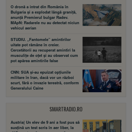
O dronă a intrat din România în
Bulgaria și a explodat lângă graniță,
anunță Premierul bulgar Radev.
MApN: Radarele nu au detectat niciun
vehicul aerian
STUDIU. „Fantomele” amintirilor
uitate pot rămâne în creier.
Cercetătorii au recuperat amintiri la
musculițe de oțet și au observat cum
pot apărea amintirile false
CNN: SUA şi-au epuizat opțiunile
militare în Iran, dacă vor un război
scurt, fără o invazie terestră, conform
Generalului Caine
SMARTRADIO.RO
Austria| Un elev de 9 ani a fost pus să
susţină un test scris în aer liber, la