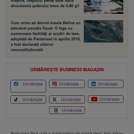
maşina, răspunzi penal doar dacă
alcoolemia şoferului trece de 0,80 g/l
Cum urma să devină Insula Belina un
adevărat paradis fiscal: O lege cu
numeroase facilităţi şi scutiri de taxe,
adoptată de Parlament în aprilie 2019,
a fost declarată ulterior
neconstituţională
URMĂREȘTE BUSINESS MAGAZIN
Urmărește
Urmărește
Urmărește
Urmărește
Urmărește
Urmărește
Urmărește
Preluarea fără cost a materialelor de presă (text, foto si/sau