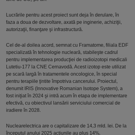
Lucrările pentru acest proiect sunt deja în derulare, în
faza a doua de dezvoltare, axată pe inginerie, achiziţii,
autorizaţii, finanţare şi infrastructură.
Cel de-al doilea acord, semnat cu Framatome, filiala EDF
specializată în tehnologie nucleară, stabileşte cadrul
pentru implementarea producţiei de radioizotopi medicali
Lutetiu-177 la CNE Cernavodă. Acest izotop este utilizat
pe scară largă în tratamentele oncologice, în special
pentru terapiile ţintite împotriva cancerului. Proiectul,
denumit IRIS (Innovative Romanian Isotope System), a
fost iniţiat în 2024 şi intră acum în etapa de implementare
efectivă, cu obiectivul lansării serviciului comercial de
iradiere în 2028.
Nuclearelectrica are o capitalizare de 14,3 mld. lei. De la
începutul anului 2025 acţiunile au plus 14%.