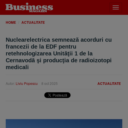
Desch
meniu
HOME
ACTUALITATE
Nuclearelectrica semnează acorduri cu
francezii de la EDF pentru
retehnologizarea Unităţii 1 de la
Cernavodă şi producţia de radioizotopi
medicali
Autor:
Liviu Popescu
8 oct 2025
ACTUALITATE