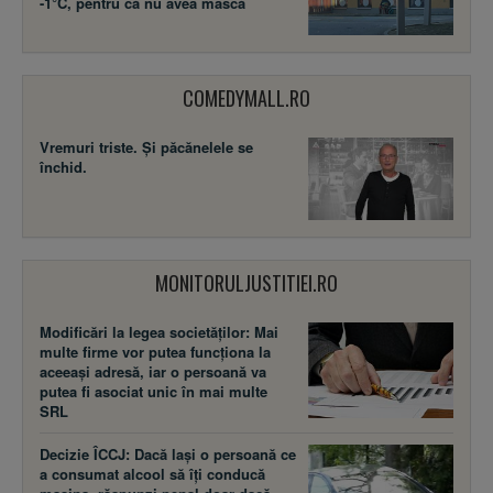
-1°C, pentru că nu avea mască
COMEDYMALL.RO
Vremuri triste. Şi păcănelele se
închid.
MONITORULJUSTITIEI.RO
Modificări la legea societăţilor: Mai
multe firme vor putea funcţiona la
aceeaşi adresă, iar o persoană va
putea fi asociat unic în mai multe
SRL
Decizie ÎCCJ: Dacă laşi o persoană ce
a consumat alcool să îţi conducă