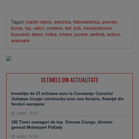
Taguri:
maxim istoric
,
electrica
,
hidroelectrica
,
premier
,
bursa
,
top
,
valori
,
crestere
,
bet
,
bvb
,
tranzactionare
,
bucuresti
,
debut
,
indice
,
intrare
,
puncte
,
sedinta
,
actiuni
,
avansare
ULTIMELE DIN ACTUALITATE
Investiţie de 23 milioane euro la Constanţa: Consiliul
Judeţean începe construcţia unui nou Acvariu, finanţat din
fonduri europene
astăzi, 16:50
100 Tineri manageri de top. Simona Ciungu, director
general Mobexpert Pallady
astăzi, 14:00