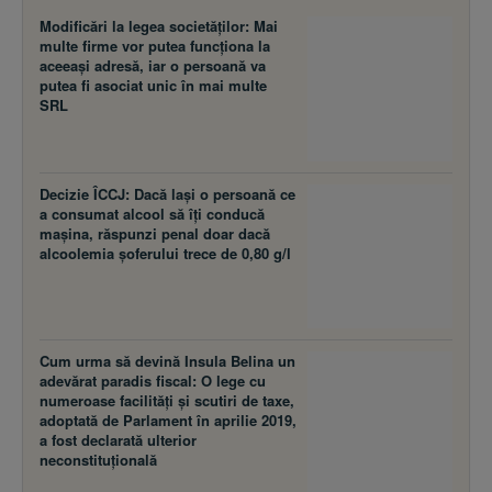
Modificări la legea societăţilor: Mai
multe firme vor putea funcţiona la
aceeaşi adresă, iar o persoană va
putea fi asociat unic în mai multe
SRL
Decizie ÎCCJ: Dacă laşi o persoană ce
a consumat alcool să îţi conducă
maşina, răspunzi penal doar dacă
alcoolemia şoferului trece de 0,80 g/l
Cum urma să devină Insula Belina un
adevărat paradis fiscal: O lege cu
numeroase facilităţi şi scutiri de taxe,
adoptată de Parlament în aprilie 2019,
a fost declarată ulterior
neconstituţională