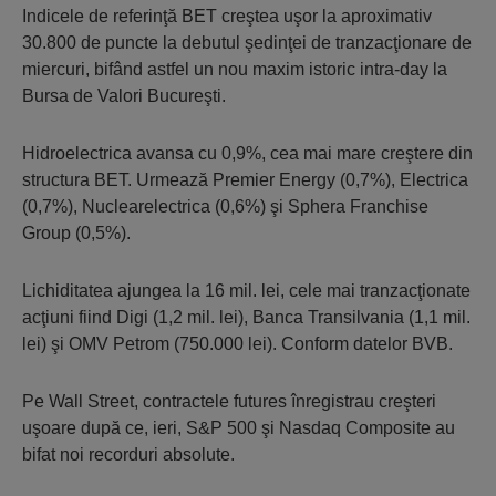
Indicele de referinţă BET creştea uşor la aproximativ
30.800 de puncte la debutul şedinţei de tranzacţionare de
miercuri, bifând astfel un nou maxim istoric intra-day la
Bursa de Valori Bucureşti.
Hidroelectrica avansa cu 0,9%, cea mai mare creştere din
structura BET. Urmează Premier Energy (0,7%), Electrica
(0,7%), Nuclearelectrica (0,6%) şi Sphera Franchise
Group (0,5%).
Lichiditatea ajungea la 16 mil. lei, cele mai tranzacţionate
acţiuni fiind Digi (1,2 mil. lei), Banca Transilvania (1,1 mil.
lei) şi OMV Petrom (750.000 lei). Conform datelor BVB.
Pe Wall Street, contractele futures înregistrau creşteri
uşoare după ce, ieri, S&P 500 şi Nasdaq Composite au
bifat noi recorduri absolute.