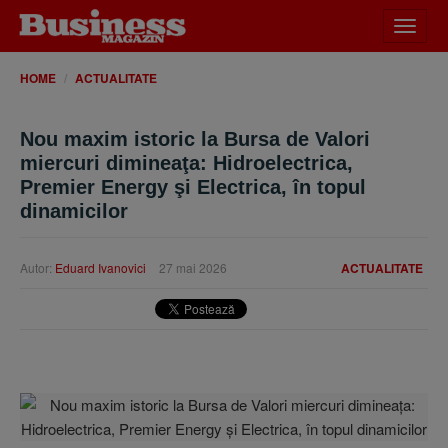
Desch
meniu
HOME
ACTUALITATE
Nou maxim istoric la Bursa de Valori
miercuri dimineaţa: Hidroelectrica,
Premier Energy şi Electrica, în topul
dinamicilor
Autor:
Eduard Ivanovici
27 mai 2026
ACTUALITATE