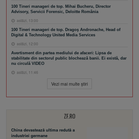
100 Tineri manageri de top. Mihai Bucheru, Director
Advisory, Servicii Forensic, Deloitte România
astăzi, 13:00
100 Tineri manageri de top. Dragoş Andronache, Head of
Digital & Technology United Media Services
astăzi, 12:00
Avertisment din partea mediului de afaceri: Lipsa de
stabilitate din sectorul public blochează banii. Ei există, dar
nu circulă VIDEO
astăzi, 11:46
Vezi mai multe ştiri
ZF.RO
China devastează ultima redută a
industriei germane