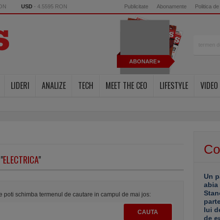
RON
USD
- 4.5595 RON
Publicitate
Abonamente
Politica de
ABONARE
LIDERI
ANALIZE
TECH
MEET THE CEO
LIFESTYLE
VIDEO
Co
"
ELECTRICA
"
Un p
abia
Stan
te poti schimba termenul de cautare in campul de mai jos:
part
lui d
de e