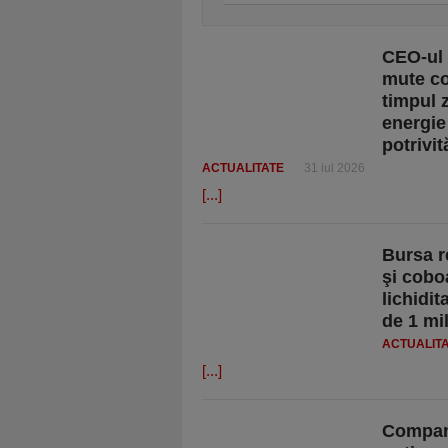
CEO-ul 
mute co
timpul 
energie
potrivit
ACTUALITATE
31 iul 2026
[...]
Bursa r
şi cobo
lichidi
de 1 mi
ACTUALIT
[...]
Compan