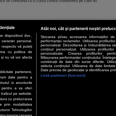
ctrice se confruntă cu o cursă contra cronometru pe care nu
PAGINA URMĂTOARE »
dențiale
Atât noi, cât și partenerii noștri preluc
 dispozitivul dvs.,
Stocarea și/sau accesarea informațiilor de
u caracter personal.
performanței reclamelor. Utilizarea profilurilo
personalizat. Dezvoltarea și îmbunătățirea serv
 respectiv vă puteți
conținut personalizat. Utilizarea profilurilor
VER STORY
LIDERI
ANALIZE
HI-TECH
MEET THE CEO
ina cu politica de
personalizate. Crearea profilurilor pentr
i și nu vă vor afecta
Măsurarea performanței conținutului. Înțelegere
combinații de date din surse diferite. Utiliz
uri utile
Servicii
selecta conținutul. Utilizarea de date limitat
Date precise de geolocație și identificarea prin
ublicitate partenere,
Listă parteneri (furnizori)
Financiar
Politica de confidentialitate
Newsletter
ucram date pentru a
 Noi
Termeni si conditii
RSS
nutul si anunturile
t Redactie
About cookies
., pentru a va oferi
t Marketing
 traficul pe website.
atura cu prelucrarea
 Vanzari
te prin modalitatea
ente print
uturor Tehnologiilor
orii BM
a stocarea/accesarea