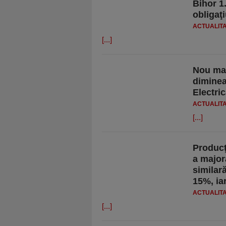
Bihor 1.
obligaţi
ACTUALIT
[...]
Nou max
diminea
Electric
ACTUALIT
[...]
Producţ
a major
similar
15%, ia
ACTUALIT
[...]