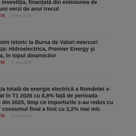
 Investiţia, finanţată din emisiunea de
uni verzi de anul trecut
ATE
30 mai 2026
im istoric la Bursa de Valori miercuri
ţa: Hidroelectrica, Premier Energy şi
a, în topul dinamicilor
ATE
27 mai 2026
ia totală de energie electrică a României s-
at în T1 2026 cu 8,8% faţă de perioada
ă din 2025, timp ce importurile s-au redus cu
r consumul final a fost cu 2,2% mai mic
ATE
15 mai 2026