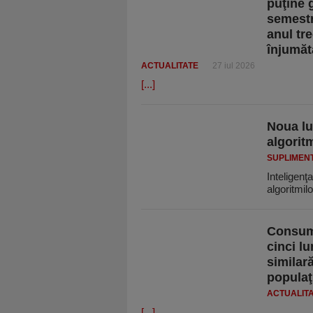
puţine 
semestr
anul tre
înjumăt
ACTUALITATE
27 iul 2026
[...]
Noua lu
algorit
SUPLIMEN
Inteligenţa
algoritmil
Consumu
cinci l
similar
populaţ
ACTUALIT
[...]