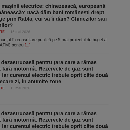
 maşinii electrice: chinezească, europeană
mânească? Dacă dăm bani româneşti drept
ie prin Rabla, cui să îi dăm? Chinezilor sau
ilor?
ATE
15 mai 2026
unţat în consultare publică pe 9 mai proiectul de buget al
 (AFM) pentru
[...]
e dezastruoasă pentru ţara care a rămas
 fără motorină. Rezervele de gaz sunt
, iar curentul electric trebuie oprit câte două
iecare zi, în anumite zone
ATE
15 mai 2026
e dezastruoasă pentru ţara care a rămas
 fără motorină. Rezervele de gaz sunt
, iar curentul electric trebuie oprit câte două