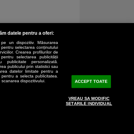
răm datele pentru a oferi:
 pe un dispozitiv. Măsurarea
r pentru selectarea conținutului
iciilor. Crearea profilurilor de
 pentru selectarea publicității
LIFESTYLE
SPECIAL
OPINII
u publicitate personalizată.
a publicului prin statistici sau
area datelor limitate pentru a
Revista Business Magazin
e pentru a selecta publicitatea.
 scanarea dispozitivului.
ACCEPT TOATE
Abonează-te şi primeşte revista acasă
saptămânal
VREAU SA MODIFIC
Discount:
15%
SETARILE INDIVIDUAL
Arhivă revistă
ABONARE