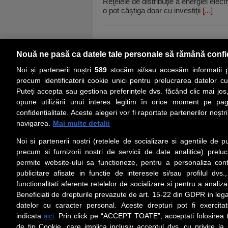
Reţelele de distribuţie a energiei ele
o pot câştiga doar cu investiţii
[...]
Nouă ne pasă ca datele tale personale să rămână confi
Noi și partenerii noștri
589
stocăm și/sau accesăm informații pe
precum identificatorii cookie unici pentru prelucrarea datelor c
Puteți accepta sau gestiona preferințele dvs. făcând clic mai jos,
PRIMA PAGINĂ
ACTUALITATE
CO
opune utilizării unui interes legitim în orice moment pe pag
confidențialitate. Aceste alegeri vor fi raportate partenerilor noștr
navigarea.
Mai multe detalii
Social
Link-
Noi si partenerii nostri (retelele de socializare si agentiile de p
Z
iarul 
Urmareste-ne pe Facebook
precum si furnizorii nostri de servicii de date analitice) prel
Despre
permite website-ului sa functioneze, pentru a personaliza conti
Contac
publicitare afisate in functie de interesele si/sau profilul dvs
Contac
functionalitati aferente retelelor de socializare si pentru a analiza
Beneficiati de drepturile prevazute de art. 15-22 din GDPR in leg
Contact
datelor cu caracter personal. Aceste drepturi pot fi exercita
Abonam
indicata
. Prin click pe “ACCEPT TOATE”, acceptati folosirea t
aici
Redact
de tip Cookie, care implica inclusiv acceptul dvs. cu privire l