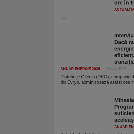
ore în f
ACTUALIT
[...]
Intervi
Dacă nu 
energie
eficien
tranziţ
ANUAR ENERGIE 2026
13 mai 2026
Distribuţie Oltenia (DEO), compania de 
din Evryo, administrează astăzi cea
Mihaela
Program
suficien
aceleaş
ANUAR EN