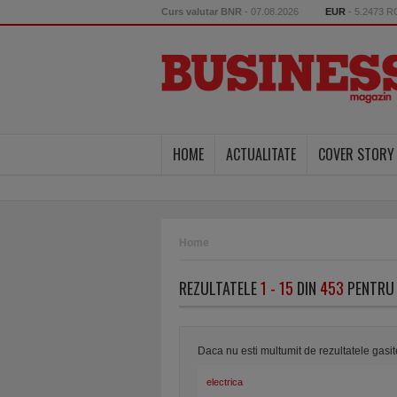
Curs valutar BNR
- 07.08.2026
EUR
- 5.2473 
HOME
ACTUALITATE
COVER STORY
Home
REZULTATELE
1 - 15
DIN
453
PENTRU 
Daca nu esti multumit de rezultatele gasi