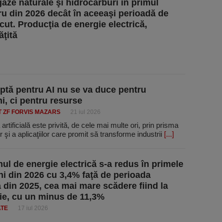
gaze naturale şi hidrocarburi în primul
u din 2026 decât în aceeaşi perioadă de
cut. Producţia de energie electrică,
ăţită
ptă pentru AI nu se va duce pentru
mi, ci pentru resurse
T ZF FORVIS MAZARS
21 iul 2026
 artificială este privită, de cele mai multe ori, prin prisma
or şi a aplicaţiilor care promit să transforme industrii
[...]
l de energie electrică s-a redus în primele
uni din 2026 cu 3,4% faţă de perioada
ă din 2025, cea mai mare scădere fiind la
ie, cu un minus de 11,3%
ATE
17 iul 2026