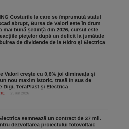
G Costurile la care se împrumută statul
cad abrupt, Bursa de Valori este în drum
a mai bună şedinţă din 2026, cursul este
reacţiile pieţelor după un deficit la jumătate
ibuirea de dividende de la Hidro şi Electrica
e Valori creşte cu 0,8% joi dimineaţa şi
 un nou maxim istoric, trasă în sus de
e Digi, TeraPlast şi Electrica
ATE
25 iun 2026
Electrica semnează un contract de 37 mil.
ntru dezvoltarea proiectului fotovoltaic