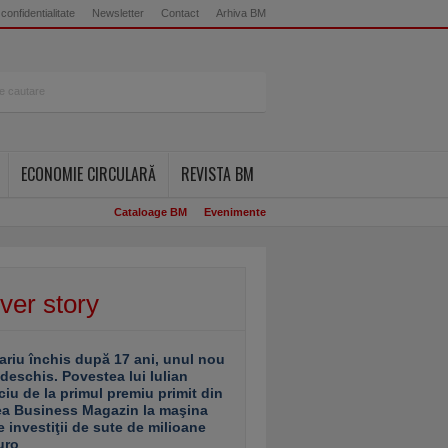
 confidentialitate
Newsletter
Contact
Arhiva BM
ECONOMIE CIRCULARĂ
REVISTA BM
Cataloage BM
Evenimente
ver story
ariu închis după 17 ani, unul nou
 deschis. Povestea lui Iulian
ciu de la primul premiu primit din
ea Business Magazin la maşina
e investiţii de sute de milioane
uro