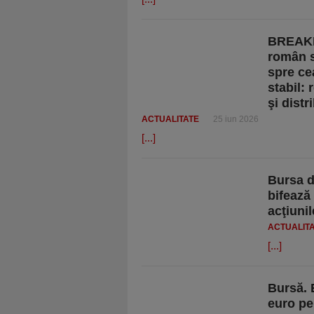
BREAKIN
român s
spre ce
stabil: 
şi distr
ACTUALITATE
25 iun 2026
[...]
Bursa d
bifează
acţiunil
ACTUALIT
[...]
Bursă. 
euro pe