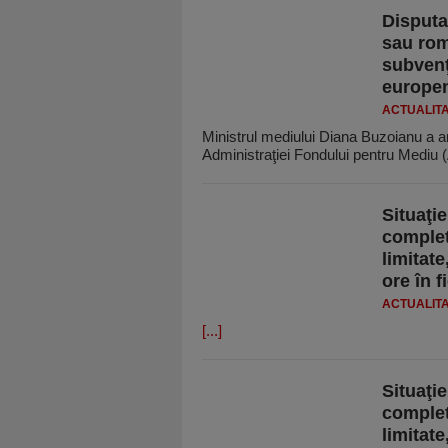
Disputa
sau ro
subvenţ
europen
ACTUALIT
Ministrul mediului Diana Buzoianu a an
Administraţiei Fondului pentru Mediu
Situaţi
complet
limitate
ore în f
ACTUALIT
[...]
Situaţi
complet
limitate