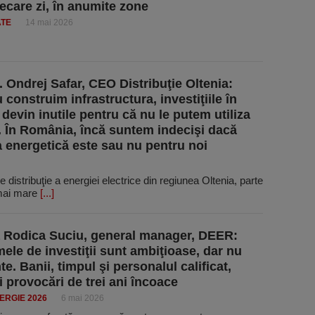
iecare zi, în anumite zone
ATE
14 mai 2026
u. Ondrej Safar, CEO Distribuţie Oltenia:
construim infrastructura, investiţiile în
 devin inutile pentru că nu le putem utiliza
t. În România, încă suntem indecişi dacă
ia energetică este sau nu pentru noi
distribuţie a energiei electrice din regiunea Oltenia, parte
 mai mare
[...]
 Rodica Suciu, general manager, DEER:
ele de investiţii sunt ambiţioase, dar nu
te. Banii, timpul şi personalul calificat,
i provocări de trei ani încoace
ERGIE 2026
6 mai 2026