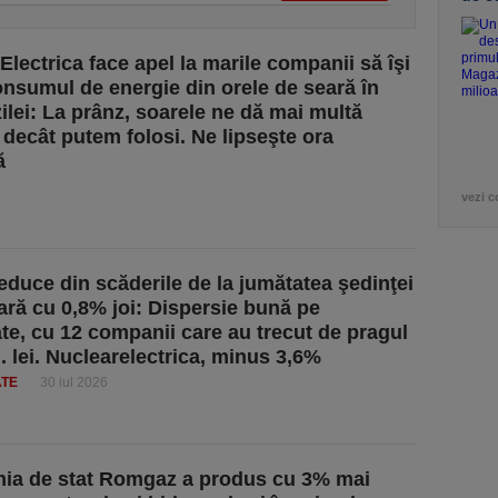
Electrica face apel la marile companii să îşi
nsumul de energie din orele de seară în
zilei: La prânz, soarele ne dă mai multă
 decât putem folosi. Ne lipseşte ora
ă
vezi c
educe din scăderile de la jumătatea şedinţei
ară cu 0,8% joi: Dispersie bună pe
tate, cu 12 companii care au trecut de pragul
l. lei. Nuclearelectrica, minus 3,6%
ATE
30 iul 2026
ia de stat Romgaz a produs cu 3% mai