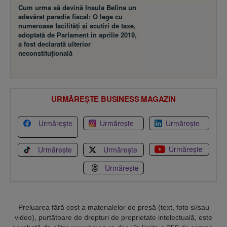
Cum urma să devină Insula Belina un
adevărat paradis fiscal: O lege cu
numeroase facilităţi şi scutiri de taxe,
adoptată de Parlament în aprilie 2019,
a fost declarată ulterior
neconstituţională
URMĂREȘTE BUSINESS MAGAZIN
Urmărește
Urmărește
Urmărește
Urmărește
Urmărește
Urmărește
Urmărește
Preluarea fără cost a materialelor de presă (text, foto si/sau
video), purtătoare de drepturi de proprietate intelectuală, este