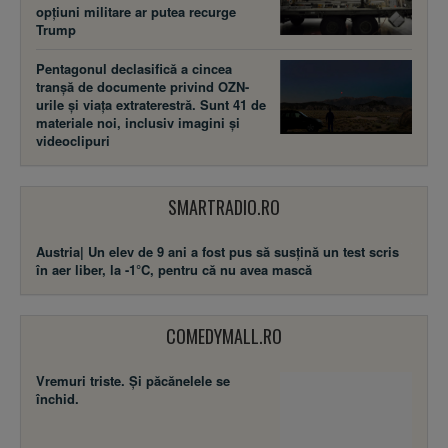
opțiuni militare ar putea recurge
Trump
Pentagonul declasifică a cincea
tranșă de documente privind OZN-
urile și viața extraterestră. Sunt 41 de
materiale noi, inclusiv imagini și
videoclipuri
SMARTRADIO.RO
Austria| Un elev de 9 ani a fost pus să susţină un test scris
în aer liber, la -1°C, pentru că nu avea mască
COMEDYMALL.RO
Vremuri triste. Şi păcănelele se
închid.