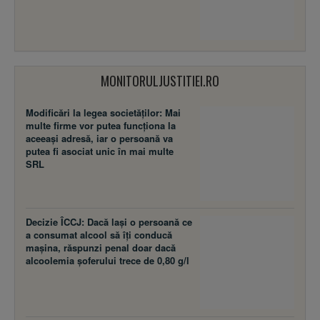
MONITORULJUSTITIEI.RO
Modificări la legea societăţilor: Mai
multe firme vor putea funcţiona la
aceeaşi adresă, iar o persoană va
putea fi asociat unic în mai multe
SRL
Decizie ÎCCJ: Dacă laşi o persoană ce
a consumat alcool să îţi conducă
maşina, răspunzi penal doar dacă
alcoolemia şoferului trece de 0,80 g/l