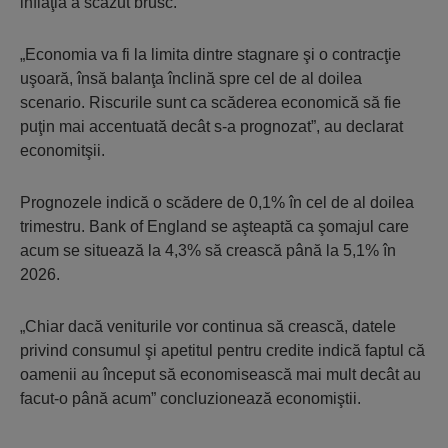
inflaţia a scăzut brusc.
„Economia va fi la limita dintre stagnare şi o contracţie
uşoară, însă balanţa înclină spre cel de al doilea
scenario. Riscurile sunt ca scăderea economică să fie
puţin mai accentuată decât s-a prognozat”, au declarat
economitşii.
Prognozele indică o scădere de 0,1% în cel de al doilea
trimestru. Bank of England se aşteaptă ca şomajul care
acum se situează la 4,3% să crească până la 5,1% în
2026.
„Chiar dacă veniturile vor continua să crească, datele
privind consumul şi apetitul pentru credite indică faptul că
oamenii au început să economisească mai mult decât au
facut-o până acum” concluzionează economiştii.