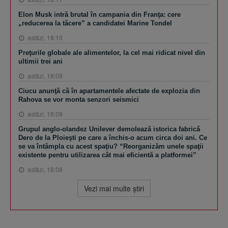
Elon Musk intră brutal în campania din Franţa: cere
„reducerea la tăcere” a candidatei Marine Tondel
astăzi, 18:10
Preţurile globale ale alimentelor, la cel mai ridicat nivel din
ultimii trei ani
astăzi, 18:09
Ciucu anunţă că în apartamentele afectate de explozia din
Rahova se vor monta senzori seismici
astăzi, 18:09
Grupul anglo-olandez Unilever demolează istorica fabrică
Dero de la Ploieşti pe care a închis-o acum circa doi ani. Ce
se va întâmpla cu acest spaţiu? “Reorganizăm unele spaţii
existente pentru utilizarea cât mai eficientă a platformei”
astăzi, 18:08
Vezi mai multe ştiri