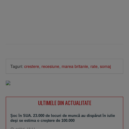
Taguri:
crestere
,
recesiune
,
marea britanie
,
rate
,
somaj
ULTIMELE DIN ACTUALITATE
Şoc în SUA. 23.000 de locuri de muncă au dispărut în iulie
deşi se estima o creştere de 100.000
astăzi, 18:11