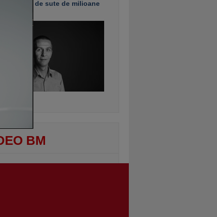
e investiţii de sute de milioane
uro
ontinuarea
DEO BM