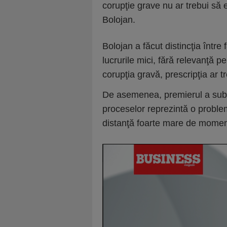
corupţie grave nu ar trebui să ex
Bolojan.
Bolojan a făcut distincţia între
lucrurile mici, fără relevanţă pe
corupţia gravă, prescripţia ar t
De asemenea, premierul a subli
proceselor reprezintă o proble
distanţă foarte mare de momentu