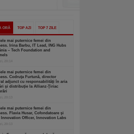
A ORĂ
TOP AZI
TOP 7 ZILE
ele mai puternice femei din
ess. Irina Barbu, IT Lead, ING Hubs
nia – Tech Foundation and
nels
zi, 20:14
ele mai puternice femei din
ess. Codruţa Furtună, director
al adjunct cu responsabilităţi în aria
ri şi distribuţie la Allianz-Ţiriac
rări
zi, 20:13
ele mai puternice femei din
ess. Flavia Husar, Cofondatoare şi
 Innovation Officer, Innovation Labs
zi, 20:13