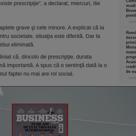
Comi
iste prescripţie”, a declarat, miercuri, Ilie
modif
Bruxe
pierd
astă
 faptele grave şi cele minore. A explicat că la
Român
ntru societate, situaţia este diferită. Dar la
dezvo
primi
rebui eliminată.
Minis
manda
niat că, dincolo de prescripţie, durata
progr
Acasă
mă importantă. A spus că o sentinţă dată la o
credi
de eu
l faptei nu mai are rol social.
astă
Co
Un p
abia
Stan
part