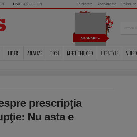
RON
USD
- 4.5595 RON
Publicitate
Abonamente
Politica de
ABONARE
Y
LIDERI
ANALIZE
TECH
MEET THE CEO
LIFESTYLE
VIDEO
espre prescripţia
upţie: Nu asta e