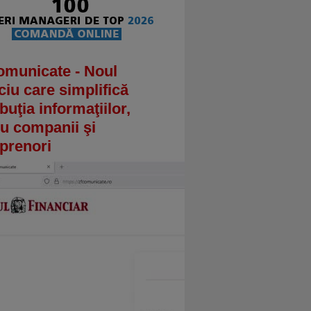
omunicate - Noul
ciu care simplifică
ibuţia informaţiilor,
u companii şi
prenori