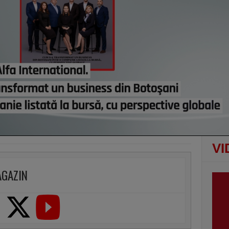
lui d
de e
vezi c
VI
AGAZIN