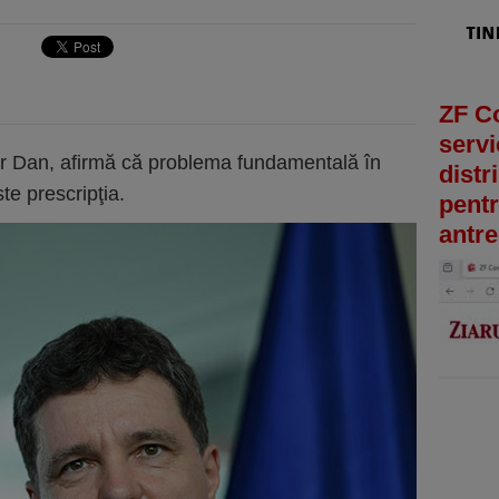
ZF C
servi
r Dan, afirmă că problema fundamentală în
distr
te prescripţia.
pentr
antre