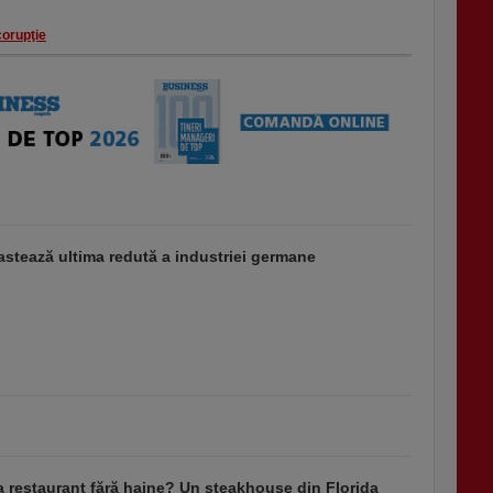
corupţie
stează ultima redută a industriei germane
a restaurant fără haine? Un steakhouse din Florida