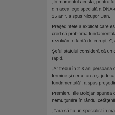
„În momentul acesta, pentru fap
din acea lege specială a DNA-u
15 ani", a spus Nicuşor Dan.
Preşedintele a explicat care e
cred că problema fundamentală
rezolvăm o faptă de corupţie”,
Şeful statului consideră că un d
rapid.
„Ar trebui în 2-3 ani persoana 
termine şi cercetarea şi judeca
fundamentală", a spus preşedin
Premierul Ilie Bolojan spunea 
nemulţumire în rândul cetăţenil
„Fără să fiu un specialist în ma