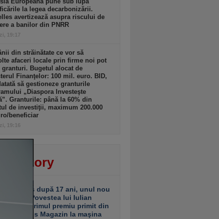
sia Europeană pune sub lupă
icările la legea decarbonizării.
lles avertizează asupra riscului de
ere a banilor din PNRR
zi, 19:17
ii din străinătate ce vor să
lte afaceri locale prin firme noi pot
 granturi. Bugetul alocat de
terul Finanţelor: 100 mil. euro. BID,
tată să gestioneze granturile
amului „Diaspora Investeşte
”. Granturile: până la 60% din
tul de investiţii, maximum 200.000
ro/beneficiar
zi, 19:16
ver story
ariu închis după 17 ani, unul nou
 deschis. Povestea lui Iulian
ciu de la primul premiu primit din
ea Business Magazin la maşina