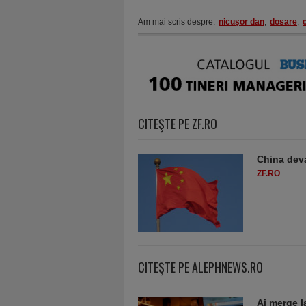
Am mai scris despre:
nicuşor dan
,
dosare
,
CITEŞTE PE ZF.RO
China deva
ZF.RO
CITEŞTE PE ALEPHNEWS.RO
Ai merge l