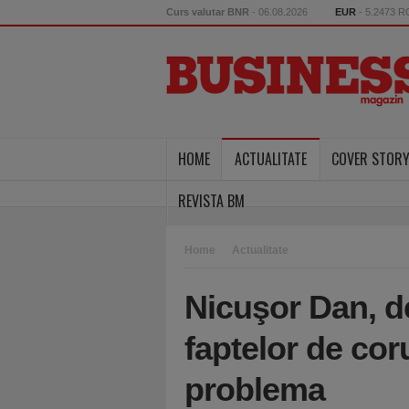
Curs valutar BNR
- 06.08.2026
EUR
- 5.2473 
HOME
ACTUALITATE
COVER STOR
REVISTA BM
Home
Actualitate
Nicuşor Dan, d
faptelor de cor
problema