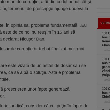
te mari de corupţie, atât din codul penal cât şi
lui, termenul de prescripţie ajunge undeva la
ULTIM
ste, în opinia sa, problema fundamentală. „Eu
 este de ce noi nu reuşim în 15 ani să
100 C
busin
 a declarat Nicuşor Dan.
Româ
Chan
osar de corupţie ar trebui finalizat mult mai
astă
100 C
busin
care este vizată de un astfel de dosar să-i se
gener
vânză
rea, ca să aibă o soluţie. Asta e problema
Asigu
tele.
astă
că prescrierea unor fapte generează
100 C
busin
or.
Chief
astă
terie juridică, consider că cel puţin în fapte de