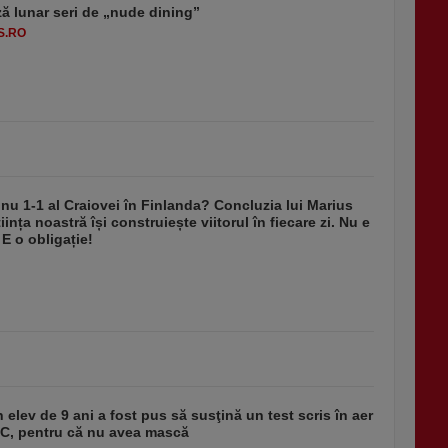
ă lunar seri de „nude dining”
S.RO
nu 1-1 al Craiovei în Finlanda? Concluzia lui Marius
iința noastră își construiește viitorul în fiecare zi. Nu e
 E o obligație!
 elev de 9 ani a fost pus să susţină un test scris în aer
-1°C, pentru că nu avea mască