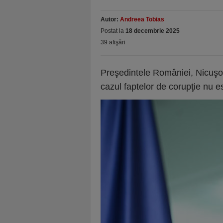
Autor:
Andreea Tobias
Postat la
18 decembrie 2025
39 afişări
Preşedintele României, Nicuşo
cazul faptelor de corupţie nu es