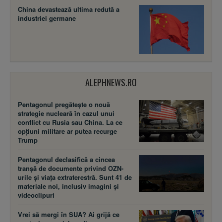
China devastează ultima redută a
industriei germane
ALEPHNEWS.RO
Pentagonul pregătește o nouă
strategie nucleară în cazul unui
conflict cu Rusia sau China. La ce
opțiuni militare ar putea recurge
Trump
Pentagonul declasifică a cincea
tranșă de documente privind OZN-
urile și viața extraterestră. Sunt 41 de
materiale noi, inclusiv imagini și
videoclipuri
Vrei să mergi în SUA? Ai grijă ce