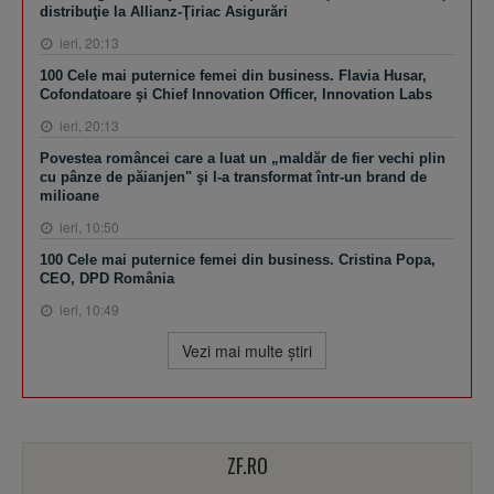
distribuţie la Allianz-Ţiriac Asigurări
ieri, 20:13
100 Cele mai puternice femei din business. Flavia Husar,
Cofondatoare şi Chief Innovation Officer, Innovation Labs
ieri, 20:13
Povestea româncei care a luat un „maldăr de fier vechi plin
cu pânze de păianjen" şi l-a transformat într-un brand de
milioane
ieri, 10:50
100 Cele mai puternice femei din business. Cristina Popa,
CEO, DPD România
ieri, 10:49
Vezi mai multe ştiri
ZF.RO