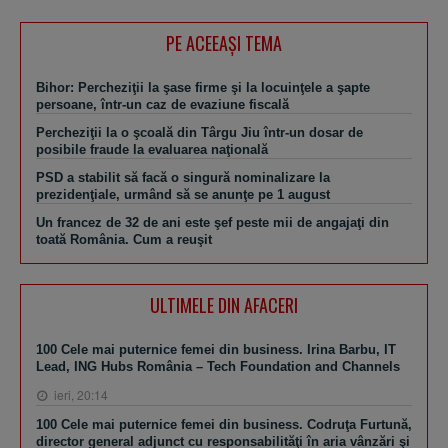
PE ACEEAŞI TEMA
Bihor: Percheziţii la şase firme şi la locuinţele a şapte
persoane, într-un caz de evaziune fiscală
Percheziţii la o şcoală din Târgu Jiu într-un dosar de
posibile fraude la evaluarea naţională
PSD a stabilit să facă o singură nominalizare la
prezidenţiale, urmând să se anunţe pe 1 august
Un francez de 32 de ani este şef peste mii de angajaţi din
toată România. Cum a reuşit
ULTIMELE DIN AFACERI
100 Cele mai puternice femei din business. Irina Barbu, IT
Lead, ING Hubs România – Tech Foundation and Channels
ieri, 20:14
100 Cele mai puternice femei din business. Codruţa Furtună,
director general adjunct cu responsabilităţi în aria vânzări şi