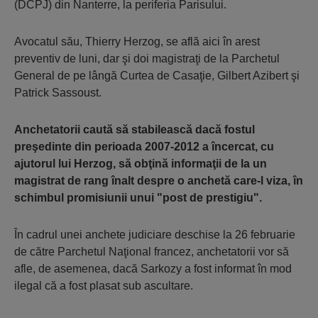
(DCPJ) din Nanterre, la periferia Parisului.
Avocatul său, Thierry Herzog, se află aici în arest
preventiv de luni, dar şi doi magistraţi de la Parchetul
General de pe lângă Curtea de Casaţie, Gilbert Azibert şi
Patrick Sassoust.
Anchetatorii caută să stabilească dacă fostul
preşedinte din perioada 2007-2012 a încercat, cu
ajutorul lui Herzog, să obţină informaţii de la un
magistrat de rang înalt despre o anchetă care-l viza, în
schimbul promisiunii unui "post de prestigiu".
În cadrul unei anchete judiciare deschise la 26 februarie
de către Parchetul Naţional francez, anchetatorii vor să
afle, de asemenea, dacă Sarkozy a fost informat în mod
ilegal că a fost plasat sub ascultare.