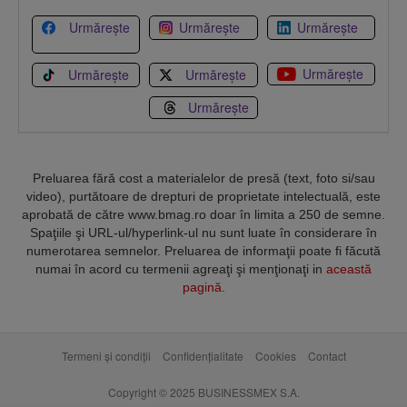
Urmărește
Urmărește
Urmărește
Urmărește
Urmărește
Urmărește
Urmărește
Preluarea fără cost a materialelor de presă (text, foto si/sau
video), purtătoare de drepturi de proprietate intelectuală, este
aprobată de către www.bmag.ro doar în limita a 250 de semne.
Spaţiile şi URL-ul/hyperlink-ul nu sunt luate în considerare în
numerotarea semnelor. Preluarea de informaţii poate fi făcută
numai în acord cu termenii agreaţi şi menţionaţi in
această
pagină
.
Termeni și condiții
Confidențialitate
Cookies
Contact
Copyright © 2025 BUSINESSMEX S.A.