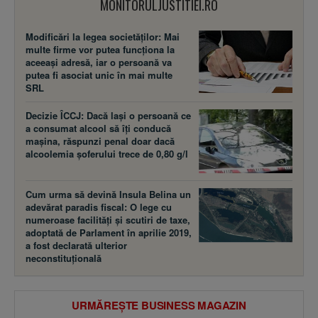
MONITORULJUSTITIEI.RO
Modificări la legea societăţilor: Mai
multe firme vor putea funcţiona la
aceeaşi adresă, iar o persoană va
putea fi asociat unic în mai multe
SRL
Decizie ÎCCJ: Dacă laşi o persoană ce
a consumat alcool să îţi conducă
maşina, răspunzi penal doar dacă
alcoolemia şoferului trece de 0,80 g/l
Cum urma să devină Insula Belina un
adevărat paradis fiscal: O lege cu
numeroase facilităţi şi scutiri de taxe,
adoptată de Parlament în aprilie 2019,
a fost declarată ulterior
neconstituţională
URMĂREȘTE BUSINESS MAGAZIN