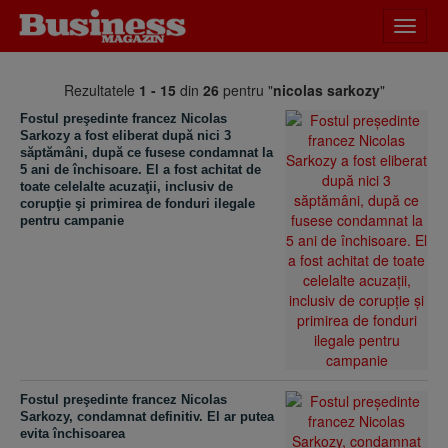
Desch
meniu
Rezultatele
1 - 15
din
26
pentru "
nicolas sarkozy
"
Fostul preşedinte francez Nicolas
Sarkozy a fost eliberat după nici 3
săptămâni, după ce fusese condamnat la
5 ani de închisoare. El a fost achitat de
toate celelalte acuzaţii, inclusiv de
corupţie şi primirea de fonduri ilegale
pentru campanie
Fostul preşedinte francez Nicolas
Sarkozy, condamnat definitiv. El ar putea
evita închisoarea