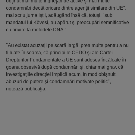
obţinut mai multe îngheţări de active şi mai multe
condamnări decât oricare dintre agenţii similare din UE",
mai scriu jurnaliştii, adăugând însă că, totuşi, "sub
mandatul lui Kövesi, au apărut şi preocupări semnificative
cu privire la metodele DNA."
"Au existat acuzaţii pe scară largă, prea multe pentru a nu
fi luate în seamă, că principiile CEDO şi ale Cartei
Drepturilor Fundamentale a UE sunt adesea încălcate în
goana obsesivă după condamnări şi, chiar mai grav, că
investigaţiile direcţiei implică acum, în mod obişnuit,
abuzuri de putere şi condamnări motivate politic"
,
notează publicaţia.