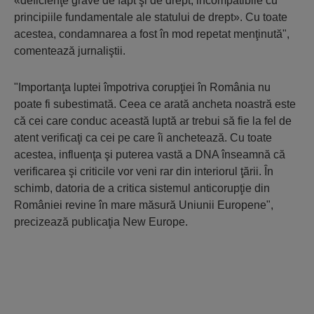
«deficienţe grave de fapt şi de drept, incompatibile cu
principiile fundamentale ale statului de drept». Cu toate
acestea, condamnarea a fost în mod repetat menţinută"
,
comentează jurnaliştii.
"Importanţa luptei împotriva corupţiei în România nu
poate fi subestimată. Ceea ce arată ancheta noastră este
că cei care conduc această luptă ar trebui să fie la fel de
atent verificaţi ca cei pe care îi anchetează. Cu toate
acestea, influenţa şi puterea vastă a DNA înseamnă că
verificarea şi criticile vor veni rar din interiorul ţării. În
schimb, datoria de a critica sistemul anticorupţie din
României revine în mare măsură Uniunii Europene"
,
precizează publicaţia New Europe.