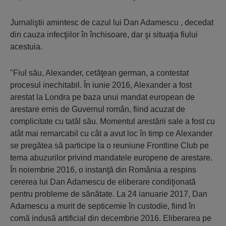
Jurnaliştii amintesc de cazul lui Dan Adamescu , decedat
din cauza infecţiilor în închisoare, dar şi situaţia fiului
acestuia.
"Fiul său, Alexander, cetăţean german, a contestat
procesul inechitabil. În iunie 2016, Alexander a fost
arestat la Londra pe baza unui mandat european de
arestare emis de Guvernul român, fiind acuzat de
complicitate cu tatăl său. Momentul arestării sale a fost cu
atât mai remarcabil cu cât a avut loc în timp ce Alexander
se pregătea să participe la o reuniune Frontline Club pe
tema abuzurilor privind mandatele europene de arestare.
În noiembrie 2016, o instanţă din România a respins
cererea lui Dan Adamescu de eliberare condiţionată
pentru probleme de sănătate. La 24 ianuarie 2017, Dan
Adamescu a murit de septicemie în custodie, fiind în
comă indusă artificial din decembrie 2016. Eliberarea pe