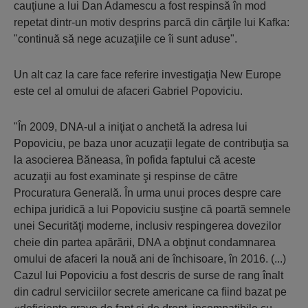
cauţiune a lui Dan Adamescu a fost respinsă în mod
repetat dintr-un motiv desprins parcă din cărţile lui Kafka:
"continuă să nege acuzaţiile ce îi sunt aduse"
.
Un alt caz la care face referire investigaţia New Europe
este cel al omului de afaceri Gabriel Popoviciu.
"În 2009, DNA-ul a iniţiat o anchetă la adresa lui
Popoviciu, pe baza unor acuzaţii legate de contribuţia sa
la asocierea Băneasa, în pofida faptului că aceste
acuzaţii au fost examinate şi respinse de către
Procuratura Generală. În urma unui proces despre care
echipa juridică a lui Popoviciu susţine că poartă semnele
unei Securităţi moderne, inclusiv respingerea dovezilor
cheie din partea apărării, DNA a obţinut condamnarea
omului de afaceri la nouă ani de închisoare, în 2016. (...)
Cazul lui Popoviciu a fost descris de surse de rang înalt
din cadrul serviciilor secrete americane ca fiind bazat pe