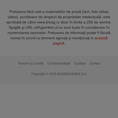
Preluarea fără cost a materialelor de presă (text, foto si/sau
video), purtătoare de drepturi de proprietate intelectuală, este
aprobată de către www.bmag.ro doar în limita a 250 de semne.
Spaţiile şi URL-ul/hyperlink-ul nu sunt luate în considerare în
numerotarea semnelor. Preluarea de informaţii poate fi făcută
numai în acord cu termenii agreaţi şi menţionaţi in
această
pagină
.
Termeni și condiții
Confidențialitate
Cookies
Contact
Copyright © 2025 BUSINESSMEX S.A.