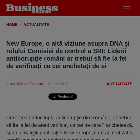
Desch
meniu
HOME
ACTUALITATE
New Europe, o altă viziune asupra DNA şi
rolului Comisiei de control a SRI: Liderii
anticorupţie români ar trebui să fie la fel
de verificaţi ca cei anchetaţi de ei
Autor:
Mircea Olteanu
10 dec 2017
ACTUALITATE
Cei care conduc lupta anticorupţie din România ar trebui
să fie la fel de atent verificaţi ca cei pe care îi anchetează,
spun jurnaliştii publicaţiei New Europe, care au realizat o