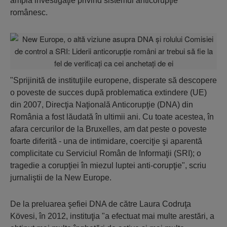
amplă investigaţie privind sistemul anticorupţie
românesc.
"Sprijinită de instituţiile europene, disperate să descopere
o poveste de succes după problematica extindere (UE)
din 2007, Direcţia Naţională Anticorupţie (DNA) din
România a fost lăudată în ultimii ani. Cu toate acestea, în
afara cercurilor de la Bruxelles, am dat peste o poveste
foarte diferită - una de intimidare, coerciţie şi aparentă
complicitate cu Serviciul Român de Informaţii (SRI); o
tragedie a corupţiei în miezul luptei anti-corupţie"
, scriu
jurnaliştii de la New Europe.
De la preluarea şefiei DNA de către Laura Codruţa
Kövesi, în 2012, instituţia "a efectuat mai multe arestări, a