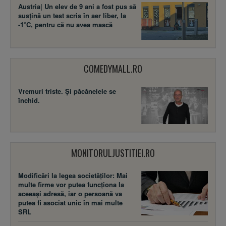
Austria| Un elev de 9 ani a fost pus să
susţină un test scris în aer liber, la
-1°C, pentru că nu avea mască
COMEDYMALL.RO
Vremuri triste. Şi păcănelele se
închid.
MONITORULJUSTITIEI.RO
Modificări la legea societăţilor: Mai
multe firme vor putea funcţiona la
aceeaşi adresă, iar o persoană va
putea fi asociat unic în mai multe
SRL