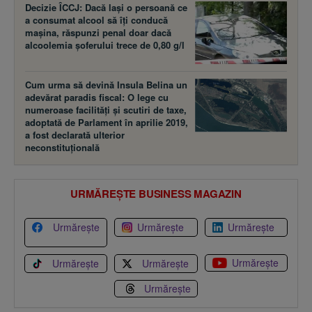
Decizie ÎCCJ: Dacă laşi o persoană ce
a consumat alcool să îţi conducă
maşina, răspunzi penal doar dacă
alcoolemia şoferului trece de 0,80 g/l
Cum urma să devină Insula Belina un
adevărat paradis fiscal: O lege cu
numeroase facilităţi şi scutiri de taxe,
adoptată de Parlament în aprilie 2019,
a fost declarată ulterior
neconstituţională
URMĂREȘTE BUSINESS MAGAZIN
Urmărește
Urmărește
Urmărește
Urmărește
Urmărește
Urmărește
Urmărește