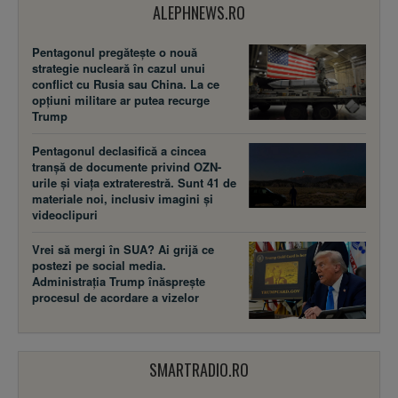
ALEPHNEWS.RO
Pentagonul pregătește o nouă
strategie nucleară în cazul unui
conflict cu Rusia sau China. La ce
opțiuni militare ar putea recurge
Trump
Pentagonul declasifică a cincea
tranșă de documente privind OZN-
urile și viața extraterestră. Sunt 41 de
materiale noi, inclusiv imagini și
videoclipuri
Vrei să mergi în SUA? Ai grijă ce
postezi pe social media.
Administrația Trump înăsprește
procesul de acordare a vizelor
SMARTRADIO.RO