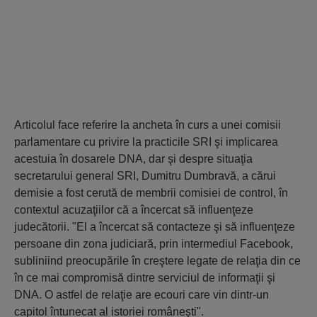
Articolul face referire la ancheta în curs a unei comisii
parlamentare cu privire la practicile SRI şi implicarea
acestuia în dosarele DNA, dar şi despre situaţia
secretarului general SRI, Dumitru Dumbravă, a cărui
demisie a fost cerută de membrii comisiei de control, în
contextul acuzaţiilor că a încercat să influenţeze
judecătorii.
"El a încercat să contacteze şi să influenţeze
persoane din zona judiciară, prin intermediul Facebook,
subliniind preocupările în creştere legate de relaţia din ce
în ce mai compromisă dintre serviciul de informaţii şi
DNA. O astfel de relaţie are ecouri care vin dintr-un
capitol întunecat al istoriei româneşti"
.