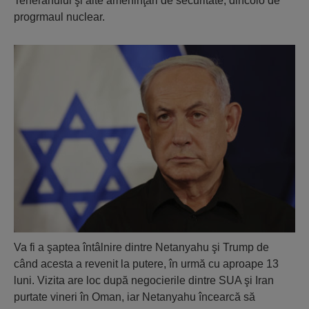
Teheranului şi alte ameninţări de securitate, dincolo de
progrmaul nuclear.
Va fi a şaptea întâlnire dintre Netanyahu şi Trump de
când acesta a revenit la putere, în urmă cu aproape 13
luni. Vizita are loc după negocierile dintre SUA şi Iran
purtate vineri în Oman, iar Netanyahu încearcă să