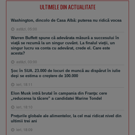
ULTIMELE DIN ACTUALITATE
Washington, dincolo de Casa Albă: puterea nu ridică vocea
astăzi, 05:00
Warren Buffett spune că adevărata măsură a succesului în
viaţă se rezumă la un singur cuvânt. La finalul vieţii, un
singur lucru va conta cu adevărat, crede el. Care este
acesta?
astăzi, 03:00
Şoc în SUA. 23.000 de locuri de muncă au dispărut în iulie
deşi se estima o creştere de 100.000
ieri, 18:11
Elon Musk intră brutal în campania din Franţa: cere
„reducerea la tăcere” a candidatei Marine Tondel
ieri, 18:10
Preţurile globale ale alimentelor, la cel mai ridicat nivel din
ultimii trei ani
ieri, 18:09