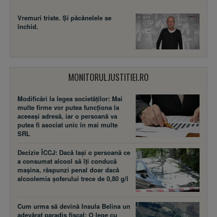
Vremuri triste. Şi păcănelele se
închid.
MONITORULJUSTITIEI.RO
Modificări la legea societăţilor: Mai
multe firme vor putea funcţiona la
aceeaşi adresă, iar o persoană va
putea fi asociat unic în mai multe
SRL
Decizie ÎCCJ: Dacă laşi o persoană ce
a consumat alcool să îţi conducă
maşina, răspunzi penal doar dacă
alcoolemia şoferului trece de 0,80 g/l
Cum urma să devină Insula Belina un
adevărat paradis fiscal: O lege cu