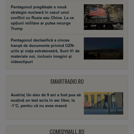
Pentagonul pregătește o nouă
strategie nucleară în cazul unui
conflict cu Rusia sau China. La ce
opțiuni militare ar putea recurge
Trump
Pentagonul declasifică a cincea
tranșă de documente privind OZN-
urile și viața extraterestră. Sunt 41 de
materiale noi, inclusiv imagini și
videoclipuri
SMARTRADIO.RO
Austria| Un elev de 9 ani a fost pus să
susţină un test scris în aer liber, la
-1°C, pentru că nu avea mască
COMEDYMALL.RO