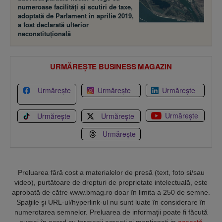
numeroase facilităţi şi scutiri de taxe,
adoptată de Parlament în aprilie 2019,
a fost declarată ulterior
neconstituţională
URMĂREȘTE BUSINESS MAGAZIN
Urmărește
Urmărește
Urmărește
Urmărește
Urmărește
Urmărește
Urmărește
Preluarea fără cost a materialelor de presă (text, foto si/sau
video), purtătoare de drepturi de proprietate intelectuală, este
aprobată de către www.bmag.ro doar în limita a 250 de semne.
Spaţiile şi URL-ul/hyperlink-ul nu sunt luate în considerare în
numerotarea semnelor. Preluarea de informaţii poate fi făcută
numai în acord cu termenii agreaţi şi menţionaţi in
această