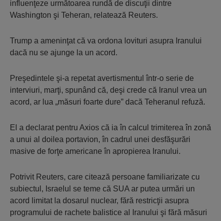
influenţeze următoarea rundă de discuţii dintre
Washington şi Teheran, relatează Reuters.
Trump a ameninţat că va ordona lovituri asupra Iranului
dacă nu se ajunge la un acord.
Preşedintele şi-a repetat avertismentul într-o serie de
interviuri, marţi, spunând că, deşi crede că Iranul vrea un
acord, ar lua „măsuri foarte dure” dacă Teheranul refuză.
El a declarat pentru Axios că ia în calcul trimiterea în zonă
a unui al doilea portavion, în cadrul unei desfăşurări
masive de forţe americane în apropierea Iranului.
Potrivit Reuters, care citează persoane familiarizate cu
subiectul, Israelul se teme că SUA ar putea urmări un
acord limitat la dosarul nuclear, fără restricţii asupra
programului de rachete balistice al Iranului şi fără măsuri