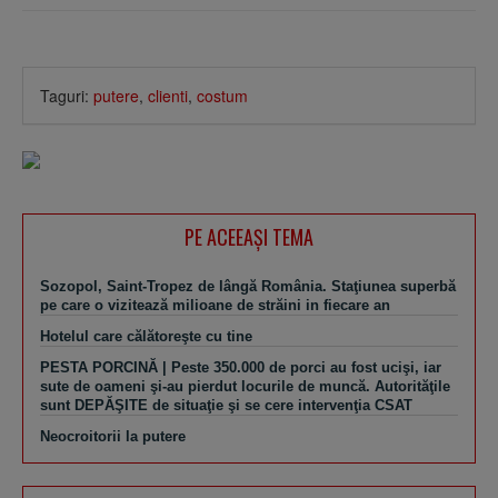
Taguri:
putere
,
clienti
,
costum
PE ACEEAŞI TEMA
Sozopol, Saint-Tropez de lângă România. Staţiunea superbă
pe care o vizitează milioane de străini in fiecare an
Hotelul care călătoreşte cu tine
PESTA PORCINĂ | Peste 350.000 de porci au fost ucişi, iar
sute de oameni şi-au pierdut locurile de muncă. Autorităţile
sunt DEPĂŞITE de situaţie şi se cere intervenţia CSAT
Neocroitorii la putere