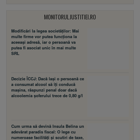
MONITORULJUSTITIEI.RO
Modificări la legea societăţilor: Mai
multe firme vor putea funcţiona la
aceeaşi adresă, iar o persoană va
putea fi asociat unic în mai multe
SRL
Decizie ÎCCJ: Dacă laşi o persoană ce
a consumat alcool să îţi conducă
maşina, răspunzi penal doar dacă
alcoolemia şoferului trece de 0,80 g/l
Cum urma să devină Insula Belina un
adevărat paradis fiscal: O lege cu
numeroase facilităţi şi scutiri de taxe,