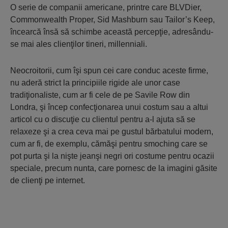
O serie de companii americane, printre care BLVDier,
Commonwealth Proper, Sid Mashburn sau Tailor’s Keep,
încearcă însă să schimbe această percepţie, adresându-
se mai ales clienţilor tineri, millenniali.
Neocroitorii, cum îşi spun cei care conduc aceste firme,
nu aderă strict la principiile rigide ale unor case
tradiţionaliste, cum ar fi cele de pe Savile Row din
Londra, şi încep confecţionarea unui costum sau a altui
articol cu o discuţie cu clientul pentru a-l ajuta să se
relaxeze şi a crea ceva mai pe gustul bărbatului modern,
cum ar fi, de exemplu, cămăşi pentru smoching care se
pot purta şi la nişte jeanşi negri ori costume pentru ocazii
speciale, precum nunta, care pornesc de la imagini găsite
de clienţi pe internet.