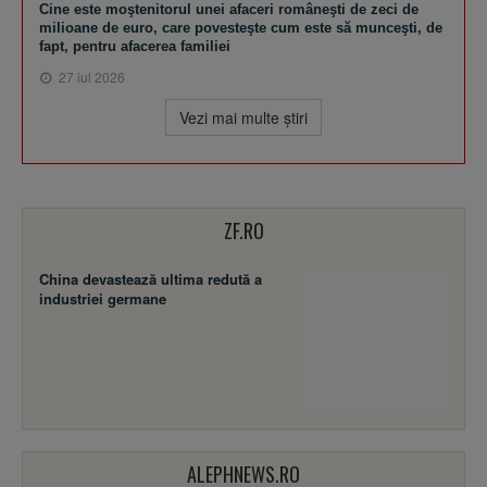
Cine este moştenitorul unei afaceri româneşti de zeci de
milioane de euro, care povesteşte cum este să munceşti, de
fapt, pentru afacerea familiei
27 iul 2026
Vezi mai multe ştiri
ZF.RO
China devastează ultima redută a
industriei germane
ALEPHNEWS.RO