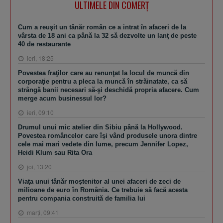
ULTIMELE DIN COMERȚ
Cum a reuşit un tânăr român ce a intrat în afaceri de la
vârsta de 18 ani ca până la 32 să dezvolte un lanţ de peste
40 de restaurante
ieri, 18:25
Povestea fraţilor care au renunţat la locul de muncă din
corporaţie pentru a pleca la muncă în străinatate, ca să
strângă banii necesari să-şi deschidă propria afacere. Cum
merge acum businessul lor?
ieri, 09:10
Drumul unui mic atelier din Sibiu până la Hollywood.
Povestea româncelor care îşi vând produsele unora dintre
cele mai mari vedete din lume, precum Jennifer Lopez,
Heidi Klum sau Rita Ora
joi, 13:20
Viaţa unui tânăr moştenitor al unei afaceri de zeci de
milioane de euro în România. Ce trebuie să facă acesta
pentru compania construită de familia lui
marţi, 09:41