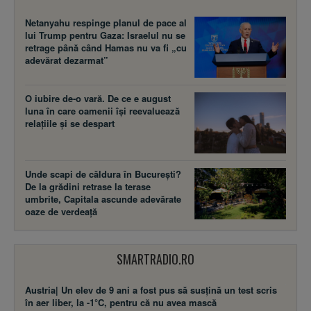
Netanyahu respinge planul de pace al
lui Trump pentru Gaza: Israelul nu se
retrage până când Hamas nu va fi „cu
adevărat dezarmat”
O iubire de-o vară. De ce e august
luna în care oamenii își reevaluează
relațiile și se despart
Unde scapi de căldura în București?
De la grădini retrase la terase
umbrite, Capitala ascunde adevărate
oaze de verdeață
SMARTRADIO.RO
Austria| Un elev de 9 ani a fost pus să susţină un test scris
în aer liber, la -1°C, pentru că nu avea mască