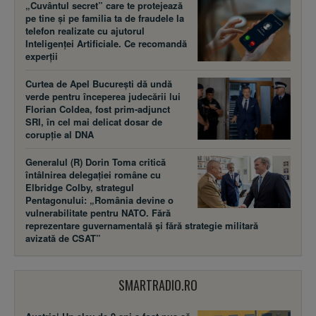
„Cuvântul secret” care te protejează
pe tine și pe familia ta de fraudele la
telefon realizate cu ajutorul
Inteligenței Artificiale. Ce recomandă
experții
Curtea de Apel București dă undă
verde pentru începerea judecării lui
Florian Coldea, fost prim-adjunct
SRI, în cel mai delicat dosar de
corupție al DNA
Generalul (R) Dorin Toma critică
întâlnirea delegației române cu
Elbridge Colby, strategul
Pentagonului: „România devine o
vulnerabilitate pentru NATO. Fără
reprezentare guvernamentală și fără strategie militară
avizată de CSAT”
SMARTRADIO.RO