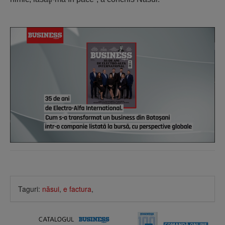
Taguri:
năsui
,
e factura
,