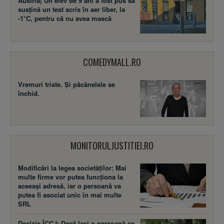
Austria| Un elev de 9 ani a fost pus să
susţină un test scris în aer liber, la
-1°C, pentru că nu avea mască
COMEDYMALL.RO
Vremuri triste. Şi păcănelele se
închid.
MONITORULJUSTITIEI.RO
Modificări la legea societăţilor: Mai
multe firme vor putea funcţiona la
aceeaşi adresă, iar o persoană va
putea fi asociat unic în mai multe
SRL
Decizie ÎCCJ: Dacă laşi o persoană ce