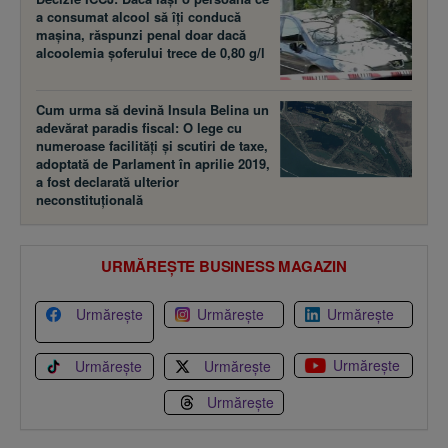
a consumat alcool să îţi conducă
maşina, răspunzi penal doar dacă
alcoolemia şoferului trece de 0,80 g/l
Cum urma să devină Insula Belina un
adevărat paradis fiscal: O lege cu
numeroase facilităţi şi scutiri de taxe,
adoptată de Parlament în aprilie 2019,
a fost declarată ulterior
neconstituţională
URMĂREȘTE BUSINESS MAGAZIN
Urmărește
Urmărește
Urmărește
Urmărește
Urmărește
Urmărește
Urmărește