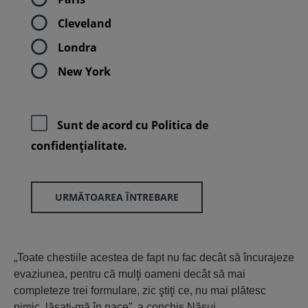
Cleveland
Londra
New York
Sunt de acord cu
Politica de
confidenţialitate.
URMĂTOAREA ÎNTREBARE
„Toate chestiile acestea de fapt nu fac decât să încurajeze
evaziunea, pentru că mulţi oameni decât să mai
completeze trei formulare, zic ştiţi ce, nu mai plătesc
nimic, lăsaţi-mă în pace”, a conchis Năsui.