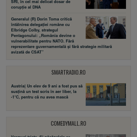
SRI, în cel mai delicat dosar de
corupție al DNA
Generalul (R) Dorin Toma critică
întâlnirea delegației române cu
Elbridge Colby, strategul
Pentagonului: „România devine o
vulnerabilitate pentru NATO. Fără
reprezentare guvernamentală și fără strategie militară
avizată de CSAT”
SMARTRADIO.RO
Austria| Un elev de 9 ani a fost pus să
susţină un test scris în aer liber, la
-1°C, pentru că nu avea mască
COMEDYMALL.RO
Vremuri triste. Şi păcănelele se