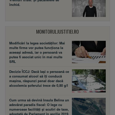
închid.
MONITORULJUSTITIEI.RO
Modificări la legea societăţilor: Mai
multe firme vor putea funcţiona la
aceeaşi adresă, iar o persoană va
putea fi asociat unic în mai multe
SRL
Decizie ÎCCJ: Dacă laşi o persoană ce
a consumat alcool să îţi conducă
maşina, răspunzi penal doar dacă
alcoolemia şoferului trece de 0,80 g/l
Cum urma să devină Insula Belina un
adevărat paradis fiscal: O lege cu
numeroase facilităţi şi scutiri de taxe,
adoptată de Parlament în aprilie 2019,