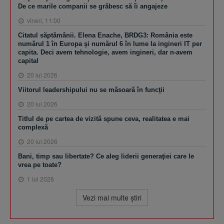
De ce marile companii se grăbesc să îi angajeze
vineri, 11:00
Citatul săptămânii. Elena Enache, BRDG3: România este
numărul 1 în Europa şi numărul 6 în lume la ingineri IT per
capita. Deci avem tehnologie, avem ingineri, dar n-avem
capital
20 iul 2026
Viitorul leadershipului nu se măsoară în funcţii
20 iul 2026
Titlul de pe cartea de vizită spune ceva, realitatea e mai
complexă
20 iul 2026
Bani, timp sau libertate? Ce aleg liderii generaţiei care le
vrea pe toate?
1 iul 2026
Vezi mai multe ştiri