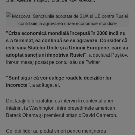
Stat, Aleksei Puşkov, citat de RIA Novosti.
"Criza economică mondială începută în 2008 încă nu
s-a terminat, ea continuă se se agraveze. Consider că
este vina Statelor Unite şi a Uniunii Europene, care au
adoptat sancţiuni împotriva Rusiei"
, a declarat Puşkov,
într-un mesaj postat pe contul său de Twitter.
"Sunt sigur că vor culege roadele deciziilor lor
incorecte"
, a adăugat el.
Declaraţiile oficialului rus intervin în contextul unei
întâlniri, la Washington, între preşedintele american
Barack Obama şi premierul britanic David Cameron.
Cei doi lider au pledat vineri pentru menţinerea