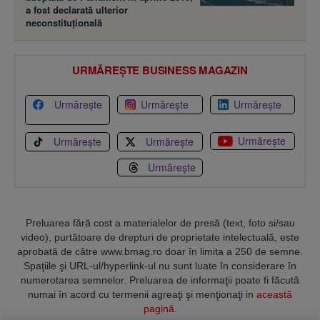
a fost declarată ulterior
neconstituţională
URMĂREȘTE BUSINESS MAGAZIN
Urmărește
Urmărește
Urmărește
Urmărește
Urmărește
Urmărește
Urmărește
Preluarea fără cost a materialelor de presă (text, foto si/sau
video), purtătoare de drepturi de proprietate intelectuală, este
aprobată de către www.bmag.ro doar în limita a 250 de semne.
Spaţiile şi URL-ul/hyperlink-ul nu sunt luate în considerare în
numerotarea semnelor. Preluarea de informaţii poate fi făcută
numai în acord cu termenii agreaţi şi menţionaţi in
această
pagină
.