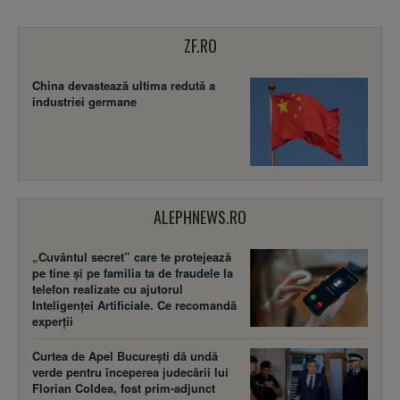
ZF.RO
China devastează ultima redută a
industriei germane
ALEPHNEWS.RO
„Cuvântul secret” care te protejează
pe tine și pe familia ta de fraudele la
telefon realizate cu ajutorul
Inteligenței Artificiale. Ce recomandă
experții
Curtea de Apel București dă undă
verde pentru începerea judecării lui
Florian Coldea, fost prim-adjunct