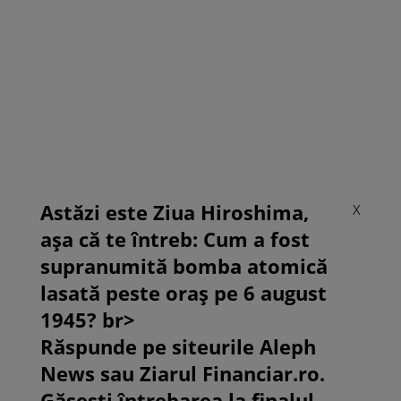
Astăzi este Ziua Hiroshima,
X
așa că te întreb: Cum a fost
supranumită bomba atomică
lasată peste oraș pe 6 august
1945? br>
Răspunde pe siteurile Aleph
News sau Ziarul Financiar.ro.
Găsești întrebarea la finalul