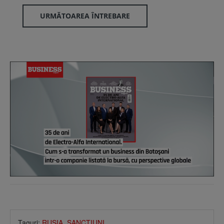
URMĂTOAREA ÎNTREBARE
Taguri:
RUSIA
,
SANCŢIUNI
,