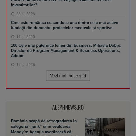
investitorilor?
23 iul 2026
Cine este românca ce conduce una dintre cele mai active
fundaţii din domeniul proiectelor medicale şi sportive
16 iul 2026
100 Cele mai puternice femei din business. Mihaela Dobre,
Director de Program Management & Business Operations,
Adobe
15 iul 2026
Vezi mai multe ştiri
ALEPHNEWS.RO
România scapă de retrogradarea în
categoria „junk” și în evaluarea
Moody’s: Agenția avertizează că