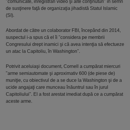
"comunicate, înregistrări video şi alte conţinuturi" în semn
de susţinere faţă de organizaţia jihadistă Statul Islamic
(SI).
Abordat de către un colaborator FBI, începând din 2014,
suspectul i-a spus că el îi "considera pe membrii
Congresului drept inamici şi că avea intenţia să efectueze
un atac la Capitoliu, în Washington".
Potrivit aceluiaşi document, Cornell a cumpărat miercuri
"arme semiautomate şi aproximativ 600 (de piese de)
muniţie, cu obiectivul de a se duce la Washington şi de a
ucide angajaţi care munceau înăuntrul sau în jurul
Capitoliului". El a fost arestat imediat după ce a cumpărat
aceste arme.