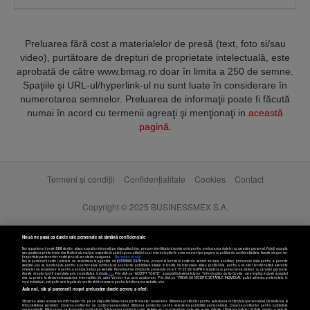
Preluarea fără cost a materialelor de presă (text, foto si/sau
video), purtătoare de drepturi de proprietate intelectuală, este
aprobată de către www.bmag.ro doar în limita a 250 de semne.
Spaţiile şi URL-ul/hyperlink-ul nu sunt luate în considerare în
numerotarea semnelor. Preluarea de informaţii poate fi făcută
numai în acord cu termenii agreaţi şi menţionaţi in
această
pagină
.
Termeni și condiții
Confidențialitate
Cookies
Contact
Copyright © 2025 BUSINESSMEX S.A.
Nouă ne pasă ca datele tale personale să rămână confidențiale
Noi și partenerii noștri
589
stocăm și/sau accesăm informații pe dispozitivul dvs., precum identificatorii cookie unici pentru prelucrarea datelor cu caracter personal. Puteți accepta
sau gestiona preferințele dvs. făcând clic mai jos, respectiv vă puteți opune utilizării unui interes legitim în orice moment pe pagina cu politica de confidențialitate. Aceste alegeri vor
fi raportate partenerilor noștri și nu vă vor afecta navigarea.
Mai multe detalii
Noi si partenerii nostri (retelele de socializare si agentiile de publicitate partenere, precum si furnizorii nostri de servicii de date analitice) prelucram date pentru a permite
website-ului sa functioneze, pentru a personaliza continutul si anunturile publicitare afisate in functie de interesele si/sau profilul dvs., pentru a va oferi functionalitati aferente
retelelor de socializare si pentru a analiza traficul pe website. Beneficiati de drepturile prevazute de art. 15-22 din GDPR in legatura cu prelucrarea datelor cu caracter personal.
Aceste drepturi pot fi exercitate prin modalitatea indicata
aici
. Prin click pe “ACCEPT TOATE”, acceptati folosirea tuturor Tehnologiilor de tip Cookie, care implica inclusiv acceptul
dvs. cu privire la stocarea/accesarea informatiilor de catre Vendor-ii cu care colaboram. Prin click pe “VREAU SA MODIFIC SETARILE INDIVIDUAL” puteti schimba preferintele in
mod individual, mai putin cele legate de cookie strict necesare pentru functionarea website-ului.
Atât noi, cât și partenerii noștri prelucrăm datele pentru a oferi:
Stocarea și/sau accesarea informațiilor de pe un dispozitiv. Măsurarea performanței reclamelor. Utilizarea profilurilor pentru selectarea conținutului personalizat. Dezvoltarea și
îmbunătățirea serviciilor. Crearea profilurilor de conținut personalizat. Utilizarea profilurilor pentru selectarea publicității personalizate. Crearea profilurilor pentru publicitate
personalizată. Măsurarea performanței conținutului. Înțelegerea publicului prin statistici sau combinații de date din surse diferite. Utilizarea datelor limitate pentru a selecta