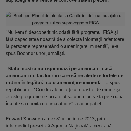
supraveghere americane controversate în prezent.
"Nu l-am fi descoperit niciodată fără programul FISA şi
fără capacitatea noastră de a colecta informaţii referitoare
la persoane reprezentând o ameninţare iminentă", le-a
spus Boehner unor jurnalişti.
"
Statul nostru nu-i spionează pe americani, dacă
americanii nu fac lucruri care să ne alerteze forţele de
ordine în legătură cu o ameninţare iminentă
", a spus
republicanul. "Conducătorii forţelor noastre de ordine şi
aceste programe ne-au ajutat să oprim această persoană
înainte să comită o crimă atroce", a adăugat el.
Edward Snowden a dezvăluit în iunie 2013, prin
intermediul presei, că Agenţia Naţională americană