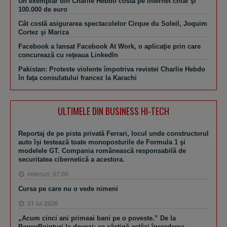
Un exemplar din Charlie Hebdo costă pe internet chiar şi
100.000 de euro
Cât costă asigurarea spectacolelor Cirque du Soleil, Joquim
Cortez şi Mariza
Facebook a lansat Facebook At Work, o aplicaţie prin care
concurează cu reţeaua LinkedIn
Pakistan: Proteste violente împotriva revistei Charlie Hebdo
în faţa consulatului francez la Karachi
ULTIMELE DIN BUSINESS HI-TECH
Reportaj de pe pista privată Ferrari, locul unde constructorul
auto îşi testează toate monoposturile de Formula 1 şi
modelele GT. Compania românească responsabilă de
securitatea cibernetică a acestora.
miercuri, 07:00
Cursa pe care nu o vede nimeni
31 iul 2026
„Acum cinci ani primeai bani pe o poveste.” De la
PowerPointuri la dovezi: ce câştigă astăzi încrederea