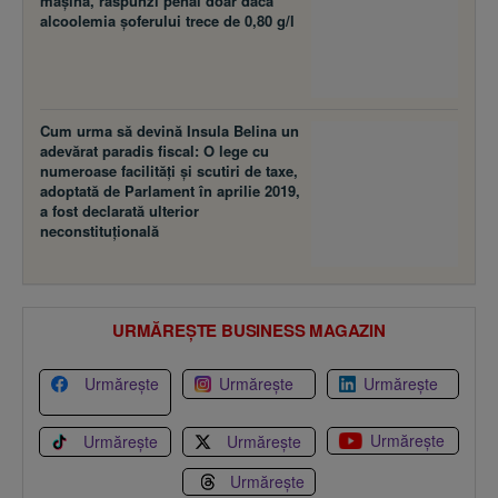
maşina, răspunzi penal doar dacă
alcoolemia şoferului trece de 0,80 g/l
Cum urma să devină Insula Belina un
adevărat paradis fiscal: O lege cu
numeroase facilităţi şi scutiri de taxe,
adoptată de Parlament în aprilie 2019,
a fost declarată ulterior
neconstituţională
URMĂREȘTE BUSINESS MAGAZIN
Urmărește
Urmărește
Urmărește
Urmărește
Urmărește
Urmărește
Urmărește