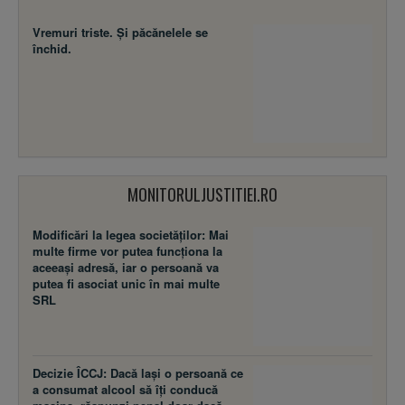
Vremuri triste. Şi păcănelele se
închid.
MONITORULJUSTITIEI.RO
Modificări la legea societăţilor: Mai
multe firme vor putea funcţiona la
aceeaşi adresă, iar o persoană va
putea fi asociat unic în mai multe
SRL
Decizie ÎCCJ: Dacă laşi o persoană ce
a consumat alcool să îţi conducă