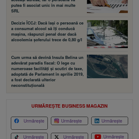
putea fi asociat unic în mai multe
SRL
Decizie ÎCCJ: Dacă laşi o persoană ce
a consumat alcool să îţi conducă
maşina, răspunzi penal doar dacă
alcoolemia şoferului trece de 0,80 g/l
Cum urma să devină Insula Belina un
adevărat paradis fiscal: O lege cu
numeroase facilităţi şi scutiri de taxe,
adoptată de Parlament în aprilie 2019,
a fost declarată ulterior
neconstituţională
URMĂREȘTE BUSINESS MAGAZIN
Urmărește
Urmărește
Urmărește
Urmărește
Urmărește
Urmărește