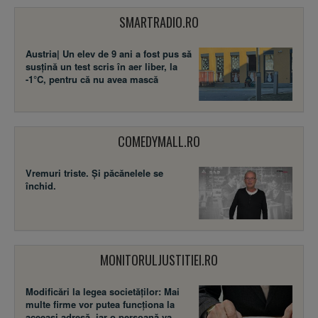
SMARTRADIO.RO
Austria| Un elev de 9 ani a fost pus să
susţină un test scris în aer liber, la
-1°C, pentru că nu avea mască
COMEDYMALL.RO
Vremuri triste. Şi păcănelele se
închid.
MONITORULJUSTITIEI.RO
Modificări la legea societăţilor: Mai
multe firme vor putea funcţiona la
aceeaşi adresă, iar o persoană va