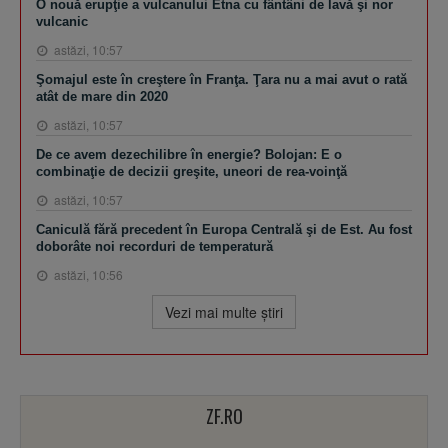
O nouă erupţie a vulcanului Etna cu fântâni de lavă şi nor
vulcanic
astăzi, 10:57
Şomajul este în creştere în Franţa. Ţara nu a mai avut o rată
atât de mare din 2020
astăzi, 10:57
De ce avem dezechilibre în energie? Bolojan: E o
combinaţie de decizii greşite, uneori de rea-voinţă
astăzi, 10:57
Caniculă fără precedent în Europa Centrală şi de Est. Au fost
doborâte noi recorduri de temperatură
astăzi, 10:56
Vezi mai multe ştiri
ZF.RO