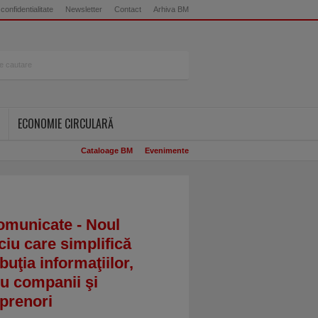
 confidentialitate
Newsletter
Contact
Arhiva BM
ECONOMIE CIRCULARĂ
Cataloage BM
Evenimente
omunicate - Noul
ciu care simplifică
ibuţia informaţiilor,
u companii şi
prenori