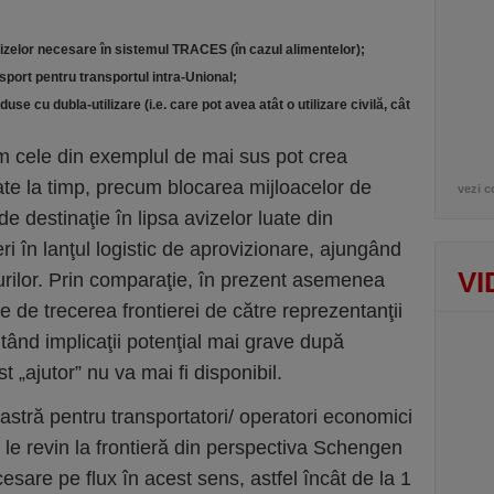
vizelor necesare în sistemul TRACES (în cazul alimentelor);
sport pentru transportul intra-Unional;
use cu dubla-utilizare (i.e. care pot avea atât o utilizare civilă, cât
m cele din exemplul de mai sus pot crea
ate la timp, precum blocarea mijloacelor de
vezi c
de destinaţie în lipsa avizelor luate din
ieri în lanţul logistic de aprovizionare, ajungând
VI
urilor. Prin comparaţie, în prezent asemenea
te de trecerea frontierei de către reprezentanţii
vitând implicaţii potenţial mai grave după
st „ajutor” nu va mai fi disponibil.
stră pentru transportatori/ operatori economici
ce le revin la frontieră din perspectiva Schengen
esare pe flux în acest sens, astfel încât de la 1