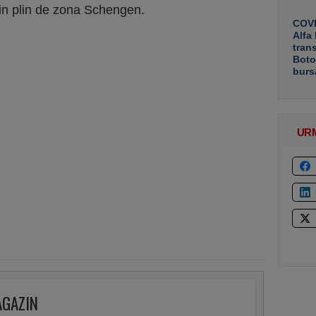
din plin de zona Schengen.
COVE
Alfa
tran
Boto
burs
UR
AGAZIN