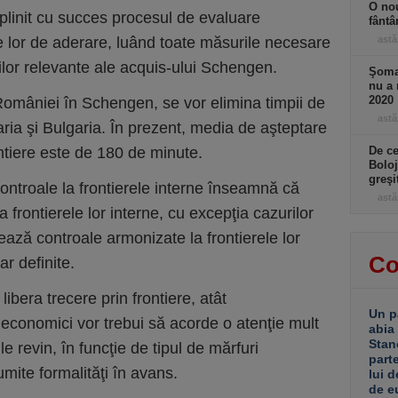
O nou
plinit cu succes procesul de evaluare
fântâ
 lor de aderare, luând toate măsurile necesare
astă
ilor relevante ale acquis-ului Schengen.
Şomaj
nu a 
2020
omâniei în Schengen, se vor elimina timpii de
astă
aria şi Bulgaria. În prezent, media de aşteptare
ntiere este de 180 de minute.
De ce
Boloj
greşi
controale la frontierele interne înseamnă că
astă
a frontierele lor interne, cu excepţia cazurilor
ează controale armonizate la frontierele lor
Co
ar definite.
ibera trecere prin frontiere, atât
Un p
ii economici vor trebui să acorde o atenţie mult
abia
Stan
le revin, în funcţie de tipul de mărfuri
part
mite formalităţi în avans.
lui d
de e