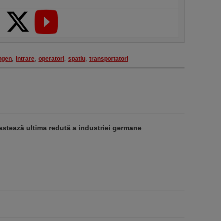
ngen
,
intrare
,
operatori
,
spatiu
,
transportatori
stează ultima redută a industriei germane