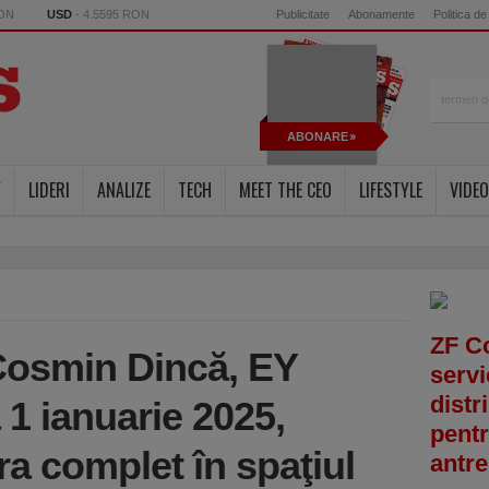
RON
USD
- 4.5595 RON
Publicitate
Abonamente
Politica de
ABONARE
Y
LIDERI
ANALIZE
TECH
MEET THE CEO
LIFESTYLE
VIDEO
ZF C
 Cosmin Dincă, EY
servi
distr
1 ianuarie 2025,
pentr
a complet în spaţiul
antre