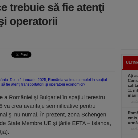
 trebuie să fie atenţi
şi operatorii
ULTIM
Aţi a
Consi
calit
11 ml
maril
e a României şi Bulgariei în spaţiul terestru
astă
 va crea avantaje semnificative pentru
Român
ional şi nu numai. În prezent, zona Schengen
emis 
5 de State Membre UE şi ţările EFTA – Islanda,
următ
astă
ia).