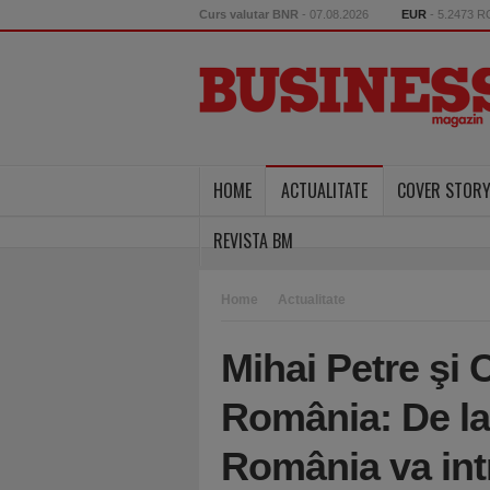
Curs valutar BNR
- 07.08.2026
EUR
- 5.2473 
HOME
ACTUALITATE
COVER STOR
REVISTA BM
Home
Actualitate
Mihai Petre şi
România: De la 
România va intr