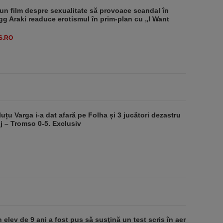
un film despre sexualitate să provoace scandal în
g Araki readuce erotismul în prim-plan cu „I Want
S.RO
luțu Varga i-a dat afară pe Folha și 3 jucători dezastru
j – Tromso 0-5. Exclusiv
 elev de 9 ani a fost pus să susţină un test scris în aer