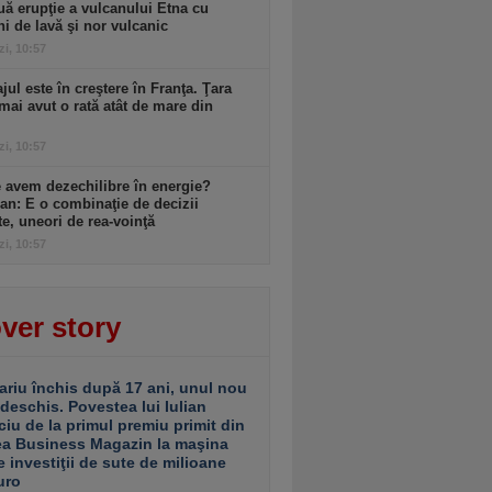
ă erupţie a vulcanului Etna cu
ni de lavă şi nor vulcanic
zi, 10:57
ul este în creştere în Franţa. Ţara
mai avut o rată atât de mare din
zi, 10:57
 avem dezechilibre în energie?
an: E o combinaţie de decizii
te, uneori de rea-voinţă
zi, 10:57
ver story
ariu închis după 17 ani, unul nou
 deschis. Povestea lui Iulian
ciu de la primul premiu primit din
ea Business Magazin la maşina
e investiţii de sute de milioane
uro