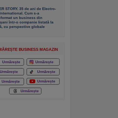
R STORY. 35 de ani de Electro-
 International. Cum s-a
sformat un business din
şani într-o companie listată la
ă, cu perspective globale
MĂREȘTE BUSINESS MAGAZIN
Urmărește
Urmărește
Urmărește
Urmărește
Urmărește
Urmărește
Urmărește