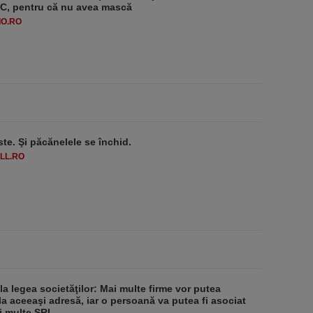
-1°C, pentru că nu avea mască
O.RO
ste. Şi păcănelele se închid.
LL.RO
 la legea societăţilor: Mai multe firme vor putea
la aceeaşi adresă, iar o persoană va putea fi asociat
i multe SRL