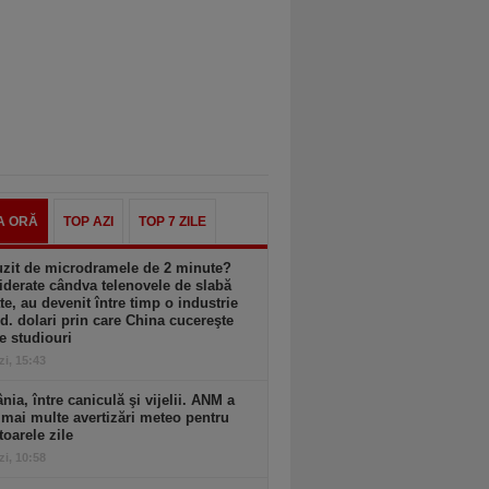
A ORĂ
TOP AZI
TOP 7 ZILE
uzit de microdramele de 2 minute?
derate cândva telenovele de slabă
ate, au devenit între timp o industrie
d. dolari prin care China cucereşte
e studiouri
zi, 15:43
ia, între caniculă şi vijelii. ANM a
mai multe avertizări meteo pentru
oarele zile
zi, 10:58