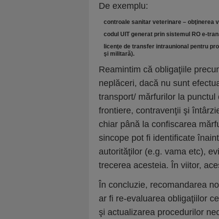
De exemplu:
controale sanitar veterinare – obţinerea 
codul UIT generat prin sistemul RO e-tran
licenţe de transfer intraunional pentru prod
şi militară).
Reamintim că obligaţiile precu
neplăceri, dacă nu sunt efectu
transport/ mărfurilor la punctul 
frontiere, contravenţii şi întârz
chiar până la confiscarea mărf
sincope pot fi identificate înain
autorităţilor (e.g. vama etc), e
trecerea acesteia. În viitor, ace
În concluzie, recomandarea noa
ar fi re-evaluarea obligaţiilor 
şi actualizarea procedurilor nec