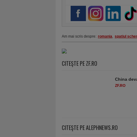
Am mai scris despre:
romania
,
spatiul sche
CITEŞTE PE ZF.RO
China deva
ZF.RO
CITEŞTE PE ALEPHNEWS.RO