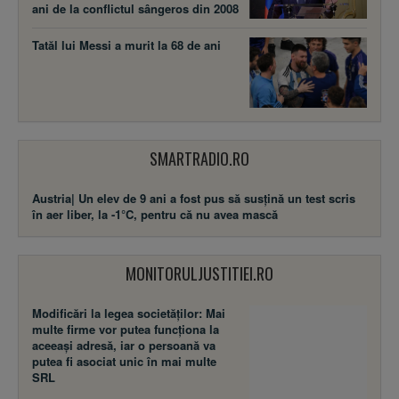
ani de la conflictul sângeros din 2008
Tatăl lui Messi a murit la 68 de ani
SMARTRADIO.RO
Austria| Un elev de 9 ani a fost pus să susţină un test scris
în aer liber, la -1°C, pentru că nu avea mască
MONITORULJUSTITIEI.RO
Modificări la legea societăţilor: Mai
multe firme vor putea funcţiona la
aceeaşi adresă, iar o persoană va
putea fi asociat unic în mai multe
SRL