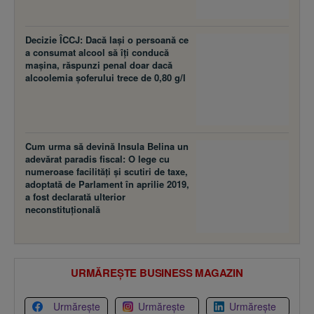
Decizie ÎCCJ: Dacă laşi o persoană ce
a consumat alcool să îţi conducă
maşina, răspunzi penal doar dacă
alcoolemia şoferului trece de 0,80 g/l
Cum urma să devină Insula Belina un
adevărat paradis fiscal: O lege cu
numeroase facilităţi şi scutiri de taxe,
adoptată de Parlament în aprilie 2019,
a fost declarată ulterior
neconstituţională
URMĂREȘTE BUSINESS MAGAZIN
Urmărește
Urmărește
Urmărește