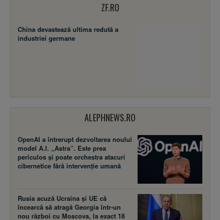
ZF.RO
China devastează ultima redută a
industriei germane
ALEPHNEWS.RO
OpenAI a întrerupt dezvoltarea noului
model A.I. „Astra”. Este prea
periculos și poate orchestra atacuri
cibernetice fără intervenție umană
Rusia acuză Ucraina şi UE că
încearcă să atragă Georgia într-un
nou război cu Moscova, la exact 18