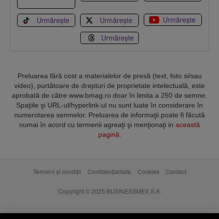
Urmărește
Urmărește
Urmărește
Urmărește
Preluarea fără cost a materialelor de presă (text, foto si/sau
video), purtătoare de drepturi de proprietate intelectuală, este
aprobată de către www.bmag.ro doar în limita a 250 de semne.
Spaţiile şi URL-ul/hyperlink-ul nu sunt luate în considerare în
numerotarea semnelor. Preluarea de informaţii poate fi făcută
numai în acord cu termenii agreaţi şi menţionaţi in
această
pagină
.
Termeni și condiții
Confidențialitate
Cookies
Contact
Copyright © 2025 BUSINESSMEX S.A.