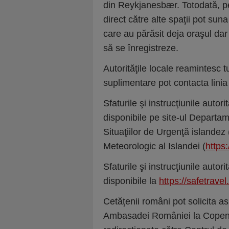
din Reykjanesbær. Totodată, pe
direct către alte spaţii pot sun
care au părăsit deja oraşul dar
să se înregistreze.
Autorităţile locale reamintesc t
suplimentare pot contacta linia
Sfaturile şi instrucţiunile autor
disponibile pe site-ul Departa
Situaţiilor de Urgenţă islandez 
Meteorologic al Islandei (
https:
Sfaturile şi instrucţiunile autor
disponibile la
https://safetravel.
Cetăţenii români pot solicita a
Ambasadei României la Copenha