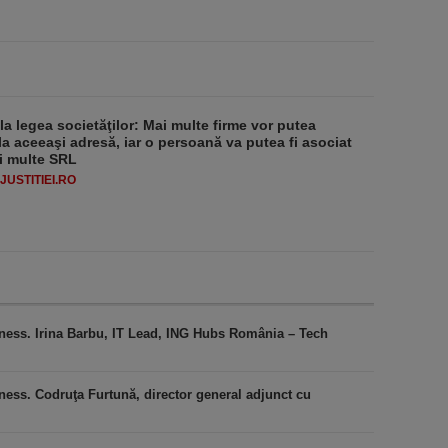
 la legea societăţilor: Mai multe firme vor putea
la aceeaşi adresă, iar o persoană va putea fi asociat
i multe SRL
USTITIEI.RO
iness. Irina Barbu, IT Lead, ING Hubs România – Tech
ness. Codruţa Furtună, director general adjunct cu