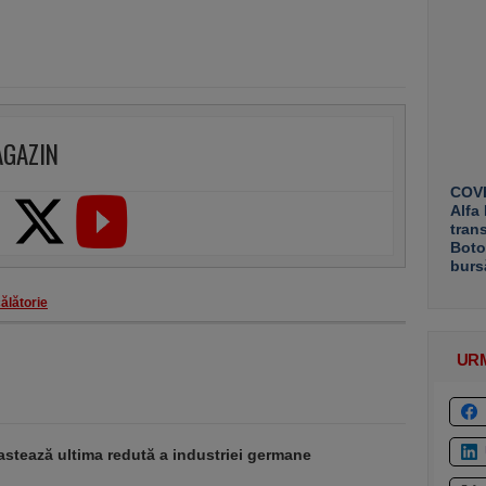
AGAZIN
COVE
Alfa
tran
Boto
burs
ălătorie
UR
stează ultima redută a industriei germane