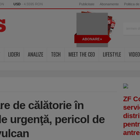
RON
USD
- 4.5595 RON
Publicitate
Abonamente
Politica de
ABONARE
Y
LIDERI
ANALIZE
TECH
MEET THE CEO
LIFESTYLE
VIDEO
ZF C
e de călătorie în
servi
distr
de urgenţă, pericol de
pentr
vulcan
antre