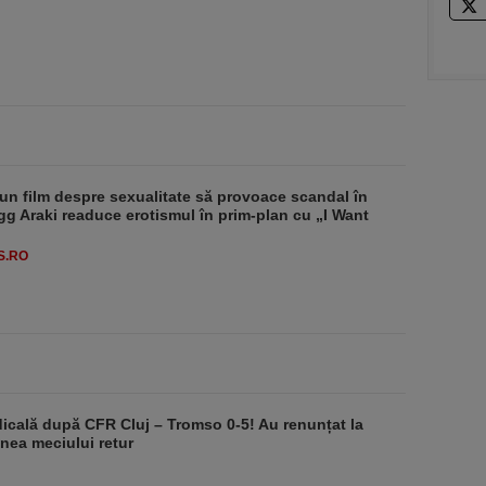
un film despre sexualitate să provoace scandal în
g Araki readuce erotismul în prim-plan cu „I Want
S.RO
dicală după CFR Cluj – Tromso 0-5! Au renunțat la
nea meciului retur