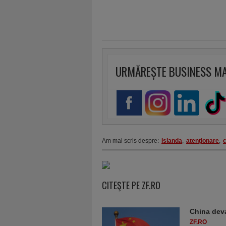
URMĂREȘTE BUSINESS M
Am mai scris despre:
islanda
,
atenţionare
,
c
CITEŞTE PE ZF.RO
China deva
ZF.RO