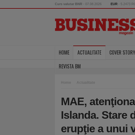
Curs valutar BNR
- 07.08.2026
EUR
- 5.2473 
HOME
ACTUALITATE
COVER STOR
REVISTA BM
Home
Actualitate
MAE, atenţionar
Islanda. Stare 
erupţie a unui 