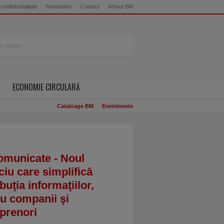
 confidentialitate
Newsletter
Contact
Arhiva BM
ECONOMIE CIRCULARĂ
Cataloage BM
Evenimente
omunicate - Noul
ciu care simplifică
ibuţia informaţiilor,
u companii şi
prenori