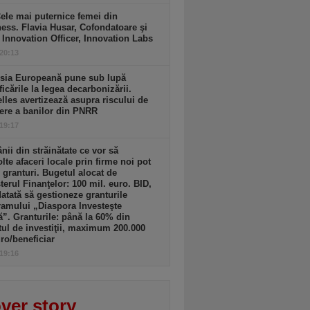
ele mai puternice femei din
ess. Flavia Husar, Cofondatoare şi
 Innovation Officer, Innovation Labs
 20:13
sia Europeană pune sub lupă
icările la legea decarbonizării.
lles avertizează asupra riscului de
ere a banilor din PNRR
 19:17
ii din străinătate ce vor să
lte afaceri locale prin firme noi pot
 granturi. Bugetul alocat de
terul Finanţelor: 100 mil. euro. BID,
tată să gestioneze granturile
amului „Diaspora Investeşte
”. Granturile: până la 60% din
tul de investiţii, maximum 200.000
ro/beneficiar
 19:16
ver story