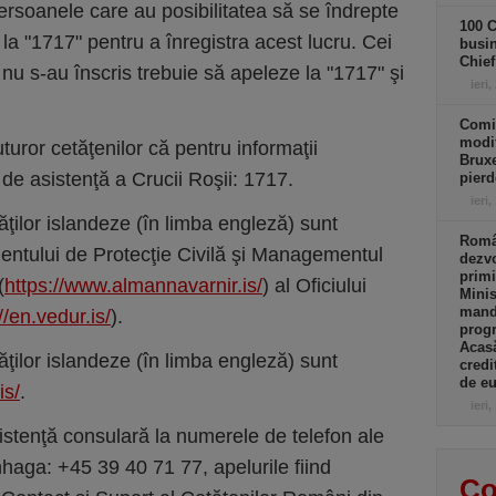
rsoanele care au posibilitatea să se îndrepte
100 C
a la "1717" pentru a înregistra acest lucru. Cei
busin
Chief
 nu s-au înscris trebuie să apeleze la "1717" şi
ieri,
Comi
modif
uturor cetăţenilor că pentru informaţii
Bruxe
 de asistenţă a Crucii Roşii: 1717.
pierd
ieri,
ităţilor islandeze (în limba engleză) sunt
Român
mentului de Protecţie Civilă şi Managementul
dezvo
primi
(
https://www.almannavarnir.is/
) al Oficiului
Minis
manda
//en.vedur.is/
).
progr
Acasă
ităţilor islandeze (în limba engleză) sunt
credi
de eu
is/
.
ieri,
sistenţă consulară la numerele de telefon ale
ga: +45 39 40 71 77, apelurile fiind
Co