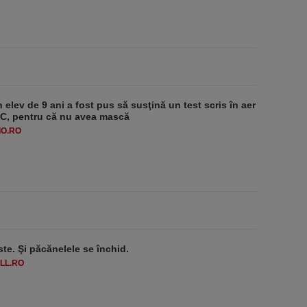
 elev de 9 ani a fost pus să susţină un test scris în aer
-1°C, pentru că nu avea mască
O.RO
ste. Şi păcănelele se închid.
LL.RO