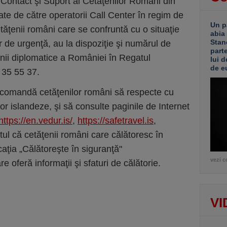
 Contact şi Suport al Cetăţenilor Români din
te de către operatorii Call Center în regim de
Un p
ţenii români care se confruntă cu o situaţie
abia
Stan
er de urgenţă, au la dispoziţie şi numărul de
part
nii diplomatice a României în Regatul
lui d
de e
 35 55 37.
recomandă cetăţenilor români să respecte cu
ţilor islandeze, şi să consulte paginile de Internet
https://en.vedur.is/
,
https://safetravel.is
,
tul că cetăţenii români care călătoresc în
icaţia „Călătoreşte în siguranţă"
vezi c
are oferă informaţii şi sfaturi de călătorie.
VI