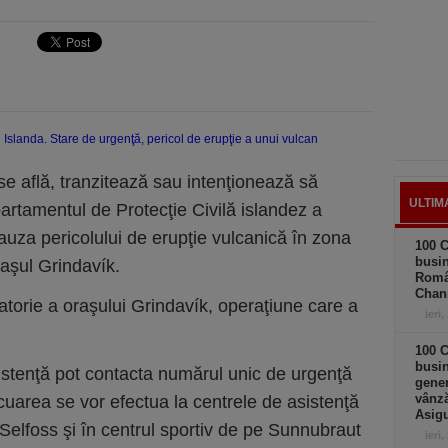
 află, tranzitează sau intenţionează să
ULTIM
artamentul de Protecţie Civilă islandez a
auza pericolului de erupţie vulcanică în zona
100 C
busin
aşul Grindavík.
Româ
Chan
atorie a oraşului Grindavík, operaţiune care a
ieri,
100 C
busin
istenţă pot contacta numărul unic de urgenţă
gener
vânză
acuarea se vor efectua la centrele de asistenţă
Asigu
 Selfoss şi în centrul sportiv de pe Sunnubraut
ieri,