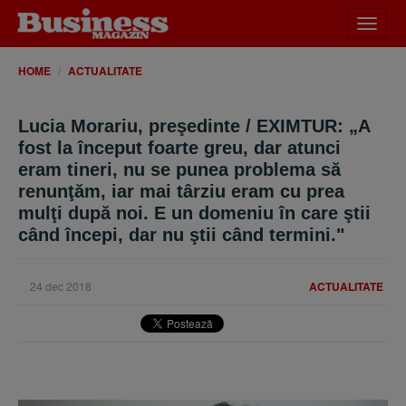
Desch
meniu
HOME
ACTUALITATE
Lucia Morariu, preşedinte / EXIMTUR: „A
fost la început foarte greu, dar atunci
eram tineri, nu se punea problema să
renunţăm, iar mai târziu eram cu prea
mulţi după noi. E un domeniu în care ştii
când începi, dar nu ştii când termini."
24 dec 2018
ACTUALITATE