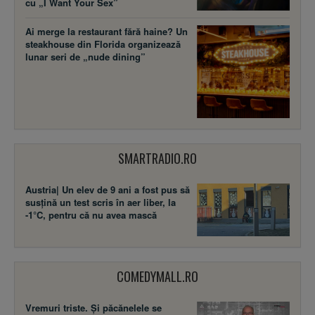
cu „I Want Your Sex”
Ai merge la restaurant fără haine? Un
steakhouse din Florida organizează
lunar seri de „nude dining”
SMARTRADIO.RO
Austria| Un elev de 9 ani a fost pus să
susţină un test scris în aer liber, la
-1°C, pentru că nu avea mască
COMEDYMALL.RO
Vremuri triste. Şi păcănelele se