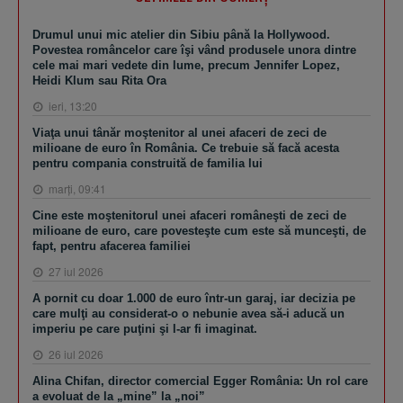
Drumul unui mic atelier din Sibiu până la Hollywood.
Povestea româncelor care îşi vând produsele unora dintre
cele mai mari vedete din lume, precum Jennifer Lopez,
Heidi Klum sau Rita Ora
ieri, 13:20
Viaţa unui tânăr moştenitor al unei afaceri de zeci de
milioane de euro în România. Ce trebuie să facă acesta
pentru compania construită de familia lui
marţi, 09:41
Cine este moştenitorul unei afaceri româneşti de zeci de
milioane de euro, care povesteşte cum este să munceşti, de
fapt, pentru afacerea familiei
27 iul 2026
A pornit cu doar 1.000 de euro într-un garaj, iar decizia pe
care mulţi au considerat-o o nebunie avea să-i aducă un
imperiu pe care puţini şi l-ar fi imaginat.
26 iul 2026
Alina Chifan, director comercial Egger România: Un rol care
a evoluat de la „mine” la „noi”