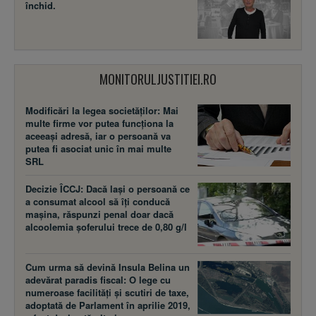
închid.
MONITORULJUSTITIEI.RO
Modificări la legea societăţilor: Mai
multe firme vor putea funcţiona la
aceeaşi adresă, iar o persoană va
putea fi asociat unic în mai multe
SRL
Decizie ÎCCJ: Dacă laşi o persoană ce
a consumat alcool să îţi conducă
maşina, răspunzi penal doar dacă
alcoolemia şoferului trece de 0,80 g/l
Cum urma să devină Insula Belina un
adevărat paradis fiscal: O lege cu
numeroase facilităţi şi scutiri de taxe,
adoptată de Parlament în aprilie 2019,