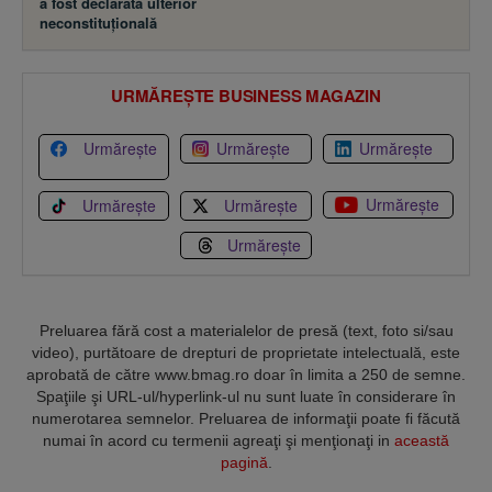
a fost declarată ulterior
neconstituţională
URMĂREȘTE BUSINESS MAGAZIN
Urmărește
Urmărește
Urmărește
Urmărește
Urmărește
Urmărește
Urmărește
Preluarea fără cost a materialelor de presă (text, foto si/sau
video), purtătoare de drepturi de proprietate intelectuală, este
aprobată de către www.bmag.ro doar în limita a 250 de semne.
Spaţiile şi URL-ul/hyperlink-ul nu sunt luate în considerare în
numerotarea semnelor. Preluarea de informaţii poate fi făcută
numai în acord cu termenii agreaţi şi menţionaţi in
această
pagină
.