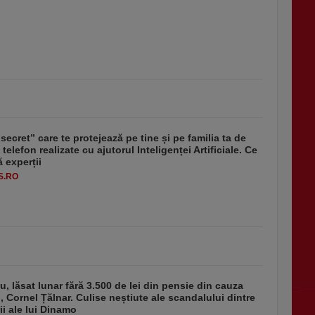
secret” care te protejează pe tine și pe familia ta de
 telefon realizate cu ajutorul Inteligenței Artificiale. Ce
 experții
S.RO
u, lăsat lunar fără 3.500 de lei din pensie din cauza
u, Cornel Țălnar. Culise neștiute ale scandalului dintre
ii ale lui Dinamo