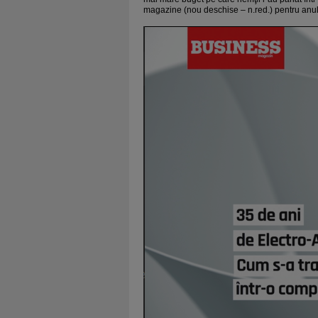
magazine (nou deschise – n.red.) pentru anul