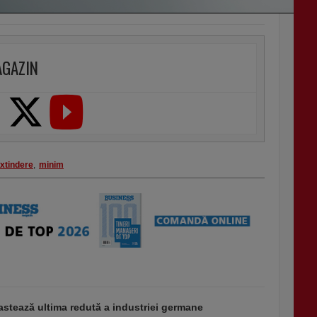
AGAZIN
xtindere
,
minim
stează ultima redută a industriei germane