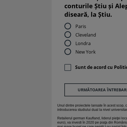
conturile Știu și Al
diseară, la Știu.
Paris
Cleveland
Londra
New York
Sunt de acord cu
Politi
URMĂTOAREA ÎNTREBAR
Unul dintre proiectele lansate în acest scop,
introducerea studiului dual la nivel universitar
Retailerul german Kaufland, liderul pieţei loc
euro), va investi în 2020 pe piaţa din Români
mai mare buget pe care nemţii l-au pariat înt