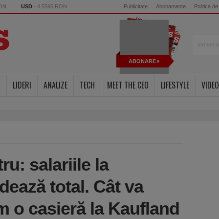
RON
USD
- 4.5595 RON
Publicitate
Abonamente
Politica de
ABONARE
Y
LIDERI
ANALIZE
TECH
MEET THE CEO
LIFESTYLE
VIDEO
ru: salariile la
ează total. Cât va
m o casieră la Kaufland