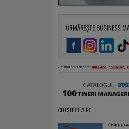
URMĂREȘTE BUSINESS M
Am mai scris despre:
kaufland
,
companie
,
e
CITEŞTE PE ZF.RO
China deva