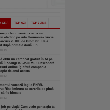
A ORĂ
TOP AZI
TOP 7 ZILE
ansportator român a scos un
n electric pe ruta Germania–Turcia
parcurs 26.000 de kilometri. Ce a
at după primele două luni
 18:13
să obţii un certificat gratuit în AI pe
să îl adaugi la CV-ul tău? Descoperă
rsuri online îţi oferă compania
opic de anul acesta
 18:12
mentul votează legile PNRR.
ru: Risc iminent ca cererile de plată
6 să fie blocate
 18:12
 job pe viaţă! Cum vede generaţia ta