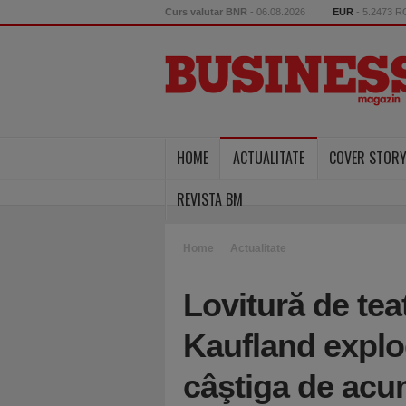
Curs valutar BNR
- 06.08.2026
EUR
- 5.2473 
HOME
ACTUALITATE
COVER STOR
REVISTA BM
Home
Actualitate
Lovitură de teat
Kaufland explod
câştiga de acu