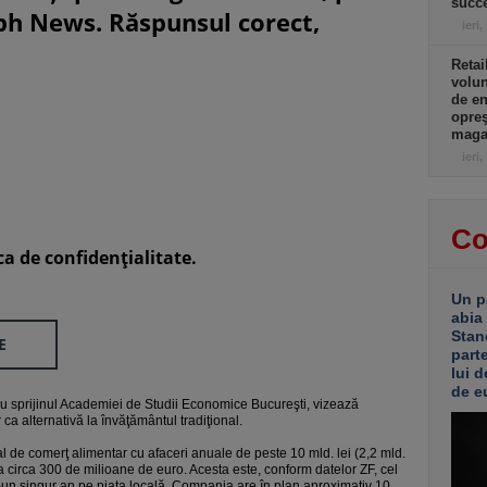
succe
eph News. Răspunsul corect,
ieri,
Retai
volu
de e
opreş
magaz
ieri,
Co
ca de confidenţialitate.
Un p
abia
Stan
E
part
lui d
de e
 cu sprijinul Academiei de Studii Economice Bucureşti, vizează
 ca alternativă la învăţământul tradiţional.
al de comerţ alimentar cu afaceri anuale de peste 10 mld. lei (2,2 mld.
a circa 300 de milioane de euro. Acesta este, conform datelor ZF, cel
r-un singur an pe piaţa locală. Compania are î
n plan aproximativ 10