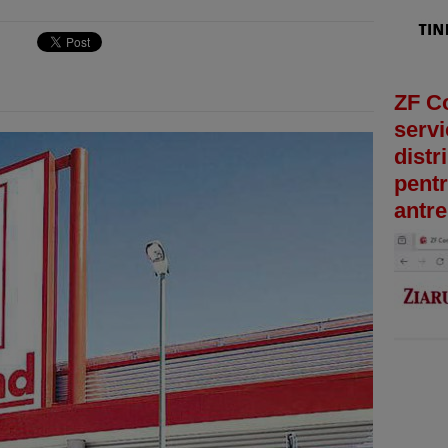
ZF C
servi
distr
pentr
antre