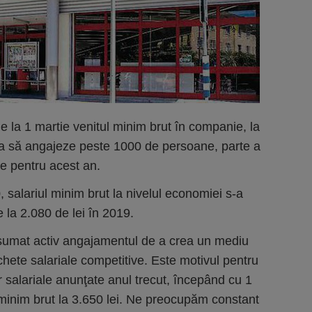
la 1 martie venitul minim brut în companie, la
vrea să angajeze peste 1000 de persoane, parte a
te pentru acest an.
0,
salariul minim brut
la nivelul economiei s-a
e la 2.080 de lei în 2019.
sumat activ angajamentul de a crea un mediu
achete salariale competitive. Este motivul pentru
r salariale anunţate anul trecut, începând cu 1
minim brut la 3.650 lei. Ne preocupăm constant