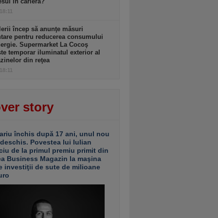
sul în carieră?
 18:11
lerii încep să anunţe măsuri
ntare pentru reducerea consumului
nergie. Supermarket La Cocoş
te temporar iluminatul exterior al
inelor din reţea
 18:11
ver story
ariu închis după 17 ani, unul nou
 deschis. Povestea lui Iulian
ciu de la primul premiu primit din
ea Business Magazin la maşina
e investiţii de sute de milioane
uro