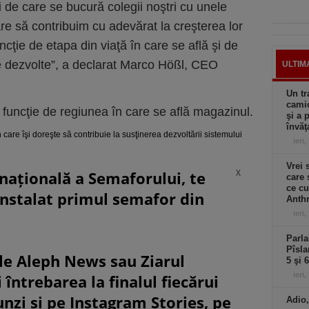
i de care se bucură colegii noştri cu unele
are să contribuim cu adevărat la creşterea lor
ncţie de etapa din viaţă în care se află şi de
se dezvolte”, a declarat Marco Hößl, CEO
ULTIM
Un tr
camio
n funcţie de regiunea în care se află magazinul.
şi a 
învăţ
n care îşi doreşte să contribuie la susţinerea dezvoltării sistemului
ieri,
Vrei 
X
rnațională a Semaforului, te
care 
ce cu
instalat primul semafor din
Anthr
ieri,
Parla
Pîsla
le Aleph News sau Ziarul
5 şi 
ieri,
 întrebarea la finalul fiecărui
unzi și pe Instagram Stories, pe
Adio,