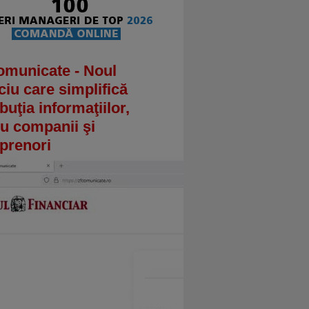
omunicate - Noul
ciu care simplifică
ibuţia informaţiilor,
u companii şi
prenori