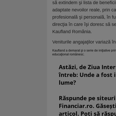
să extindem şi lista de benefici
adaptate nevoilor reale, prin c
profesională şi personală, în fu
direcţia în care îşi doresc să 
Kaufland România.
Veniturile angajaţilor variază î
Kaufland a demarat şi o serie de iniţiative pri
educaţional românesc.
Astăzi, de Ziua Inte
întreb: Unde a fost 
lume?
Răspunde pe siteuri
Financiar.ro. Găsești
articol. Poți să răsp