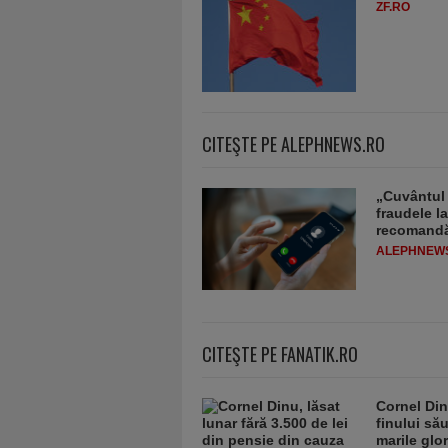
ZF.RO
CITEŞTE PE ALEPHNEWS.RO
„Cuvântul 
fraudele la
recomandă
ALEPHNEW
CITEŞTE PE FANATIK.RO
Cornel Din
finului să
marile glor