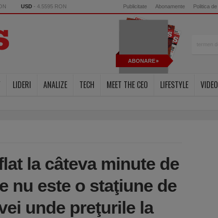
RON
USD
- 4.5595 RON
Publicitate
Abonamente
Politica de
ABONARE
Y
LIDERI
ANALIZE
TECH
MEET THE CEO
LIFESTYLE
VIDEO
lat la câteva minute de
e nu este o staţiune de
ei unde preţurile la