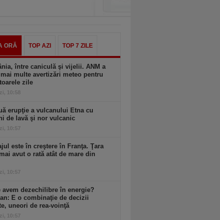
A ORĂ
TOP AZI
TOP 7 ZILE
ia, între caniculă şi vijelii. ANM a
mai multe avertizări meteo pentru
oarele zile
zi, 10:58
ă erupţie a vulcanului Etna cu
ni de lavă şi nor vulcanic
zi, 10:57
ul este în creştere în Franţa. Ţara
mai avut o rată atât de mare din
zi, 10:57
 avem dezechilibre în energie?
an: E o combinaţie de decizii
te, uneori de rea-voinţă
zi, 10:57