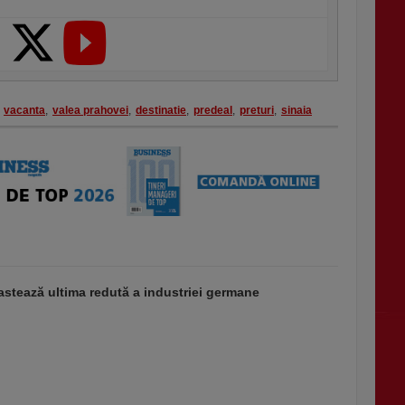
vacanta
,
valea prahovei
,
destinatie
,
predeal
,
preturi
,
sinaia
stează ultima redută a industriei germane