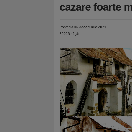
cazare foarte m
Postat la
06 decembrie 2021
59038 afişări