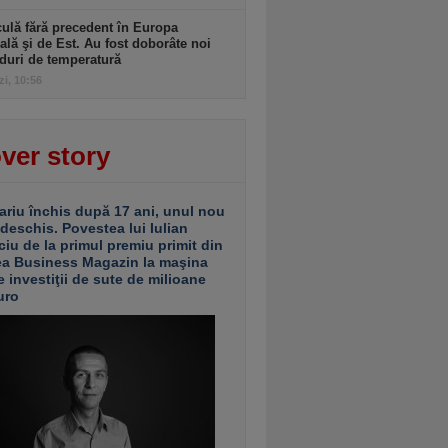
ulă fără precedent în Europa
ală şi de Est. Au fost doborâte noi
duri de temperatură
zi, 10:56
ver story
ariu închis după 17 ani, unul nou
 deschis. Povestea lui Iulian
ciu de la primul premiu primit din
ea Business Magazin la maşina
e investiţii de sute de milioane
uro