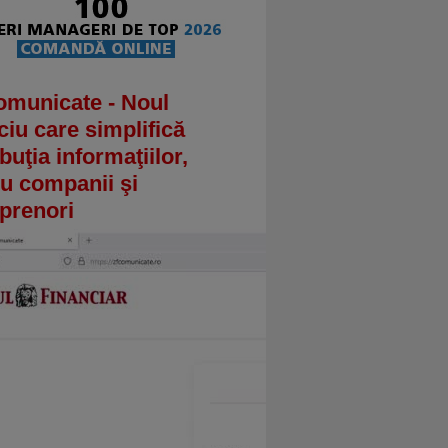
omunicate - Noul
ciu care simplifică
ibuţia informaţiilor,
u companii şi
prenori