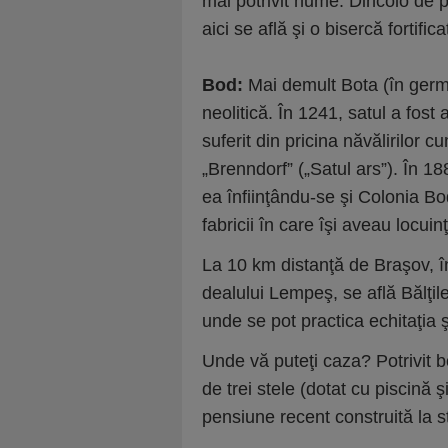
mai potrivit nume. Dincolo de p
aici se află şi o bisercă fortifi
Bod:
Mai demult Bota (în germ
neolitică. În 1241, satul a fost
suferit din pricina năvălirilor 
„Brenndorf” („Satul ars”). În 1
ea înfiinţându-se şi Colonia Bo
fabricii în care îşi aveau locuinţ
La 10 km distanţă de Braşov, în
dealului Lempeş, se află Bălţi
unde se pot practica echitaţia ş
Unde vă puteţi caza? Potrivit b
de trei stele (dotat cu piscină 
pensiune recent construită la s