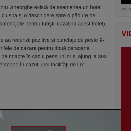
ântu Gheorghe există de asemenea un hotel
vezi c
ii, cu spa şi o deschidere spre o pădure de
amenajate pentru turiştii cazaţi la acest hotel).
VI
are au recenzii pozitive şi punctaje de peste 9-
tarifele de cazare pentru două persoane
 pe noapte în cazul pensiunilor şi ajung la 390
soane în cazul unei facilităţi de lux.