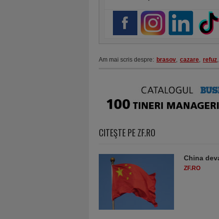
Am mai scris despre:
brasov
,
cazare
,
refuz
,
CITEŞTE PE ZF.RO
China deva
ZF.RO