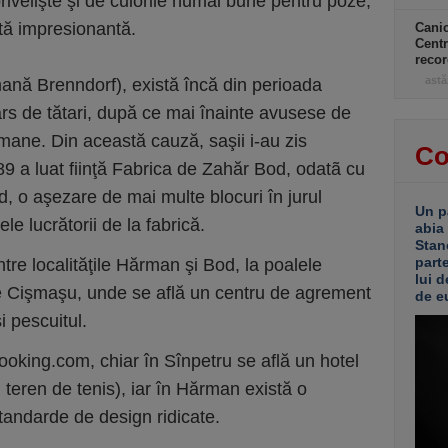
rivelişte şi de culorile numai bune pentru poze,
cată impresionantă.
Canic
Centr
recor
astă
ană Brenndorf), există încă din perioada
 ars de tătari, după ce mai înainte avusese de
cumane. Din această cauză, saşii i-au zis
Co
889 a luat fiinţă Fabrica de Zahăr Bod, odatã cu
d, o aşezare de mai multe blocuri în jurul
Un p
ele lucrătorii de la fabrică.
abia
Stan
part
tre localităţile Hărman şi Bod, la poalele
lui d
le Cişmaşu, unde se află un centru de agrement
de e
i pescuitul.
ooking.com, chiar în Sînpetru se află un hotel
şi teren de tenis), iar în Hărman există o
tandarde de design ridicate.