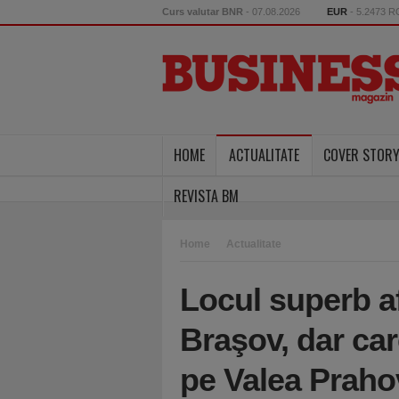
Curs valutar BNR
- 07.08.2026
EUR
- 5.2473 
HOME
ACTUALITATE
COVER STOR
REVISTA BM
Home
Actualitate
Locul superb af
Braşov, dar car
pe Valea Prahov