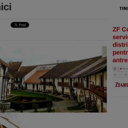
ici
ZF C
servi
distr
pentr
antre