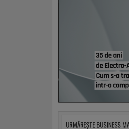
URMĂREȘTE BUSINESS M