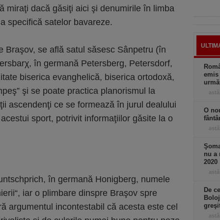
 miraţi dacă găsiţi aici şi denumirile în limba
a specifică satelor bavareze.
ULTIM
e Braşov, se află satul săsesc Sânpetru (în
itersbarχ, în germană Petersberg, Petersdorf,
Român
emis 
izitate biserica evanghelică, biserica ortodoxă,
următ
peş” şi se poate practica planorismul la
astă
ţii ascendenţi ce se formează în jurul dealului
O nou
cestui sport, potrivit informaţiilor găsite la o
fântâ
astă
Şomaj
nu a 
2020
astă
 Huntschprich, în germană Honigberg, numele
De ce
ierii“, iar o plimbare dinspre Braşov spre
Boloj
ă argumentul incontestabil că acesta este cel
greşi
astă