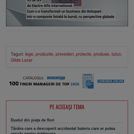
Taguri:
lege
,
productie
,
prevederi
,
proiecte
,
produse
,
tutun
,
Gilda Lazar
PE ACEEAŞI TEMA
Duelul din piaţa de flori
Tânăra care a descoperit accidental bateria care ar putea
rezista pentru totdeauna