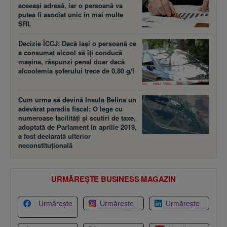
aceeaşi adresă, iar o persoană va
putea fi asociat unic în mai multe
SRL
Decizie ÎCCJ: Dacă laşi o persoană ce
a consumat alcool să îţi conducă
maşina, răspunzi penal doar dacă
alcoolemia şoferului trece de 0,80 g/l
Cum urma să devină Insula Belina un
adevărat paradis fiscal: O lege cu
numeroase facilităţi şi scutiri de taxe,
adoptată de Parlament în aprilie 2019,
a fost declarată ulterior
neconstituţională
URMĂREȘTE BUSINESS MAGAZIN
Urmărește
Urmărește
Urmărește