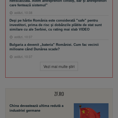
nefiscalizată. Avem antreprenori cinstiţi, dar şi antreprenori
care fentează sistemul”
astăzi, 10:38
Deşi pe hârtie România este considerată ”safe” pentru
investitori, prima de risc şi dobânzile plătite de stat sunt
similare cu ale Serbiei, cu rating mai slab VIDEO
astăzi, 10:37
Bulgaria a devenit „bateria” României. Cum fac vecinii
milioane când Dunărea scade?
astăzi, 10:37
Vezi mai multe ştiri
ZF.RO
China devastează ultima redută a
industriei germane