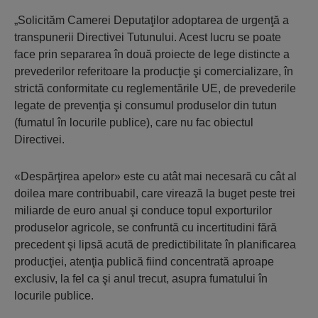
„Solicităm Camerei Deputaţilor adoptarea de urgenţă a
transpunerii Directivei Tutunului. Acest lucru se poate
face prin separarea în două proiecte de lege distincte a
prevederilor referitoare la producţie şi comercializare, în
strictă conformitate cu reglementările UE, de prevederile
legate de prevenţia şi consumul produselor din tutun
(fumatul în locurile publice), care nu fac obiectul
Directivei.
«Despărţirea apelor» este cu atât mai necesară cu cât al
doilea mare contribuabil, care virează la buget peste trei
miliarde de euro anual şi conduce topul exporturilor
produselor agricole, se confruntă cu incertitudini fără
precedent şi lipsă acută de predictibilitate în planificarea
producţiei, atenţia publică fiind concentrată aproape
exclusiv, la fel ca şi anul trecut, asupra fumatului în
locurile publice.