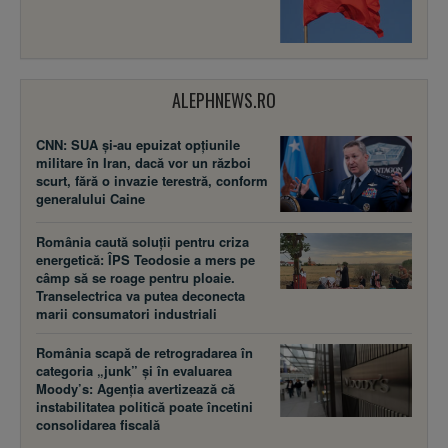
ALEPHNEWS.RO
CNN: SUA şi-au epuizat opțiunile
militare în Iran, dacă vor un război
scurt, fără o invazie terestră, conform
generalului Caine
România caută soluții pentru criza
energetică: ÎPS Teodosie a mers pe
câmp să se roage pentru ploaie.
Transelectrica va putea deconecta
marii consumatori industriali
România scapă de retrogradarea în
categoria „junk” și în evaluarea
Moody’s: Agenția avertizează că
instabilitatea politică poate încetini
consolidarea fiscală