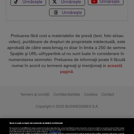
Urmărește
Urmărește
Urmărește
Urmărește
Preluarea fără cost a materialelor de presă (text, foto si/sau
video), purtătoare de drepturi de proprietate intelectuală, este
aprobată de către www.bmag.ro doar în limita a 250 de semne.
Spaţiile şi URL-ul/hyperlink-ul nu sunt luate în considerare în
numerotarea semnelor. Preluarea de informaţii poate fi făcută
numai în acord cu termenii agreaţi şi menţionaţi in
această
pagină
.
Termeni și condiții
Confidențialitate
Cookies
Contact
Copyright © 2025 BUSINESSMEX S.A.
Nouă ne pasă ca datele tale personale să rămână confidențiale
Noi și partenerii noștri
589
stocăm și/sau accesăm informații pe dispozitivul dvs., precum identificatorii cookie unici pentru prelucrarea datelor cu caracter personal. Puteți accepta
sau gestiona preferințele dvs. făcând clic mai jos, respectiv vă puteți opune utilizării unui interes legitim în orice moment pe pagina cu politica de confidențialitate. Aceste alegeri vor
fi raportate partenerilor noștri și nu vă vor afecta navigarea.
Mai multe detalii
Noi si partenerii nostri (retelele de socializare si agentiile de publicitate partenere, precum si furnizorii nostri de servicii de date analitice) prelucram date pentru a permite