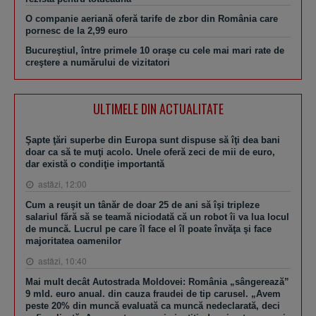
O companie aeriană oferă tarife de zbor din România care
pornesc de la 2,99 euro
Bucureştiul, între primele 10 oraşe cu cele mai mari rate de
creştere a numărului de vizitatori
ULTIMELE DIN ACTUALITATE
Şapte ţări superbe din Europa sunt dispuse să îţi dea bani
doar ca să te muţi acolo. Unele oferă zeci de mii de euro,
dar există o condiţie importantă
astăzi, 12:00
Cum a reuşit un tânăr de doar 25 de ani să îşi tripleze
salariul fără să se teamă niciodată că un robot îi va lua locul
de muncă. Lucrul pe care îl face el îl poate învăţa şi face
majoritatea oamenilor
astăzi, 10:40
Mai mult decât Autostrada Moldovei: România „sângerează”
9 mld. euro anual. din cauza fraudei de tip carusel. „Avem
peste 20% din muncă evaluată ca muncă nedeclarată, deci