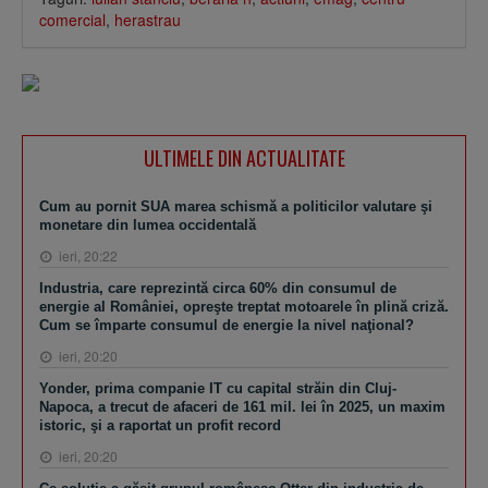
comercial
,
herastrau
ULTIMELE DIN ACTUALITATE
Cum au pornit SUA marea schismă a politicilor valutare şi
monetare din lumea occidentală
ieri, 20:22
Industria, care reprezintă circa 60% din consumul de
energie al României, opreşte treptat motoarele în plină criză.
Cum se împarte consumul de energie la nivel naţional?
ieri, 20:20
Yonder, prima companie IT cu capital străin din Cluj-
Napoca, a trecut de afaceri de 161 mil. lei în 2025, un maxim
istoric, şi a raportat un profit record
ieri, 20:20