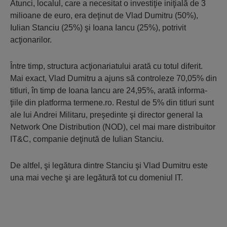
Atunci, localul, care a necesitat o inves­ti­ţie iniţială de 3
milioane de euro, era deţinut de Vlad Dumitru (50%),
Iulian Stanciu (25%) şi Ioana Iancu (25%), potrivit
acţionarilor.
Între timp, structura acţionariatului arată cu totul diferit.
Mai exact, Vlad Dumitru a ajuns să controleze 70,05% din
titluri, în timp de Ioana Iancu are 24,95%, arată informa­
ţiile din platforma termene.ro. Restul de 5% din titluri sunt
ale lui Andrei Militaru, preşe­dinte şi director general la
Network One Distri­bution (NOD), cel mai mare distribui­tor
IT&C, companie deţinută de Iulian Stanciu.
De altfel, şi legătura dintre Stanciu şi Vlad Dumitru este
una mai veche şi are legătură tot cu domeniul IT.