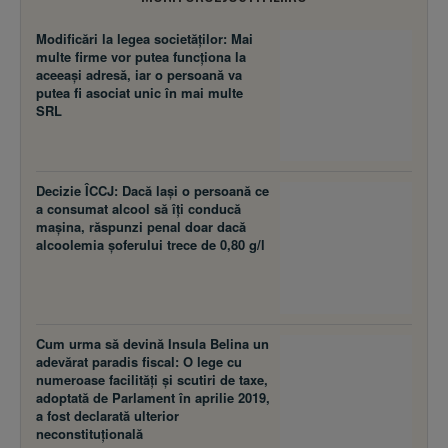
aceeaşi adresă, iar o persoană va
putea fi asociat unic în mai multe
SRL
Decizie ÎCCJ: Dacă laşi o persoană ce
a consumat alcool să îţi conducă
maşina, răspunzi penal doar dacă
alcoolemia şoferului trece de 0,80 g/l
Cum urma să devină Insula Belina un
adevărat paradis fiscal: O lege cu
numeroase facilităţi şi scutiri de taxe,
adoptată de Parlament în aprilie 2019,
a fost declarată ulterior
neconstituţională