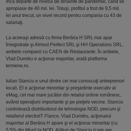
încă departe de nivelul de dinainte de pandemie, când se
apropiase de 40 mil. lei. Totuşi, profitul a fost de 9,5 mil.
lei anul trecut, un nivel record pentru compania cu 43 de
salariaţi.
La aceeaşi adresă cu firma Berăria H SRL mai apar
înregistrate şi Almost Perfect SRL şi HH Operations SRL,
ambele companii cu CAEN de Restaurante. În ambele,
Vlad Dumitru e acţionar majoritar, arată platforma
termene.ro.
Iulian Stanciu e unul dintre cei mai cunoscuţi antreprenori
locali. El e acţionar minoritar şi preşedinte executiv al
eMag, cel mai mare jucător din retailul online românesc,
având operaţiuni importante şi pe pieţele vecine. Stanciu
controlează distribuitorul de tehnologie NOD, precum şi
retailerul electroIT Flanco. Vlad Dumitru, acţionarul
majoritar al Berăria H apare şi el acţionar minoritar (cu
5,5% din titluri) la NOD. Alături de Stanciu (care are