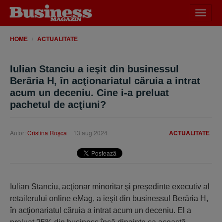
Desch
meniu
HOME
ACTUALITATE
Iulian Stanciu a ieşit din businessul
Berăria H, în acţionariatul căruia a intrat
acum un deceniu. Cine i-a preluat
pachetul de acţiuni?
Autor:
Cristina Roşca
13 aug 2024
ACTUALITATE
Iulian Stanciu, acţionar minoritar şi pre­şedinte executiv al
retailerului online eMag, a ieşit din businessul Berăria H,
în acţionariatul căruia a intrat acum un deceniu. El a