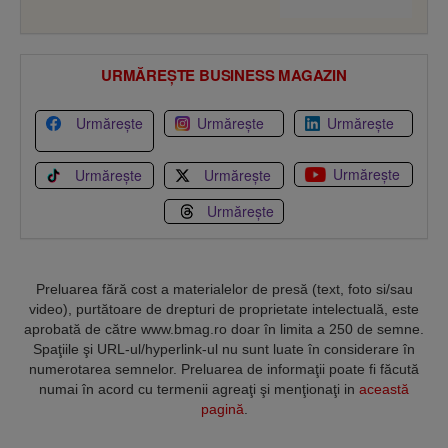
URMĂREȘTE BUSINESS MAGAZIN
Urmărește
Urmărește
Urmărește
Urmărește
Urmărește
Urmărește
Urmărește
Preluarea fără cost a materialelor de presă (text, foto si/sau
video), purtătoare de drepturi de proprietate intelectuală, este
aprobată de către www.bmag.ro doar în limita a 250 de semne.
Spaţiile şi URL-ul/hyperlink-ul nu sunt luate în considerare în
numerotarea semnelor. Preluarea de informaţii poate fi făcută
numai în acord cu termenii agreaţi şi menţionaţi in
această
pagină
.
Termeni și condiții
Confidențialitate
Cookies
Contact