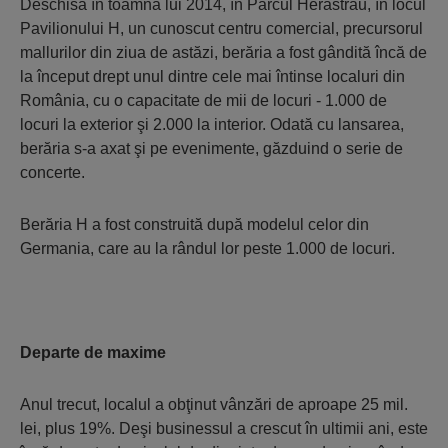
Deschisă în toamna lui 2014, în Parcul Herăstrău, în locul
Pavilionului H, un cunoscut centru comercial, precursorul
mallurilor din ziua de astăzi, berăria a fost gândită încă de
la început drept unul dintre cele mai întinse localuri din
România, cu o capacitate de mii de locuri - 1.000 de
locuri la exterior şi 2.000 la interior. Odată cu lansarea,
berăria s-a axat şi pe evenimente, găzduind o serie de
concerte.
Berăria H a fost construită după modelul celor din
Germania, care au la rândul lor peste 1.000 de locuri.
Departe de maxime
Anul trecut, localul a obţinut vânzări de aproape 25 mil.
lei, plus 19%. Deşi businessul a crescut în ultimii ani, este