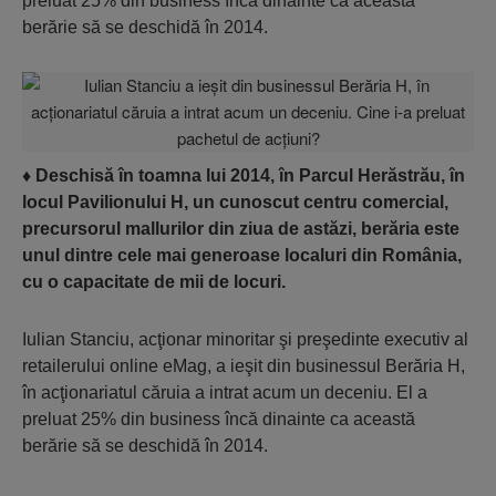
preluat 25% din business încă dinainte ca această
berărie să se deschidă în 2014.
♦
Deschisă în toamna lui 2014, în Parcul Herăstrău, în
locul Pavilionului H, un cunoscut centru comercial,
precursorul mallurilor din ziua de astăzi, berăria este
unul dintre cele mai generoase localuri din România,
cu o capacitate de mii de locuri.
Iulian Stanciu, acţionar minoritar şi pre­şedinte executiv al
retailerului online eMag, a ieşit din businessul Berăria H,
în acţionariatul căruia a intrat acum un deceniu. El a
preluat 25% din business încă dinainte ca această
berărie să se deschidă în 2014.