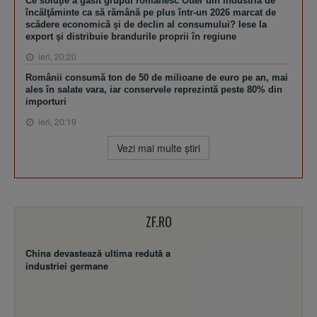
Ce soluţie a găsit grupul românesc Otter din industria de
încălţăminte ca să rămână pe plus într-un 2026 marcat de
scădere economică şi de declin al consumului? Iese la
export şi distribuie brandurile proprii în regiune
ieri, 20:20
Românii consumă ton de 50 de milioane de euro pe an, mai
ales în salate vara, iar conservele reprezintă peste 80% din
importuri
ieri, 20:19
Vezi mai multe ştiri
ZF.RO
China devastează ultima redută a
industriei germane