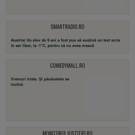
SMARTRADIO.RO
Austria| Un elev de 9 ani a fost pus să susţină un test scris
în aer liber, la -1°C, pentru că nu avea mască
COMEDYMALL.RO
Vremuri triste. Şi păcănelele se
închid.
MONITORULJUSTITIEI.RO
Modificări la legea societăţilor: Mai
multe firme vor putea funcţiona la