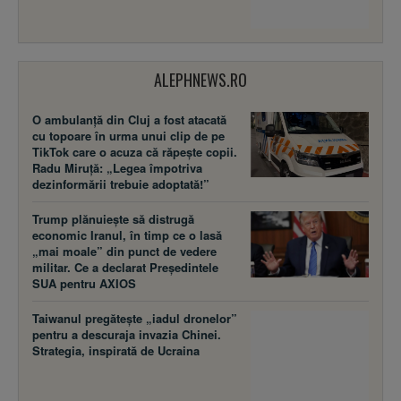
ALEPHNEWS.RO
O ambulanță din Cluj a fost atacată
cu topoare în urma unui clip de pe
TikTok care o acuza că răpește copii.
Radu Miruță: „Legea împotriva
dezinformării trebuie adoptată!”
Trump plănuiește să distrugă
economic Iranul, în timp ce o lasă
„mai moale” din punct de vedere
militar. Ce a declarat Președintele
SUA pentru AXIOS
Taiwanul pregătește „iadul dronelor”
pentru a descuraja invazia Chinei.
Strategia, inspirată de Ucraina