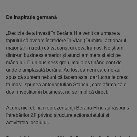
De inspiraţie germană
„Decizia de a investi în Berăria H a venit ca urmare a
faptului că aveam încredere în Vlad (Dumitru, acţionarul
majoritar - n.red.) că va construi ceva frumos. Ne ştiam
dintr-un business anterior şi atunci am mers şi aici pe
mâna lui. E un business greu, mai ales ţinând cont de
unde e amplasată beră­ria. Au fost oa­meni care ne-au
spus că sun­tem nebuni că facem asta, dar lucrurile cresc
frumos“, spu­nea anterior Iulian Stanciu, care afirma că e
doar investitor în business, nu se implică di­rect.
Acum, nici el, nici reprezentanţii Beră­ria H nu au răspuns
întrebărilor ZF privind structura acţionariatului şi
activitatea localului.