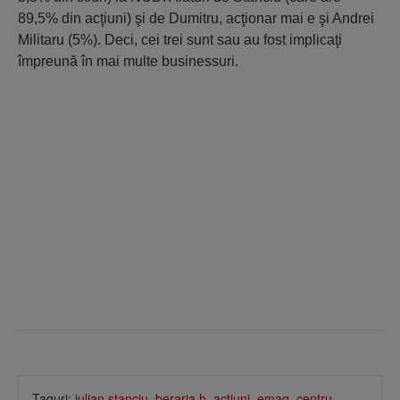
89,5% din acţiuni) şi de Dumitru, acţionar mai e şi Andrei
Militaru (5%). Deci, cei trei sunt sau au fost implicaţi
împreună în mai multe businessuri.
Taguri:
iulian stanciu
,
beraria h
,
actiuni
,
emag
,
centru