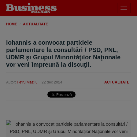
Desch
meniu
HOME
ACTUALITATE
Iohannis a convocat partidele
parlamentare la consultări / PSD, PNL,
UDMR şi Grupul Minorităţilor Naţionale
vor veni împreună la discuţii.
Autor:
Petru Mazilu
22 dec 2024
ACTUALITATE