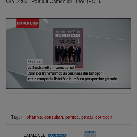
Ora 14:00 - Partidul Oamenilor Tineri (POT).
Taguri:
iohannis
,
consultari
,
partide
,
palatul cotroceni