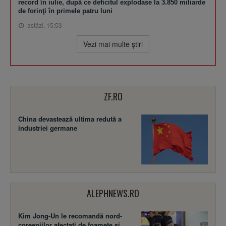
record în iulie, după ce deficitul explodase la 3.850 miliarde
de forinţi în primele patru luni
astăzi, 15:53
Vezi mai multe ştiri
ZF.RO
China devastează ultima redută a
industriei germane
ALEPHNEWS.RO
Kim Jong-Un le recomandă nord-
coreeniilor afectați de foamete și